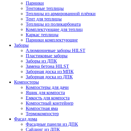
Парники
Тентовые теплицы
Теплицы из армированной плёнки
Тент для теплицы
Теплицы из поликарбоната
Комплектующие для теплиц
Каркас теплицы
Парники комплектующие
Заборы
Алюминиевые заборы HILST
Пластиковые заборы
Заборы из ДПК
Замена бетона HILST
Заборная доска из МПК
Заборная доска из ДПК
Компостеры
Компостеры для дачи
Ящик для компоста
Емкость для компоста
Компостный контейнер
Компостная яма
Термокомпостер
Фасад дома
Фасадные панели из ДПК
Сайдинг из ДПК