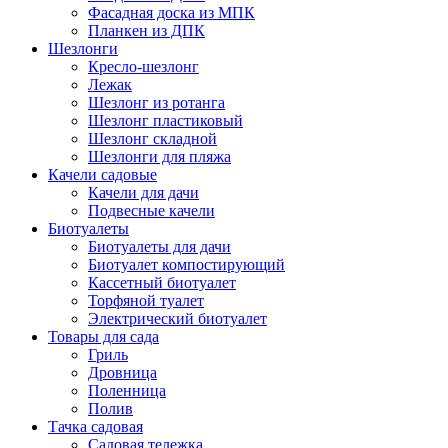
Фасадная доска из МПК
Планкен из ДПК
Шезлонги
Кресло-шезлонг
Лежак
Шезлонг из ротанга
Шезлонг пластиковый
Шезлонг складной
Шезлонги для пляжа
Качели садовые
Качели для дачи
Подвесные качели
Биотуалеты
Биотуалеты для дачи
Биотуалет компостирующий
Кассетный биотуалет
Торфяной туалет
Электрический биотуалет
Товары для сада
Гриль
Дровница
Поленница
Полив
Тачка садовая
Садовая тележка