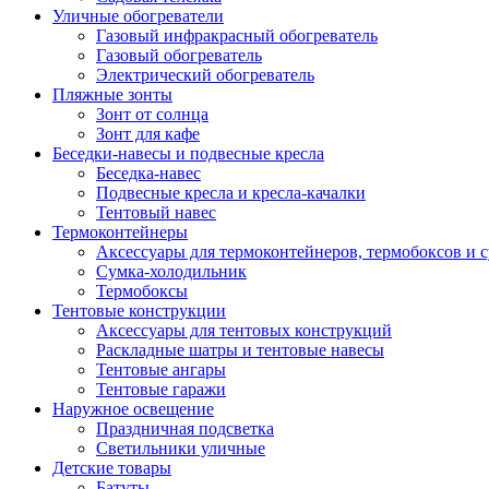
Уличные обогреватели
Газовый инфракрасный обогреватель
Газовый обогреватель
Электрический обогреватель
Пляжные зонты
Зонт от солнца
Зонт для кафе
Беседки-навесы и подвесные кресла
Беседка-навес
Подвесные кресла и кресла-качалки
Тентовый навес
Термоконтейнеры
Аксессуары для термоконтейнеров, термобоксов и 
Сумка-холодильник
Термобоксы
Тентовые конструкции
Аксессуары для тентовых конструкций
Раскладные шатры и тентовые навесы
Тентовые ангары
Тентовые гаражи
Наружное освещение
Праздничная подсветка
Светильники уличные
Детские товары
Батуты