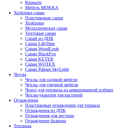
Кровати
Мебель MOKKA
Хозблоки сараи
Пластиковые сараи
Хозблоки
Металлические сараи
Тентовые сараи
Сарай из ДПК
Cараи LifeTime
Cараи WoodLook
Сараи BlackFox
Сараи KETER
Сараи WOTEX
Сараи Palram SkyLight
Чехлы
Чехлы для садовой мебели
Чехлы для уличной мебели
Чехол для теплицы из армированной плёнки
Чехлы-укрытия для растений
Ограждения
Пластиковые ограждения для террасы
Ограждения из ДПК
Ограждения для лестниц
Ограждение балкона
Теплицы