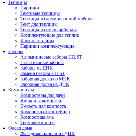
Теплицы
Парники
Тентовые теплицы
Теплицы из армированной плёнки
Тент для теплицы
Теплицы из поликарбоната
Комплектующие для теплиц
Каркас теплицы
Парники комплектующие
Заборы
Алюминиевые заборы HILST
Пластиковые заборы
Заборы из ДПК
Замена бетона HILST
Заборная доска из МПК
Заборная доска из ДПК
Компостеры
Компостеры для дачи
Ящик для компоста
Емкость для компоста
Компостный контейнер
Компостная яма
Термокомпостер
Фасад дома
Фасадные панели из ДПК