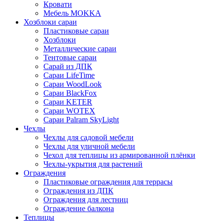
Кровати
Мебель MOKKA
Хозблоки сараи
Пластиковые сараи
Хозблоки
Металлические сараи
Тентовые сараи
Сарай из ДПК
Cараи LifeTime
Cараи WoodLook
Сараи BlackFox
Сараи KETER
Сараи WOTEX
Сараи Palram SkyLight
Чехлы
Чехлы для садовой мебели
Чехлы для уличной мебели
Чехол для теплицы из армированной плёнки
Чехлы-укрытия для растений
Ограждения
Пластиковые ограждения для террасы
Ограждения из ДПК
Ограждения для лестниц
Ограждение балкона
Теплицы