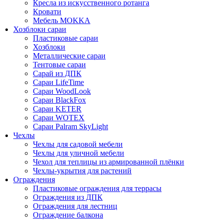
Кресла из искусственного ротанга
Кровати
Мебель MOKKA
Хозблоки сараи
Пластиковые сараи
Хозблоки
Металлические сараи
Тентовые сараи
Сарай из ДПК
Cараи LifeTime
Cараи WoodLook
Сараи BlackFox
Сараи KETER
Сараи WOTEX
Сараи Palram SkyLight
Чехлы
Чехлы для садовой мебели
Чехлы для уличной мебели
Чехол для теплицы из армированной плёнки
Чехлы-укрытия для растений
Ограждения
Пластиковые ограждения для террасы
Ограждения из ДПК
Ограждения для лестниц
Ограждение балкона