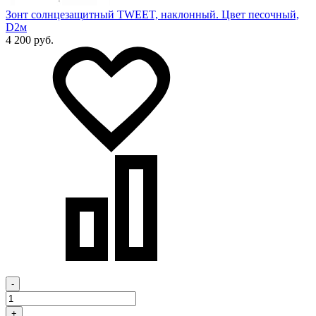
Зонт солнцезащитный TWEET, наклонный. Цвет песочный,
D2м
4 200 руб.
-
+