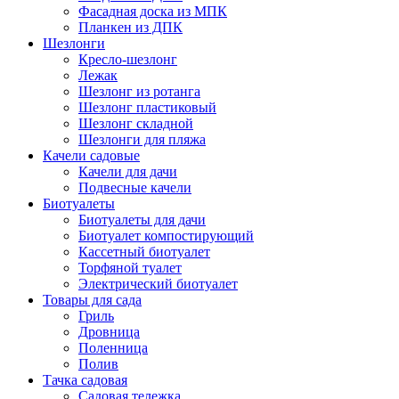
Фасадная доска из МПК
Планкен из ДПК
Шезлонги
Кресло-шезлонг
Лежак
Шезлонг из ротанга
Шезлонг пластиковый
Шезлонг складной
Шезлонги для пляжа
Качели садовые
Качели для дачи
Подвесные качели
Биотуалеты
Биотуалеты для дачи
Биотуалет компостирующий
Кассетный биотуалет
Торфяной туалет
Электрический биотуалет
Товары для сада
Гриль
Дровница
Поленница
Полив
Тачка садовая
Садовая тележка