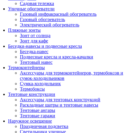
Садовая тележка
Уличные обогреватели
Газовый инфракрасный обогреватель
Газовый обогреватель
Электрический обогреватель
Пляжные зонты
Зонт от солнца
Зонт для кафе
Беседки-навесы и подвесные кресла
Беседка-навес
Подвесные кресла и кресла-качалки
Тентовый навес
Термоконтейнеры
Аксессуары для термоконтейнеров, термобоксов и
сумок-холодильников
Сумка-холодильник
Термобоксы
Тентовые конструкции
Аксессуары для тентовых конструкций
Раскладные шатры и тентовые навесы
Тентовые ангары
Тентовые гаражи
Наружное освещение
Праздничная подсветка
Светильники уличные