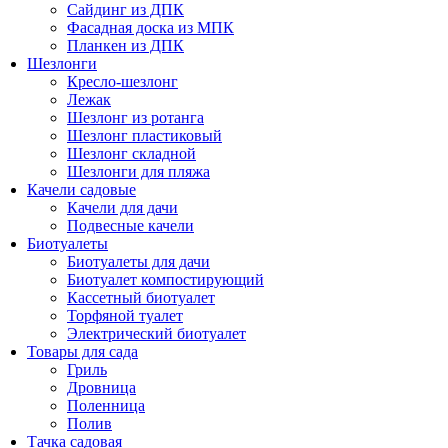
Сайдинг из ДПК
Фасадная доска из МПК
Планкен из ДПК
Шезлонги
Кресло-шезлонг
Лежак
Шезлонг из ротанга
Шезлонг пластиковый
Шезлонг складной
Шезлонги для пляжа
Качели садовые
Качели для дачи
Подвесные качели
Биотуалеты
Биотуалеты для дачи
Биотуалет компостирующий
Кассетный биотуалет
Торфяной туалет
Электрический биотуалет
Товары для сада
Гриль
Дровница
Поленница
Полив
Тачка садовая