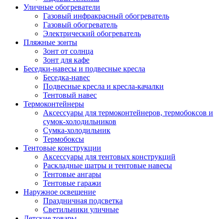
Уличные обогреватели
Газовый инфракрасный обогреватель
Газовый обогреватель
Электрический обогреватель
Пляжные зонты
Зонт от солнца
Зонт для кафе
Беседки-навесы и подвесные кресла
Беседка-навес
Подвесные кресла и кресла-качалки
Тентовый навес
Термоконтейнеры
Аксессуары для термоконтейнеров, термобоксов и
сумок-холодильников
Сумка-холодильник
Термобоксы
Тентовые конструкции
Аксессуары для тентовых конструкций
Раскладные шатры и тентовые навесы
Тентовые ангары
Тентовые гаражи
Наружное освещение
Праздничная подсветка
Светильники уличные
Детские товары