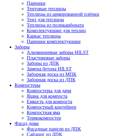
Парники
Тентовые теплицы
Теплицы из армированной плёнки
Тент для теплицы
Теплицы из поликарбоната
Комплектующие для теплиц
Каркас теплицы
Парники комплектующие
Заборы
Алюминиевые заборы HILST
Пластиковые заборы
Заборы из ДПК
Замена бетона HILST
Заборная доска из МПК
Заборная доска из ДПК
Компостеры
Компостеры для дачи
Ящик для компоста
Емкость для компоста
Компостный контейнер
Компостная яма
Термокомпостер
Фасад дома
Фасадные панели из ДПК
Сайдинг из ДПК