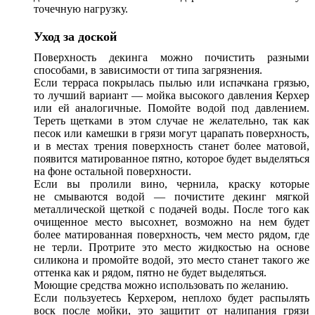
точечную нагрузку.
Уход за доской
Поверхность декинга можно почистить разными
способами, в зависимости от типа загрязнения.
Если терраса покрылась пылью или испачкана грязью,
то лучший вариант — мойка высокого давления Керхер
или ей аналогичные. Помойте водой под давлением.
Тереть щетками в этом случае не желательно, так как
песок или камешки в грязи могут царапать поверхность,
и в местах трения поверхность станет более матовой,
появится матированное пятно, которое будет выделяться
на фоне остальной поверхности.
Если вы пролили вино, чернила, краску которые
не смываются водой — почистите декинг мягкой
металлической щеткой с подачей воды. После того как
очищенное место высохнет, возможно на нем будет
более матированная поверхность, чем место рядом, где
не терли. Протрите это место жидкостью на основе
силикона и промойте водой, это место станет такого же
оттенка как и рядом, пятно не будет выделяться.
Моющие средства можно использовать по желанию.
Если пользуетесь Керхером, неплохо будет распылять
воск после мойки, это защитит от налипания грязи