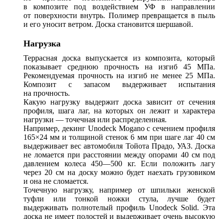
в композите под воздействием УФ в направлении
от поверхности внутрь. Полимер превращается в пыль
и его уносит ветром. Доска становится шершавой.
Нагрузка
Террасная доска выпускается из композита, который
показывает среднюю прочность на изгиб 45 МПа.
Рекомендуемая прочность на изгиб не менее 25 МПа.
Композит с запасом выдерживает испытания
на прочность.
Какую нагрузку выдержит доска зависит от сечения
профиля, шага лаг, на которых он лежит и характера
нагрузки — точечная или распределенная.
Например, декинг Unodeck Mogano с сечением профиля
165×24 мм и толщиной стенок 6 мм при шаге лаг 40 см
выдерживает вес автомобиля Тойота Прадо, УАЗ. Доска
не ломается при расстоянии между опорами 40 см под
давлением колеса 450—500 кг. Если положить лагу
через 20 см на доску можно будет наехать грузовиком
и она не сломается.
Точечную нагрузку, например от шпильки женской
туфли или тонкой ножки стула, лучше будет
выдерживать полнотелый профиль Unodeck Solid. Эта
доска не имеет полостей и выдерживает очень высокую