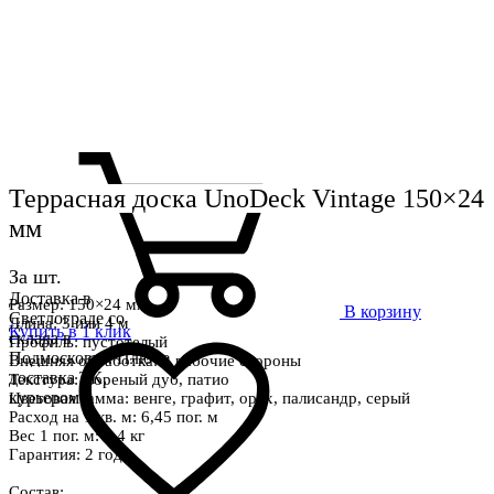
Террасная доска UnoDeck Vintage 150×24
мм
За шт.
Доставка в
Размер: 150×24 мм
В корзину
Светлограде со
Длина: 3 или 4 м
Купить в 1 клик
склада в
Профиль: пустотелый
Подмосковье. Плюс
Внешняя обработка: 2 рабочие стороны
доставка ТК,
Текстура: мореный дуб, патио
курьером
Цветовая гамма: венге, графит, орех, палисандр, серый
Расход на 1 кв. м: 6,45 пог. м
Вес 1 пог. м: 2,4 кг
Гарантия: 2 года
Состав: