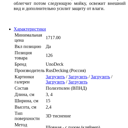
облегчит потом следующую мойку, освежит внешний
вид и дополнительно усилит защиту от влаги.
Характеристики
Минимальная
1717.00
цена
Вкл позицию
Да
Позиция
126
товара
Бренд
UnoDeck
Производитель
RusDecking (Россия)
Картинки
Загрузить
/
Загрузить
/
Загрузить
/
галереи
Загрузить
/
Загрузить
Состав
Полиэтилен (ВПНД)
Длина, см
3, 4
Ширина, см
15
Высота, см
2,4
Тип
3D тиснение
поверхности
Метод
Шовная - с пазом (кляймер)