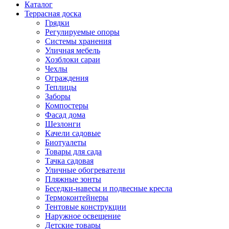
Каталог
Террасная доска
Грядки
Регулируемые опоры
Системы хранения
Уличная мебель
Хозблоки сараи
Чехлы
Ограждения
Теплицы
Заборы
Компостеры
Фасад дома
Шезлонги
Качели садовые
Биотуалеты
Товары для сада
Тачка садовая
Уличные обогреватели
Пляжные зонты
Беседки-навесы и подвесные кресла
Термоконтейнеры
Тентовые конструкции
Наружное освещение
Детские товары