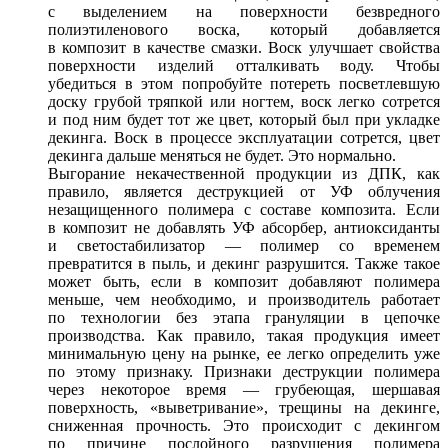
с выделением на поверхности безвредного
полиэтиленового воска, который добавляется
в композит в качестве смазки. Воск улучшает свойства
поверхности изделий отталкивать воду. Чтобы
убедиться в этом попробуйте потереть посветлевшую
доску грубой тряпкой или ногтем, воск легко сотрется
и под ним будет тот же цвет, который был при укладке
декинга. Воск в процессе эксплуатации сотрется, цвет
декинга дальше меняться не будет. Это нормально.
Выгорание некачественной продукции из ДПК, как
правило, является деструкцией от УФ облучения
незащищенного полимера с составе композита. Если
в композит не добавлять УФ абсорбер, антиоксиданты
и светостабилизатор — полимер со временем
превратится в пыль, и декинг разрушится. Также такое
может быть, если в композит добавляют полимера
меньше, чем необходимо, и производитель работает
по технологии без этапа грануляции в цепочке
производства. Как правило, такая продукция имеет
минимальную цену на рынке, ее легко определить уже
по этому признаку. Признаки деструкции полимера
через некоторое время — грубеющая, шершавая
поверхность, «выветривание», трещины на декинге,
сниженная прочность. Это происходит с декингом
по причине послойного разрушения полимера