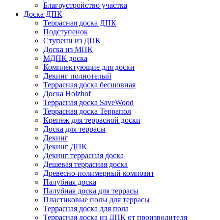
Благоустройство участка
Доска ДПК
Террасная доска ДПК
Подступенок
Ступени из ДПК
Доска из МПК
МДПК доска
Комплектующие для доски
Декинг полнотелый
Террасная доска бесшовная
Доска Holzhof
Террасная доска SaveWood
Террасная доска Террапол
Крепеж для террасной доски
Доска для террасы
Декинг
Декинг ДПК
Декинг террасная доска
Дешевая террасная доска
Древесно-полимерный композит
Палубная доска
Палубная доска для террасы
Пластиковые полы для террасы
Террасная доска для пола
Террасная доска из ДПК от производителя