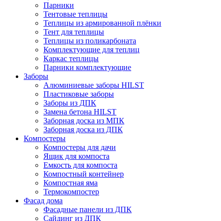
Парники
Тентовые теплицы
Теплицы из армированной плёнки
Тент для теплицы
Теплицы из поликарбоната
Комплектующие для теплиц
Каркас теплицы
Парники комплектующие
Заборы
Алюминиевые заборы HILST
Пластиковые заборы
Заборы из ДПК
Замена бетона HILST
Заборная доска из МПК
Заборная доска из ДПК
Компостеры
Компостеры для дачи
Ящик для компоста
Емкость для компоста
Компостный контейнер
Компостная яма
Термокомпостер
Фасад дома
Фасадные панели из ДПК
Сайдинг из ДПК