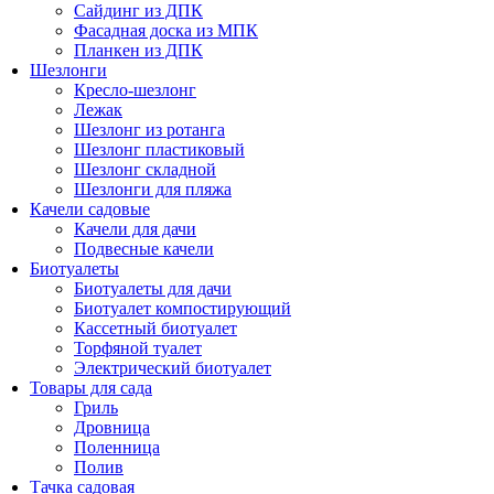
Сайдинг из ДПК
Фасадная доска из МПК
Планкен из ДПК
Шезлонги
Кресло-шезлонг
Лежак
Шезлонг из ротанга
Шезлонг пластиковый
Шезлонг складной
Шезлонги для пляжа
Качели садовые
Качели для дачи
Подвесные качели
Биотуалеты
Биотуалеты для дачи
Биотуалет компостирующий
Кассетный биотуалет
Торфяной туалет
Электрический биотуалет
Товары для сада
Гриль
Дровница
Поленница
Полив
Тачка садовая