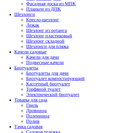
Фасадная доска из МПК
Планкен из ДПК
Шезлонги
Кресло-шезлонг
Лежак
Шезлонг из ротанга
Шезлонг пластиковый
Шезлонг складной
Шезлонги для пляжа
Качели садовые
Качели для дачи
Подвесные качели
Биотуалеты
Биотуалеты для дачи
Биотуалет компостирующий
Кассетный биотуалет
Торфяной туалет
Электрический биотуалет
Товары для сада
Гриль
Дровница
Поленница
Полив
Тачка садовая
Садовая тележка