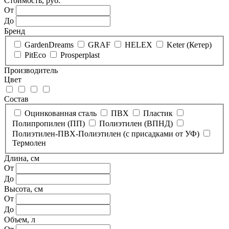
Стоимость, руб.
От
До
Бренд
GardenDreams
GRAF
HELEX
Keter (Кетер)
PitEco
Prosperplast
Производитель
Цвет
Состав
Оцинкованная сталь
ПВХ
Пластик
Полипропилен (ПП)
Полиэтилен (ВПНД)
Полиэтилен-ПВХ-Полиэтилен (с присадками от УФ)
Термолен
Длина, см
От
До
Высота, см
От
До
Объем, л