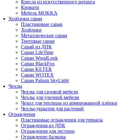
Кресла из искусственного ротанга
Кровати
Мебель MOKKA
Хозблоки сараи
Пластиковые сараи
Хозблоки
Металлические сараи
Тентовые сараи
Сарай из ДПК
Cараи LifeTime
Cараи WoodLook
Сараи BlackFox
Сараи KETER
Сараи WOTEX
Сараи Palram SkyLight
Чехлы
Чехлы для садовой мебели
Чехлы для уличной мебели
Чехол для теплицы из армированной плёнки
Чехлы-укрытия для растений
Ограждения
Пластиковые ограждения для террасы
Ограждения из ДПК
Ограждения для лестниц
Ограждение балкона