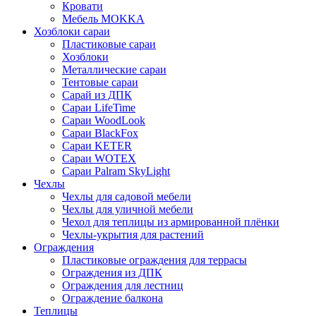
Кровати
Мебель MOKKA
Хозблоки сараи
Пластиковые сараи
Хозблоки
Металлические сараи
Тентовые сараи
Сарай из ДПК
Cараи LifeTime
Cараи WoodLook
Сараи BlackFox
Сараи KETER
Сараи WOTEX
Сараи Palram SkyLight
Чехлы
Чехлы для садовой мебели
Чехлы для уличной мебели
Чехол для теплицы из армированной плёнки
Чехлы-укрытия для растений
Ограждения
Пластиковые ограждения для террасы
Ограждения из ДПК
Ограждения для лестниц
Ограждение балкона
Теплицы