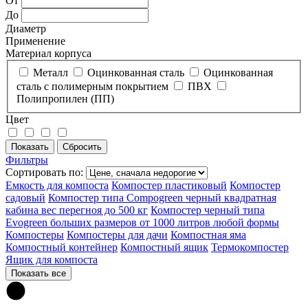
От
До
Диаметр
Применение
Материал корпуса
Металл
Оцинкованная сталь
Оцинкованная
сталь с полимерным покрытием
ПВХ
Полипропилен (ПП)
Цвет
Фильтры
Сортировать по:
Емкость для компоста
Компостер пластиковый
Компостер
садовый
Компостер типа Compogreen черный квадратная
кабина вес перегноя до 500 кг
Компостер черный типа
Evogreen больших размеров от 1000 литров любой формы
Компостеры
Компостеры для дачи
Компостная яма
Компостный контейнер
Компостный ящик
Термокомпостер
Ящик для компоста
Показать все