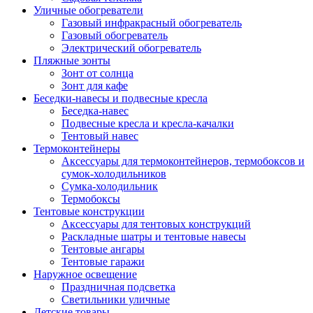
Уличные обогреватели
Газовый инфракрасный обогреватель
Газовый обогреватель
Электрический обогреватель
Пляжные зонты
Зонт от солнца
Зонт для кафе
Беседки-навесы и подвесные кресла
Беседка-навес
Подвесные кресла и кресла-качалки
Тентовый навес
Термоконтейнеры
Аксессуары для термоконтейнеров, термобоксов и
сумок-холодильников
Сумка-холодильник
Термобоксы
Тентовые конструкции
Аксессуары для тентовых конструкций
Раскладные шатры и тентовые навесы
Тентовые ангары
Тентовые гаражи
Наружное освещение
Праздничная подсветка
Светильники уличные
Детские товары