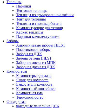
Теплицы
Парники
Тентовые теплицы
Теплицы из армированной плёнки
Тент для теплицы
Теплицы из поликарбоната
Комплектующие для теплиц
Каркас теплицы
Парники комплектующие
Заборы
Алюминиевые заборы HILST
Пластиковые заборы
Заборы из ДПК
Замена бетона HILST
Заборная доска из МПК
Заборная доска из ДПК
Компостеры
Компостеры для дачи
Ящик для компоста
Емкость для компоста
Компостный контейнер
Компостная яма
Термокомпостер
Фасад дома
Фасадные панели из ДПК