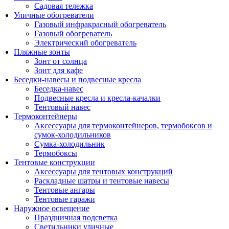
Садовая тележка
Уличные обогреватели
Газовый инфракрасный обогреватель
Газовый обогреватель
Электрический обогреватель
Пляжные зонты
Зонт от солнца
Зонт для кафе
Беседки-навесы и подвесные кресла
Беседка-навес
Подвесные кресла и кресла-качалки
Тентовый навес
Термоконтейнеры
Аксессуары для термоконтейнеров, термобоксов и
сумок-холодильников
Сумка-холодильник
Термобоксы
Тентовые конструкции
Аксессуары для тентовых конструкций
Раскладные шатры и тентовые навесы
Тентовые ангары
Тентовые гаражи
Наружное освещение
Праздничная подсветка
Светильники уличные