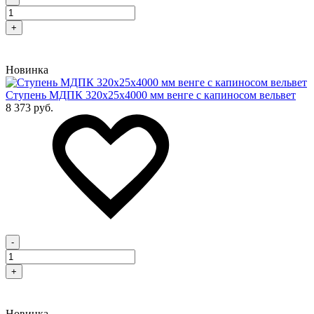
+
Новинка
Cтупень МДПК 320х25х4000 мм венге с капиносом вельвет
8 373 руб.
-
+
Новинка