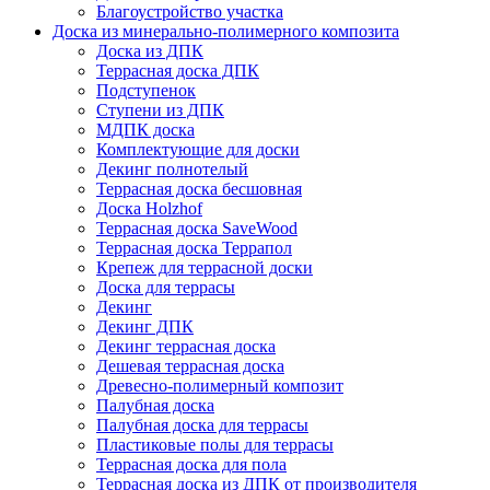
Благоустройство участка
Доска из минерально-полимерного композита
Доска из ДПК
Террасная доска ДПК
Подступенок
Ступени из ДПК
МДПК доска
Комплектующие для доски
Декинг полнотелый
Террасная доска бесшовная
Доска Holzhof
Террасная доска SaveWood
Террасная доска Террапол
Крепеж для террасной доски
Доска для террасы
Декинг
Декинг ДПК
Декинг террасная доска
Дешевая террасная доска
Древесно-полимерный композит
Палубная доска
Палубная доска для террасы
Пластиковые полы для террасы
Террасная доска для пола
Террасная доска из ДПК от производителя