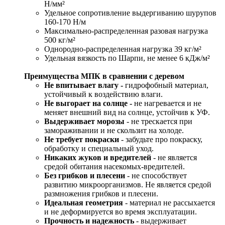
Н/мм²
Удельное сопротивление выдергиванию шурупов
160-170 Н/м
Максимально-распределенная разовая нагрузка
500 кг/м²
Однородно-распределенная нагрузка 39 кг/м²
Удельная вязкость по Шарпи, не менее 6 кДж/м²
Преимущества МПК в сравнении с деревом
Не впитывает влагу -
гидрофобный материал,
устойчивый к воздействию влаги.
Не выгорает на солнце -
не нагревается и не
меняет внешний вид на солнце, устойчив к УФ.
Выдерживает морозы
- не трескается при
замораживании и не скользит на холоде.
Не требует покраски
- забудьте про покраску,
обработку и специальный уход.
Никаких жуков и вредителей
- не является
средой обитания насекомых-вредителей.
Без грибков и плесени
- не способствует
развитию микроорганизмов. Не является средой
размножения грибков и плесени.
Идеальная геометрия
- материал не рассыхается
и не деформируется во время эксплуатации.
Прочность и надежность
- выдерживает