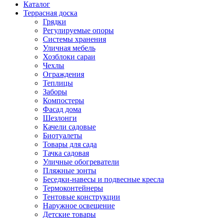
Каталог
Террасная доска
Грядки
Регулируемые опоры
Системы хранения
Уличная мебель
Хозблоки сараи
Чехлы
Ограждения
Теплицы
Заборы
Компостеры
Фасад дома
Шезлонги
Качели садовые
Биотуалеты
Товары для сада
Тачка садовая
Уличные обогреватели
Пляжные зонты
Беседки-навесы и подвесные кресла
Термоконтейнеры
Тентовые конструкции
Наружное освещение
Детские товары