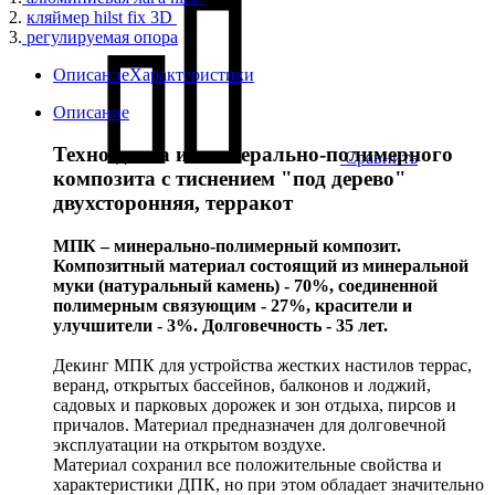
2.
кляймер hilst fix 3D
3.
регулируемая опора
Описание
Характеристики
Описание
Техно-доска из минерально-полимерного
Сравнить
композита с тиснением "под дерево"
двухсторонняя, терракот
МПК – минерально-полимерный композит.
Композитный материал состоящий из минеральной
муки (натуральный камень) - 70%, соединенной
полимерным связующим - 27%, красители и
улучшители - 3%. Долговечность - 35 лет.
Декинг МПК для устройства жестких настилов террас,
веранд, открытых бассейнов, балконов и лоджий,
садовых и парковых дорожек и зон отдыха, пирсов и
причалов. Материал предназначен для долговечной
эксплуатации на открытом воздухе.
Материал сохранил все положительные свойства и
характеристики ДПК, но при этом обладает значительно