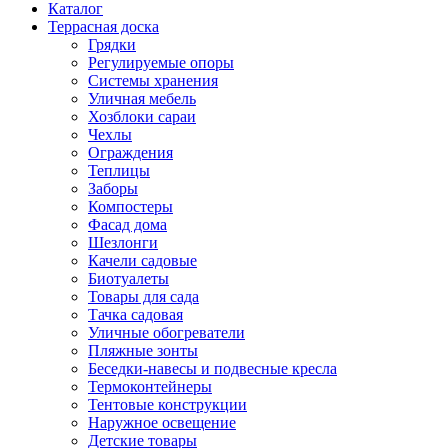
Каталог
Террасная доска
Грядки
Регулируемые опоры
Системы хранения
Уличная мебель
Хозблоки сараи
Чехлы
Ограждения
Теплицы
Заборы
Компостеры
Фасад дома
Шезлонги
Качели садовые
Биотуалеты
Товары для сада
Тачка садовая
Уличные обогреватели
Пляжные зонты
Беседки-навесы и подвесные кресла
Термоконтейнеры
Тентовые конструкции
Наружное освещение
Детские товары