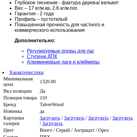
Глубокое тиснение - фактура дерева/ вельвет
Вес – 17 кг/м.кв, 2.6 кг/м.пог.
Гарантия - 2 года
Профиль – пустотелый
Повышенная прочность для частного и
коммерческого использования
Дополнительно:
Регулируемые опоры для лаг
Ступени ДПК
Алюминиевые лаги и кляймеры
Характеристики
Минимальная
1320.00
цена
Вкл позицию
Да
Позиция товара
110
Бренд
TalverWood
Новинка
да
Картинки
Загрузить
/
Загрузить
/
Загрузить
/
Загрузить
галереи
/
Загрузить
Цвет
Венге / Cерый / Антрацит / Орех
Состав
ПВХ