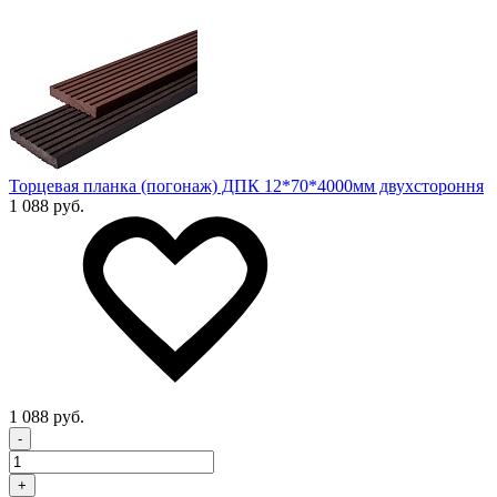
Торцевая планка (погонаж) ДПК 12*70*4000мм двухстороння
1 088 руб.
1 088 руб.
-
+