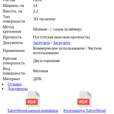
Ширина, см
14
Высота, см
2,2
Тип
3D тиснение
поверхности
Метод
Шовная - с пазом (кляймер)
крепления
Прочность
Пустотелая (высокая прочность)
Документы
Загрузить
/
Загрузить
Коммерческое использование / Частное
Применение
использование
Рабочая
Двухсторонняя
поверхность
Вид
Матовая
поверхности
Материал
ДПК
Отзывы
Документы
TalverWood-pasport-instruktion
Prezentatsiya-TalverWood