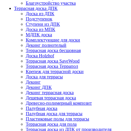
Благоустройство участка
Террасная доска ДПК
Доска из ДПК
Подступенок
Ступени из ДПК
Доска из МПК
МДПК доска
Комплектующие для доски
Декинг полнотелый
Террасная доска бесшовная
Доска Holzhof
Террасная доска SaveWood
Террасная доска Террапол
Крепеж для террасной доски
Доска для террасы
Декинг
Декинг ДПК
Декинг террасная доска
Дешевая террасная доска
Древесно-полимерный композит
Палубная доска
Палубная доска для террасы
Пластиковые полы для террасы
Террасная доска для пола
Террасная доска из ДПК от производителя