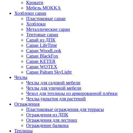
Кровати
Мебель MOKKA
Хозблоки сараи
Пластиковые сараи
Хозблоки
Металлические сараи
Тентовые сараи
Сарай из ДПК
Cараи LifeTime
Cараи WoodLook
Сараи BlackFox
Сараи KETER
Сараи WOTEX
Сараи Palram SkyLight
Чехлы
Чехлы для садовой мебели
Чехлы для уличной мебели
Чехол для теплицы из армированной плёнки
Чехлы-укрытия для растений
Ограждения
Пластиковые ограждения для террасы
Ограждения из ДПК
Ограждения для лестниц
Ограждение балкона
Теплицы