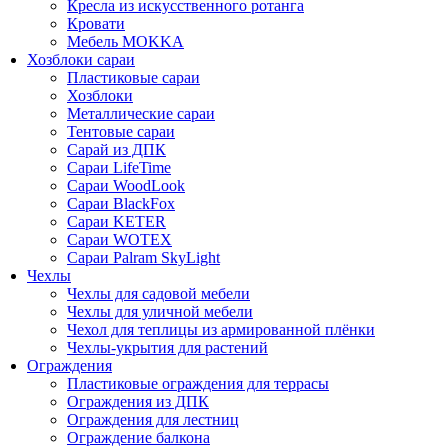
Кресла из искусственного ротанга
Кровати
Мебель MOKKA
Хозблоки сараи
Пластиковые сараи
Хозблоки
Металлические сараи
Тентовые сараи
Сарай из ДПК
Cараи LifeTime
Cараи WoodLook
Сараи BlackFox
Сараи KETER
Сараи WOTEX
Сараи Palram SkyLight
Чехлы
Чехлы для садовой мебели
Чехлы для уличной мебели
Чехол для теплицы из армированной плёнки
Чехлы-укрытия для растений
Ограждения
Пластиковые ограждения для террасы
Ограждения из ДПК
Ограждения для лестниц
Ограждение балкона