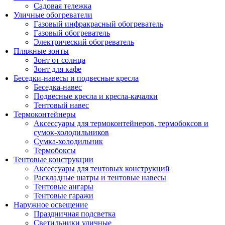
Садовая тележка
Уличные обогреватели
Газовый инфракрасный обогреватель
Газовый обогреватель
Электрический обогреватель
Пляжные зонты
Зонт от солнца
Зонт для кафе
Беседки-навесы и подвесные кресла
Беседка-навес
Подвесные кресла и кресла-качалки
Тентовый навес
Термоконтейнеры
Аксессуары для термоконтейнеров, термобоксов и
сумок-холодильников
Сумка-холодильник
Термобоксы
Тентовые конструкции
Аксессуары для тентовых конструкций
Раскладные шатры и тентовые навесы
Тентовые ангары
Тентовые гаражи
Наружное освещение
Праздничная подсветка
Светильники уличные