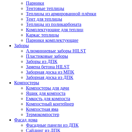
Парники
Тентовые теплицы
Теплицы из армированной плёнки
Тент для теплицы
Теплицы из поликарбоната
Комплектующие для теплиц
Каркас теплицы
Парники комплектующие
Заборы
Алюминиевые заборы HILST
Пластиковые заборы
Заборы из ДПК
Замена бетона HILST
Заборная доска из МПК
Заборная доска из ДПК
Компостеры
Компостеры для дачи
Ящик для компоста
Емкость для компоста
Компостный контейнер
Компостная яма
Термокомпостер
Фасад дома
Фасадные панели из ДПК
Сайдинг из ДПК