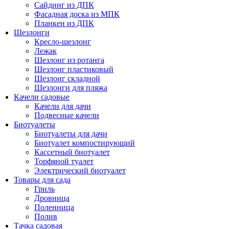
Сайдинг из ДПК
Фасадная доска из МПК
Планкен из ДПК
Шезлонги
Кресло-шезлонг
Лежак
Шезлонг из ротанга
Шезлонг пластиковый
Шезлонг складной
Шезлонги для пляжа
Качели садовые
Качели для дачи
Подвесные качели
Биотуалеты
Биотуалеты для дачи
Биотуалет компостирующий
Кассетный биотуалет
Торфяной туалет
Электрический биотуалет
Товары для сада
Гриль
Дровница
Поленница
Полив
Тачка садовая