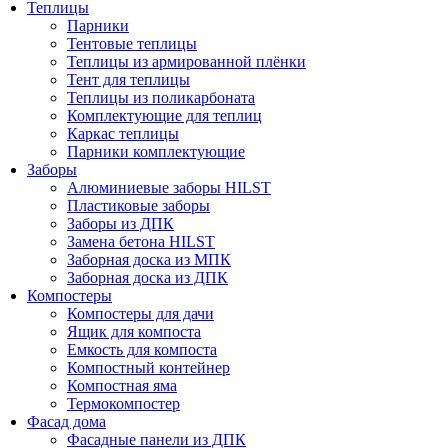
Теплицы
Парники
Тентовые теплицы
Теплицы из армированной плёнки
Тент для теплицы
Теплицы из поликарбоната
Комплектующие для теплиц
Каркас теплицы
Парники комплектующие
Заборы
Алюминиевые заборы HILST
Пластиковые заборы
Заборы из ДПК
Замена бетона HILST
Заборная доска из МПК
Заборная доска из ДПК
Компостеры
Компостеры для дачи
Ящик для компоста
Емкость для компоста
Компостный контейнер
Компостная яма
Термокомпостер
Фасад дома
Фасадные панели из ДПК