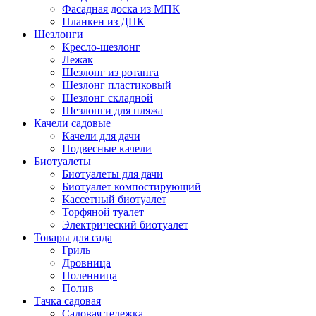
Фасадная доска из МПК
Планкен из ДПК
Шезлонги
Кресло-шезлонг
Лежак
Шезлонг из ротанга
Шезлонг пластиковый
Шезлонг складной
Шезлонги для пляжа
Качели садовые
Качели для дачи
Подвесные качели
Биотуалеты
Биотуалеты для дачи
Биотуалет компостирующий
Кассетный биотуалет
Торфяной туалет
Электрический биотуалет
Товары для сада
Гриль
Дровница
Поленница
Полив
Тачка садовая
Садовая тележка