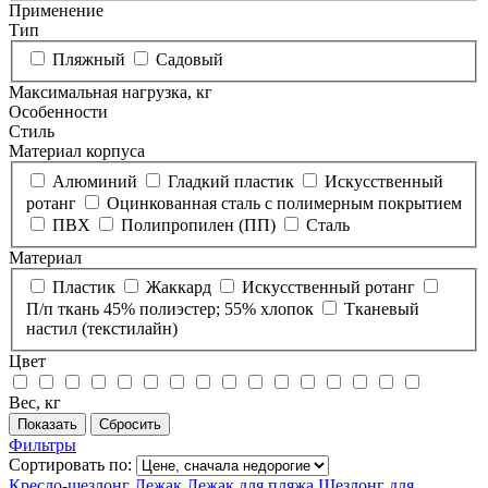
Применение
Тип
Пляжный
Садовый
Максимальная нагрузка, кг
Особенности
Стиль
Материал корпуса
Алюминий
Гладкий пластик
Искусственный
ротанг
Оцинкованная сталь с полимерным покрытием
ПВХ
Полипропилен (ПП)
Сталь
Материал
Пластик
Жаккард
Искусственный ротанг
П/п ткань 45% полиэстер; 55% хлопок
Тканевый
настил (текстилайн)
Цвет
Вес, кг
Фильтры
Сортировать по:
Кресло-шезлонг
Лежак
Лежак для пляжа
Шезлонг для