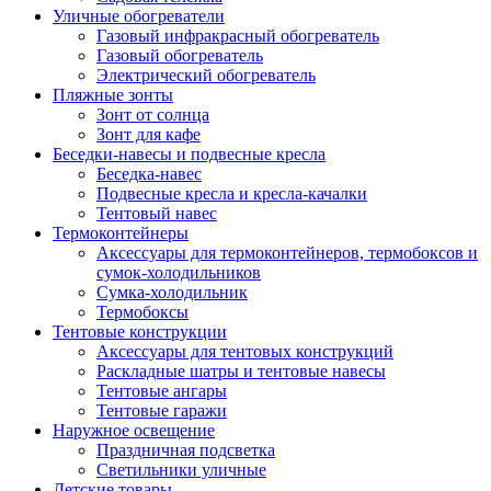
Уличные обогреватели
Газовый инфракрасный обогреватель
Газовый обогреватель
Электрический обогреватель
Пляжные зонты
Зонт от солнца
Зонт для кафе
Беседки-навесы и подвесные кресла
Беседка-навес
Подвесные кресла и кресла-качалки
Тентовый навес
Термоконтейнеры
Аксессуары для термоконтейнеров, термобоксов и
сумок-холодильников
Сумка-холодильник
Термобоксы
Тентовые конструкции
Аксессуары для тентовых конструкций
Раскладные шатры и тентовые навесы
Тентовые ангары
Тентовые гаражи
Наружное освещение
Праздничная подсветка
Светильники уличные
Детские товары