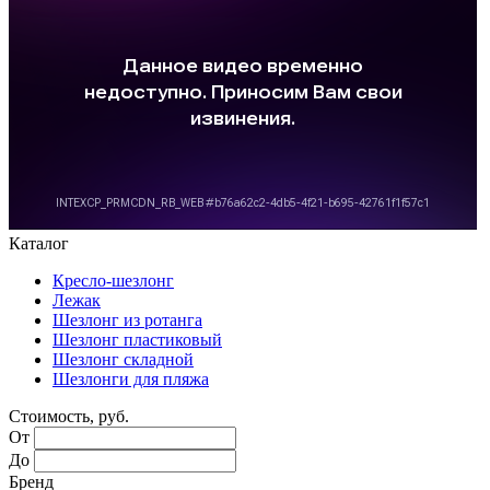
Каталог
Кресло-шезлонг
Лежак
Шезлонг из ротанга
Шезлонг пластиковый
Шезлонг складной
Шезлонги для пляжа
Стоимость, руб.
От
До
Бренд