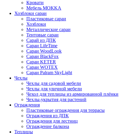
Кровати
Мебель MOKKA
Хозблоки сараи
Пластиковые сараи
Хозблоки
Металлические сараи
Тентовые сараи
Сарай из ДПК
Cараи LifeTime
Cараи WoodLook
Сараи BlackFox
Сараи KETER
Сараи WOTEX
Сараи Palram SkyLight
Чехлы
Чехлы для садовой мебели
Чехлы для уличной мебели
Чехол для теплицы из армированной плёнки
Чехлы-укрытия для растений
Ограждения
Пластиковые ограждения для террасы
Ограждения из ДПК
Ограждения для лестниц
Ограждение балкона
Теплицы