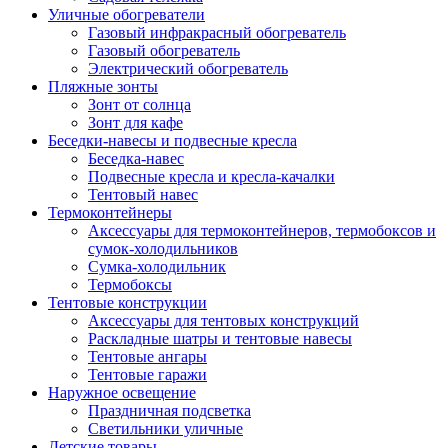
Уличные обогреватели
Газовый инфракрасный обогреватель
Газовый обогреватель
Электрический обогреватель
Пляжные зонты
Зонт от солнца
Зонт для кафе
Беседки-навесы и подвесные кресла
Беседка-навес
Подвесные кресла и кресла-качалки
Тентовый навес
Термоконтейнеры
Аксессуары для термоконтейнеров, термобоксов и
сумок-холодильников
Сумка-холодильник
Термобоксы
Тентовые конструкции
Аксессуары для тентовых конструкций
Раскладные шатры и тентовые навесы
Тентовые ангары
Тентовые гаражи
Наружное освещение
Праздничная подсветка
Светильники уличные
Детские товары