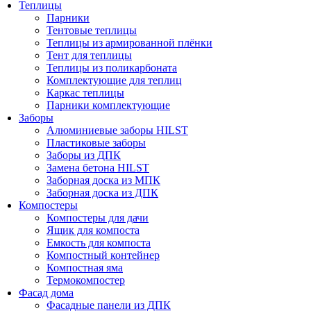
Теплицы
Парники
Тентовые теплицы
Теплицы из армированной плёнки
Тент для теплицы
Теплицы из поликарбоната
Комплектующие для теплиц
Каркас теплицы
Парники комплектующие
Заборы
Алюминиевые заборы HILST
Пластиковые заборы
Заборы из ДПК
Замена бетона HILST
Заборная доска из МПК
Заборная доска из ДПК
Компостеры
Компостеры для дачи
Ящик для компоста
Емкость для компоста
Компостный контейнер
Компостная яма
Термокомпостер
Фасад дома
Фасадные панели из ДПК