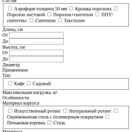
Состав
Аэроформ толщина 50 мм
Крошка поролона
Поролон листовой
Поролон+синтепон
ППУ/
синтетекс
Синтепон
Текстилен
Длина, см
От
До
Высота, см
От
До
Диаметр
Применение
Тип
Кафе
Садовый
Максимальная нагрузка, кг
Особенности
Материал корпуса
Искусственный ротанг
Натуральный ротанг
Оцинкованная сталь с полимерным покрытием
Пеньковая веревка
Сталь
Материал