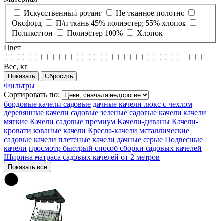
Искусственный ротанг
Не тканное полотно
Оксфорд
П/п ткань 45% полиэстер; 55% хлопок
Поликоттон
Полиэстер 100%
Хлопок
Цвет
Вес, кг
Фильтры
Сортировать по:
бордовые качели садовые
дачные качели люкс с чехлом
деревянные качели садовые
зеленые садовые качели
качели
мягкие
Качели садовые премиум
Качели-диваны
Качели-
кровати
кованые качели
Кресло-качели
металлические
садовые качели
плетеные качели дачные серые
Подвесные
качели
просмотр быстрый способ сборки садовых качелей
Ширина матраса садовых качелей от 2 метров
Показать все