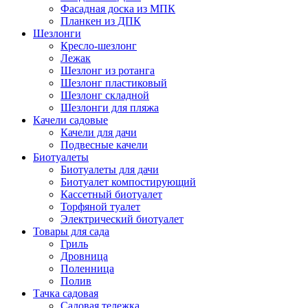
Фасадная доска из МПК
Планкен из ДПК
Шезлонги
Кресло-шезлонг
Лежак
Шезлонг из ротанга
Шезлонг пластиковый
Шезлонг складной
Шезлонги для пляжа
Качели садовые
Качели для дачи
Подвесные качели
Биотуалеты
Биотуалеты для дачи
Биотуалет компостирующий
Кассетный биотуалет
Торфяной туалет
Электрический биотуалет
Товары для сада
Гриль
Дровница
Поленница
Полив
Тачка садовая
Садовая тележка