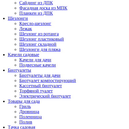
Сайдинг из ДПК
Фасадная доска из МПК
Планкен из ДПК
Шезлонги
Кресло-шезлонг
Лежак
Шезлонг из ротанга
Шезлонг пластиковый
Шезлонг складной
Шезлонги для пляжа
Качели садовые
Качели для дачи
Подвесные качели
Биотуалеты
Биотуалеты для дачи
Биотуалет компостирующий
Кассетный биотуалет
Торфяной туалет
Электрический биотуалет
Товары для сада
Гриль
Дровница
Поленница
Полив
Тачка садовая