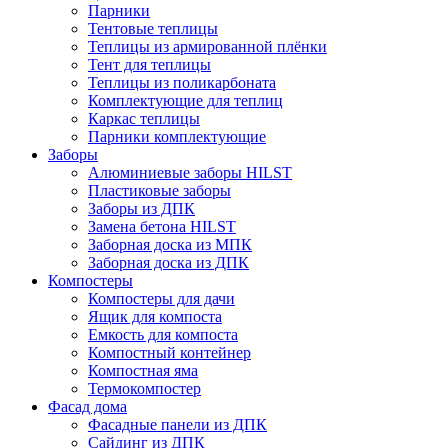
Парники
Тентовые теплицы
Теплицы из армированной плёнки
Тент для теплицы
Теплицы из поликарбоната
Комплектующие для теплиц
Каркас теплицы
Парники комплектующие
Заборы
Алюминиевые заборы HILST
Пластиковые заборы
Заборы из ДПК
Замена бетона HILST
Заборная доска из МПК
Заборная доска из ДПК
Компостеры
Компостеры для дачи
Ящик для компоста
Емкость для компоста
Компостный контейнер
Компостная яма
Термокомпостер
Фасад дома
Фасадные панели из ДПК
Сайдинг из ДПК