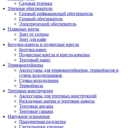
Садовая тележка
Уличные обогреватели
Газовый инфракрасный обогреватель
Газовый обогреватель
Электрический обогреватель
Пляжные зонты
Зонт от солнца
Зонт для кафе
Беседки-навесы и подвесные кресла
Беседка-навес
Подвесные кресла и кресла-качалки
Тентовый навес
Термоконтейнеры
Аксессуары для термоконтейнеров, термобоксов и
сумок-холодильников
Сумка-холодильник
Термобоксы
Тентовые конструкции
Аксессуары для тентовых конструкций
Раскладные шатры и тентовые навесы
Тентовые ангары
Тентовые гаражи
Наружное освещение
Праздничная подсветка
Светильники уличные