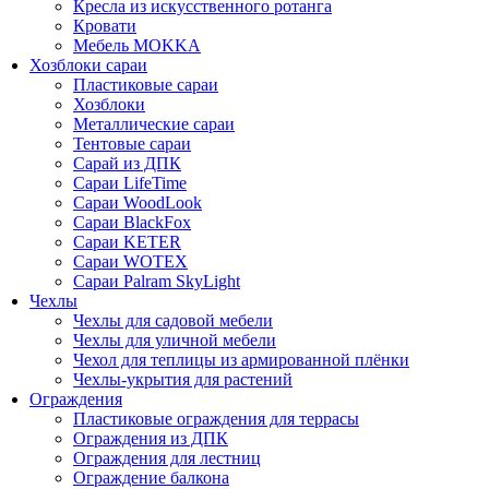
Кресла из искусственного ротанга
Кровати
Мебель MOKKA
Хозблоки сараи
Пластиковые сараи
Хозблоки
Металлические сараи
Тентовые сараи
Сарай из ДПК
Cараи LifeTime
Cараи WoodLook
Сараи BlackFox
Сараи KETER
Сараи WOTEX
Сараи Palram SkyLight
Чехлы
Чехлы для садовой мебели
Чехлы для уличной мебели
Чехол для теплицы из армированной плёнки
Чехлы-укрытия для растений
Ограждения
Пластиковые ограждения для террасы
Ограждения из ДПК
Ограждения для лестниц
Ограждение балкона