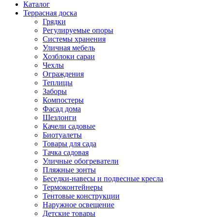
Каталог
Террасная доска
Грядки
Регулируемые опоры
Системы хранения
Уличная мебель
Хозблоки сараи
Чехлы
Ограждения
Теплицы
Заборы
Компостеры
Фасад дома
Шезлонги
Качели садовые
Биотуалеты
Товары для сада
Тачка садовая
Уличные обогреватели
Пляжные зонты
Беседки-навесы и подвесные кресла
Термоконтейнеры
Тентовые конструкции
Наружное освещение
Детские товары