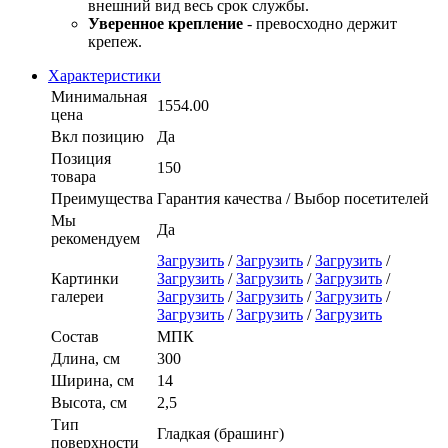
внешний вид весь срок службы.
Уверенное крепление
- превосходно держит
крепеж.
Характеристики
Минимальная
1554.00
цена
Вкл позицию
Да
Позиция
150
товара
Преимущества
Гарантия качества / Выбор посетителей
Мы
Да
рекомендуем
Загрузить
/
Загрузить
/
Загрузить
/
Картинки
Загрузить
/
Загрузить
/
Загрузить
/
галереи
Загрузить
/
Загрузить
/
Загрузить
/
Загрузить
/
Загрузить
/
Загрузить
Состав
МПК
Длина, см
300
Ширина, см
14
Высота, см
2,5
Тип
Гладкая (брашинг)
поверхности