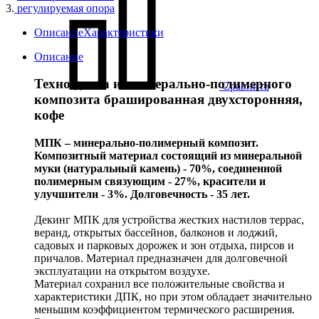
3.
регулируемая опора
Описание
Характеристики
Описание
Техно-доска из минерально-полимерного
Сравнить
композита брашированная двухсторонняя,
кофе
МПК – минерально-полимерный композит.
Композитный материал состоящий из минеральной
муки (натуральный камень) - 70%, соединенной
полимерным связующим - 27%, красители и
улучшители - 3%. Долговечность - 35 лет.
Декинг МПК для устройства жестких настилов террас,
веранд, открытых бассейнов, балконов и лоджий,
садовых и парковых дорожек и зон отдыха, пирсов и
причалов. Материал предназначен для долговечной
эксплуатации на открытом воздухе.
Материал сохранил все положительные свойства и
характеристики ДПК, но при этом обладает значительно
меньшим коэффициентом термического расширения.