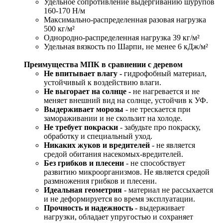
Удельное сопротивление выдергиванию шурупов
160-170 Н/м
Максимально-распределенная разовая нагрузка
500 кг/м²
Однородно-распределенная нагрузка 39 кг/м²
Удельная вязкость по Шарпи, не менее 6 кДж/м²
Преимущества МПК в сравнении с деревом
Не впитывает влагу -
гидрофобный материал,
устойчивый к воздействию влаги.
Не выгорает на солнце -
не нагревается и не
меняет внешний вид на солнце, устойчив к УФ.
Выдерживает морозы
- не трескается при
замораживании и не скользит на холоде.
Не требует покраски
- забудьте про покраску,
обработку и специальный уход.
Никаких жуков и вредителей
- не является
средой обитания насекомых-вредителей.
Без грибков и плесени
- не способствует
развитию микроорганизмов. Не является средой
размножения грибков и плесени.
Идеальная геометрия
- материал не рассыхается
и не деформируется во время эксплуатации.
Прочность и надежность
- выдерживает
нагрузки, обладает упругостью и сохраняет