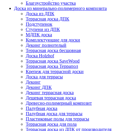
Благоустройство участка
Доска из минерально-полимерного композита
Доска из ДПК
Террасная доска ДПК
Подступенок
Ступени из ДПК
МДПК доска
Комплектующие для доски
Декинг полнотелый
Террасная доска бесшовная
Доска Holzhof
Террасная доска SaveWood
Террасная доска Террапол
Крепеж для террасной доски
Доска для террасы
Декинг
Декинг ДПК
Декинг террасная доска
Дешевая террасная доска
Древесно-полимерный композит
Палубная доска
Палубная доска для террасы
Пластиковые полы для террасы
Террасная доска для пола
Террасная доска из ДПК от производителя