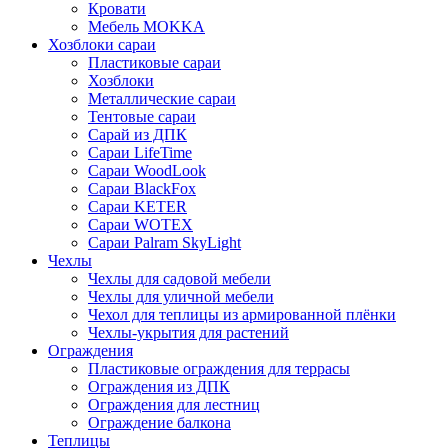
Кровати
Мебель MOKKA
Хозблоки сараи
Пластиковые сараи
Хозблоки
Металлические сараи
Тентовые сараи
Сарай из ДПК
Cараи LifeTime
Cараи WoodLook
Сараи BlackFox
Сараи KETER
Сараи WOTEX
Сараи Palram SkyLight
Чехлы
Чехлы для садовой мебели
Чехлы для уличной мебели
Чехол для теплицы из армированной плёнки
Чехлы-укрытия для растений
Ограждения
Пластиковые ограждения для террасы
Ограждения из ДПК
Ограждения для лестниц
Ограждение балкона
Теплицы