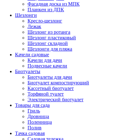
Фасадная доска из МПК
Планкен из ДПК
Шезлонги
Кресло-шезлонг
Лежак
Шезлонг из ротанга
Шезлонг пластиковый
Шезлонг складной
Шезлонги для пляжа
Качели садовые
Качели для дачи
Подвесные качели
Биотуалеты
Биотуалеты для дачи
Биотуалет компостирующий
Кассетный биотуалет
Торфяной туалет
Электрический биотуалет
Товары для сада
Гриль
Дровница
Поленница
Полив
Тачка садовая
Садовая тележка