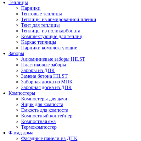
Теплицы
Парники
Тентовые теплицы
Теплицы из армированной плёнки
Тент для теплицы
Теплицы из поликарбоната
Комплектующие для теплиц
Каркас теплицы
Парники комплектующие
Заборы
Алюминиевые заборы HILST
Пластиковые заборы
Заборы из ДПК
Замена бетона HILST
Заборная доска из МПК
Заборная доска из ДПК
Компостеры
Компостеры для дачи
Ящик для компоста
Емкость для компоста
Компостный контейнер
Компостная яма
Термокомпостер
Фасад дома
Фасадные панели из ДПК