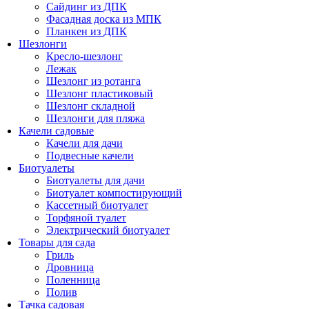
Сайдинг из ДПК
Фасадная доска из МПК
Планкен из ДПК
Шезлонги
Кресло-шезлонг
Лежак
Шезлонг из ротанга
Шезлонг пластиковый
Шезлонг складной
Шезлонги для пляжа
Качели садовые
Качели для дачи
Подвесные качели
Биотуалеты
Биотуалеты для дачи
Биотуалет компостирующий
Кассетный биотуалет
Торфяной туалет
Электрический биотуалет
Товары для сада
Гриль
Дровница
Поленница
Полив
Тачка садовая