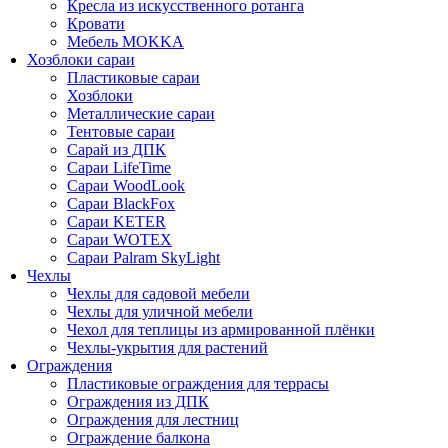
Кресла из искусственного ротанга
Кровати
Мебель MOKKA
Хозблоки сараи
Пластиковые сараи
Хозблоки
Металлические сараи
Тентовые сараи
Сарай из ДПК
Cараи LifeTime
Cараи WoodLook
Сараи BlackFox
Сараи KETER
Сараи WOTEX
Сараи Palram SkyLight
Чехлы
Чехлы для садовой мебели
Чехлы для уличной мебели
Чехол для теплицы из армированной плёнки
Чехлы-укрытия для растений
Ограждения
Пластиковые ограждения для террасы
Ограждения из ДПК
Ограждения для лестниц
Ограждение балкона