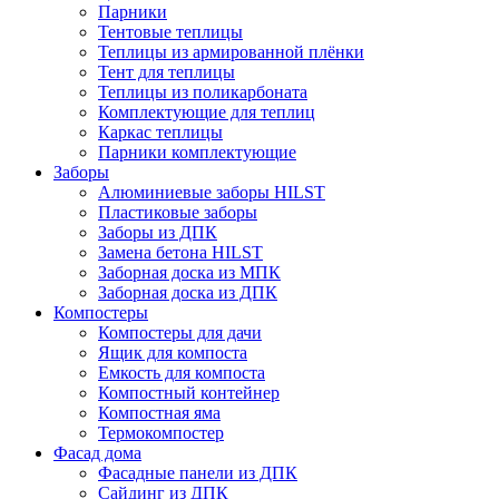
Парники
Тентовые теплицы
Теплицы из армированной плёнки
Тент для теплицы
Теплицы из поликарбоната
Комплектующие для теплиц
Каркас теплицы
Парники комплектующие
Заборы
Алюминиевые заборы HILST
Пластиковые заборы
Заборы из ДПК
Замена бетона HILST
Заборная доска из МПК
Заборная доска из ДПК
Компостеры
Компостеры для дачи
Ящик для компоста
Емкость для компоста
Компостный контейнер
Компостная яма
Термокомпостер
Фасад дома
Фасадные панели из ДПК
Сайдинг из ДПК