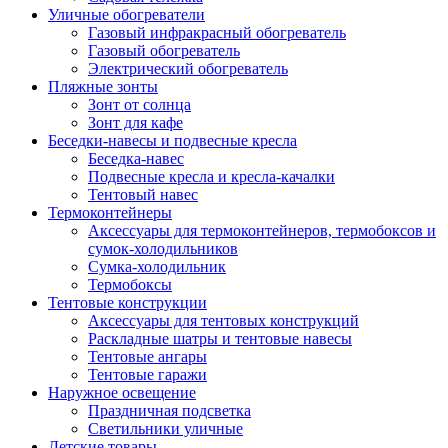
Уличные обогреватели
Газовый инфракрасный обогреватель
Газовый обогреватель
Электрический обогреватель
Пляжные зонты
Зонт от солнца
Зонт для кафе
Беседки-навесы и подвесные кресла
Беседка-навес
Подвесные кресла и кресла-качалки
Тентовый навес
Термоконтейнеры
Аксессуары для термоконтейнеров, термобоксов и
сумок-холодильников
Сумка-холодильник
Термобоксы
Тентовые конструкции
Аксессуары для тентовых конструкций
Раскладные шатры и тентовые навесы
Тентовые ангары
Тентовые гаражи
Наружное освещение
Праздничная подсветка
Светильники уличные
Детские товары