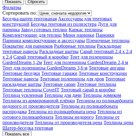
Фильтры
Сортировать по:
Беседка-шатер тентованая
Аксессуары для тентовых
конструкций
Беседка тентовая из полиэстера
Дуги для
парника
Завод готовых теплиц
Каркас теплицы
Комплектующие для теплиц
Мини парники
Парники
Парники комплектующие и аксессуары
Пленочные теплицы
Покрытие для парников
Разборные теплицы
Раскладные
тентовые навесы
Раскладные шатры
Сарай тентовый 2.4 х 2.4
х 2.4
Сарай тентовый в коробке
Тент для поленницы
GardenDreams 1,2м
Тент для поленницы GardenDreams 2,4 м
Тент для поленницы GardenDreams 3,6 м
Тентовые ангары
Тентовые беседки
Тентовые гаражи
Тентовые конструкции
Тентовые навесы
Тентовые поленницы для дров
Тентовые
раскладные шатры
Тентовые сараи
Тентовые теплицы
Тентовые теплицы CoverIT
Тентовый сарай в коробке
Теплица усиленная
Теплицы для дачи
Теплицы домиком
Теплицы из армированной плёнки
Теплицы из поликарбоната
недорого от производителя
Теплицы из поликарбоната
распродажа
Теплицы из поликарбоната цена
Теплицы из
сотового поликарбоната
Теплицы недорого
Теплицы от
производителя
Теплицы от производителя цена
Теплицы цена
Шатер-беседка тентовая
Показать все