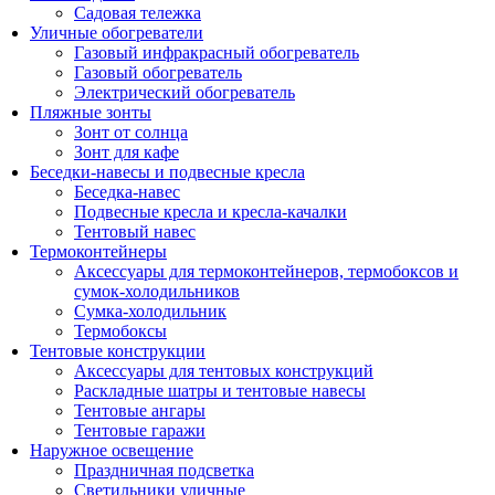
Садовая тележка
Уличные обогреватели
Газовый инфракрасный обогреватель
Газовый обогреватель
Электрический обогреватель
Пляжные зонты
Зонт от солнца
Зонт для кафе
Беседки-навесы и подвесные кресла
Беседка-навес
Подвесные кресла и кресла-качалки
Тентовый навес
Термоконтейнеры
Аксессуары для термоконтейнеров, термобоксов и
сумок-холодильников
Сумка-холодильник
Термобоксы
Тентовые конструкции
Аксессуары для тентовых конструкций
Раскладные шатры и тентовые навесы
Тентовые ангары
Тентовые гаражи
Наружное освещение
Праздничная подсветка
Светильники уличные