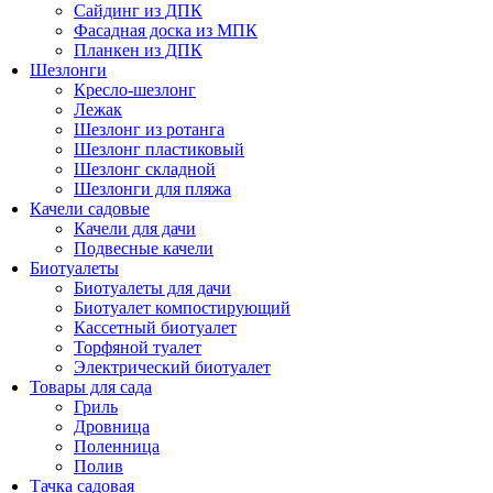
Сайдинг из ДПК
Фасадная доска из МПК
Планкен из ДПК
Шезлонги
Кресло-шезлонг
Лежак
Шезлонг из ротанга
Шезлонг пластиковый
Шезлонг складной
Шезлонги для пляжа
Качели садовые
Качели для дачи
Подвесные качели
Биотуалеты
Биотуалеты для дачи
Биотуалет компостирующий
Кассетный биотуалет
Торфяной туалет
Электрический биотуалет
Товары для сада
Гриль
Дровница
Поленница
Полив
Тачка садовая