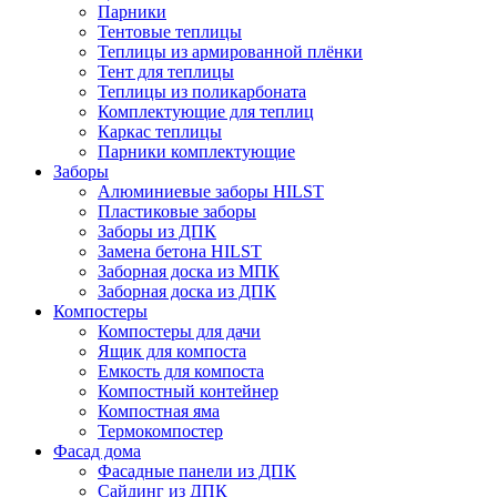
Парники
Тентовые теплицы
Теплицы из армированной плёнки
Тент для теплицы
Теплицы из поликарбоната
Комплектующие для теплиц
Каркас теплицы
Парники комплектующие
Заборы
Алюминиевые заборы HILST
Пластиковые заборы
Заборы из ДПК
Замена бетона HILST
Заборная доска из МПК
Заборная доска из ДПК
Компостеры
Компостеры для дачи
Ящик для компоста
Емкость для компоста
Компостный контейнер
Компостная яма
Термокомпостер
Фасад дома
Фасадные панели из ДПК
Сайдинг из ДПК