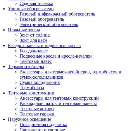
Садовая тележка
Уличные обогреватели
Газовый инфракрасный обогреватель
Газовый обогреватель
Электрический обогреватель
Пляжные зонты
Зонт от солнца
Зонт для кафе
Беседки-навесы и подвесные кресла
Беседка-навес
Подвесные кресла и кресла-качалки
Тентовый навес
Термоконтейнеры
Аксессуары для термоконтейнеров, термобоксов и
сумок-холодильников
Сумка-холодильник
Термобоксы
Тентовые конструкции
Аксессуары для тентовых конструкций
Раскладные шатры и тентовые навесы
Тентовые ангары
Тентовые гаражи
Наружное освещение
Праздничная подсветка
Светильники уличные