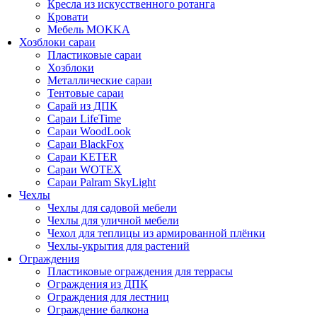
Кресла из искусственного ротанга
Кровати
Мебель MOKKA
Хозблоки сараи
Пластиковые сараи
Хозблоки
Металлические сараи
Тентовые сараи
Сарай из ДПК
Cараи LifeTime
Cараи WoodLook
Сараи BlackFox
Сараи KETER
Сараи WOTEX
Сараи Palram SkyLight
Чехлы
Чехлы для садовой мебели
Чехлы для уличной мебели
Чехол для теплицы из армированной плёнки
Чехлы-укрытия для растений
Ограждения
Пластиковые ограждения для террасы
Ограждения из ДПК
Ограждения для лестниц
Ограждение балкона