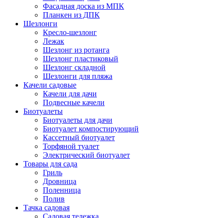
Фасадная доска из МПК
Планкен из ДПК
Шезлонги
Кресло-шезлонг
Лежак
Шезлонг из ротанга
Шезлонг пластиковый
Шезлонг складной
Шезлонги для пляжа
Качели садовые
Качели для дачи
Подвесные качели
Биотуалеты
Биотуалеты для дачи
Биотуалет компостирующий
Кассетный биотуалет
Торфяной туалет
Электрический биотуалет
Товары для сада
Гриль
Дровница
Поленница
Полив
Тачка садовая
Садовая тележка