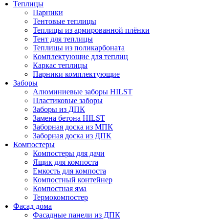
Теплицы
Парники
Тентовые теплицы
Теплицы из армированной плёнки
Тент для теплицы
Теплицы из поликарбоната
Комплектующие для теплиц
Каркас теплицы
Парники комплектующие
Заборы
Алюминиевые заборы HILST
Пластиковые заборы
Заборы из ДПК
Замена бетона HILST
Заборная доска из МПК
Заборная доска из ДПК
Компостеры
Компостеры для дачи
Ящик для компоста
Емкость для компоста
Компостный контейнер
Компостная яма
Термокомпостер
Фасад дома
Фасадные панели из ДПК