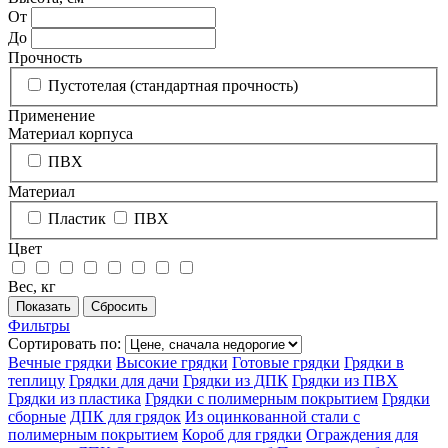
От
До
Прочность
Пустотелая (стандартная прочность)
Применение
Материал корпуса
ПВХ
Материал
Пластик
ПВХ
Цвет
Вес, кг
Фильтры
Сортировать по:
Вечные грядки
Высокие грядки
Готовые грядки
Грядки в
теплицу
Грядки для дачи
Грядки из ДПК
Грядки из ПВХ
Грядки из пластика
Грядки с полимерным покрытием
Грядки
сборные
ДПК для грядок
Из оцинкованной стали с
полимерным покрытием
Короб для грядки
Ограждения для