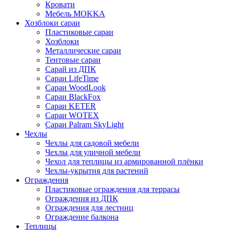
Кровати
Мебель MOKKA
Хозблоки сараи
Пластиковые сараи
Хозблоки
Металлические сараи
Тентовые сараи
Сарай из ДПК
Cараи LifeTime
Cараи WoodLook
Сараи BlackFox
Сараи KETER
Сараи WOTEX
Сараи Palram SkyLight
Чехлы
Чехлы для садовой мебели
Чехлы для уличной мебели
Чехол для теплицы из армированной плёнки
Чехлы-укрытия для растений
Ограждения
Пластиковые ограждения для террасы
Ограждения из ДПК
Ограждения для лестниц
Ограждение балкона
Теплицы