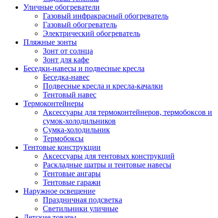
Уличные обогреватели
Газовый инфракрасный обогреватель
Газовый обогреватель
Электрический обогреватель
Пляжные зонты
Зонт от солнца
Зонт для кафе
Беседки-навесы и подвесные кресла
Беседка-навес
Подвесные кресла и кресла-качалки
Тентовый навес
Термоконтейнеры
Аксессуары для термоконтейнеров, термобоксов и
сумок-холодильников
Сумка-холодильник
Термобоксы
Тентовые конструкции
Аксессуары для тентовых конструкций
Раскладные шатры и тентовые навесы
Тентовые ангары
Тентовые гаражи
Наружное освещение
Праздничная подсветка
Светильники уличные
Детские товары