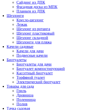
Сайдинг из ДПК
Фасадная доска из МПК
Планкен из ДПК
Шезлонги
Кресло-шезлонг
Лежак
Шезлонг из ротанга
Шезлонг пластиковый
Шезлонг складной
Шезлонги для пляжа
Качели садовые
Качели для дачи
Подвесные качели
Биотуалеты
Биотуалеты для дачи
Биотуалет компостирующий
Кассетный биотуалет
Торфяной туалет
Электрический биотуалет
Товары для сада
Гриль
Дровница
Поленница
Полив
Тачка садовая