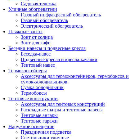
Садовая тележка
Уличные обогреватели
Газовый инфракрасный обогреватель
Газовый обогреватель
Электрический обогреватель
Пляжные зонты
Зонт от солнца
Зонт для кафе
Беседки-навесы и подвесные кресла
Беседка-навес
Подвесные кресла и кресла-качалки
Тентовый навес
Термоконтейнеры
Аксессуары для термоконтейнеров, термобоксов и
сумок-холодильников
Сумка-холодильник
Термобоксы
Тентовые конструкции
Аксессуары для тентовых конструкций
Раскладные шатры и тентовые навесы
Тентовые ангары
Тентовые гаражи
Наружное освещение
Праздничная подсветка
Светильники уличные