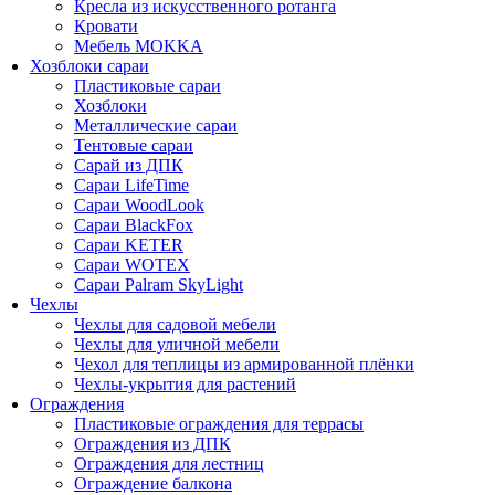
Кресла из искусственного ротанга
Кровати
Мебель MOKKA
Хозблоки сараи
Пластиковые сараи
Хозблоки
Металлические сараи
Тентовые сараи
Сарай из ДПК
Cараи LifeTime
Cараи WoodLook
Сараи BlackFox
Сараи KETER
Сараи WOTEX
Сараи Palram SkyLight
Чехлы
Чехлы для садовой мебели
Чехлы для уличной мебели
Чехол для теплицы из армированной плёнки
Чехлы-укрытия для растений
Ограждения
Пластиковые ограждения для террасы
Ограждения из ДПК
Ограждения для лестниц
Ограждение балкона