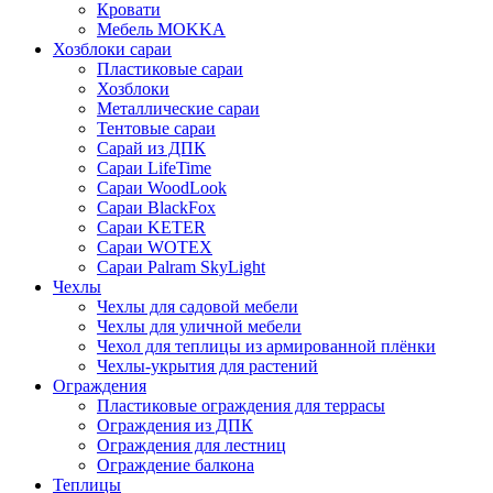
Кровати
Мебель MOKKA
Хозблоки сараи
Пластиковые сараи
Хозблоки
Металлические сараи
Тентовые сараи
Сарай из ДПК
Cараи LifeTime
Cараи WoodLook
Сараи BlackFox
Сараи KETER
Сараи WOTEX
Сараи Palram SkyLight
Чехлы
Чехлы для садовой мебели
Чехлы для уличной мебели
Чехол для теплицы из армированной плёнки
Чехлы-укрытия для растений
Ограждения
Пластиковые ограждения для террасы
Ограждения из ДПК
Ограждения для лестниц
Ограждение балкона
Теплицы