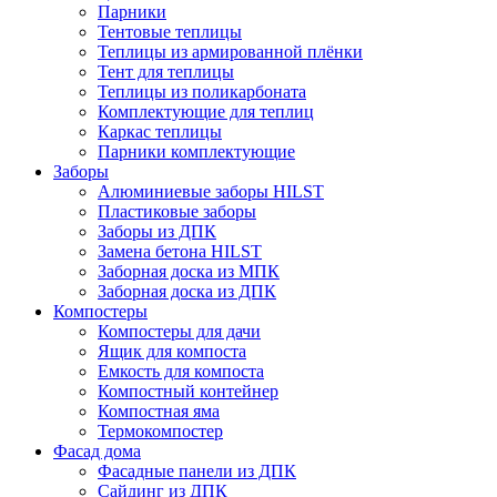
Парники
Тентовые теплицы
Теплицы из армированной плёнки
Тент для теплицы
Теплицы из поликарбоната
Комплектующие для теплиц
Каркас теплицы
Парники комплектующие
Заборы
Алюминиевые заборы HILST
Пластиковые заборы
Заборы из ДПК
Замена бетона HILST
Заборная доска из МПК
Заборная доска из ДПК
Компостеры
Компостеры для дачи
Ящик для компоста
Емкость для компоста
Компостный контейнер
Компостная яма
Термокомпостер
Фасад дома
Фасадные панели из ДПК
Сайдинг из ДПК