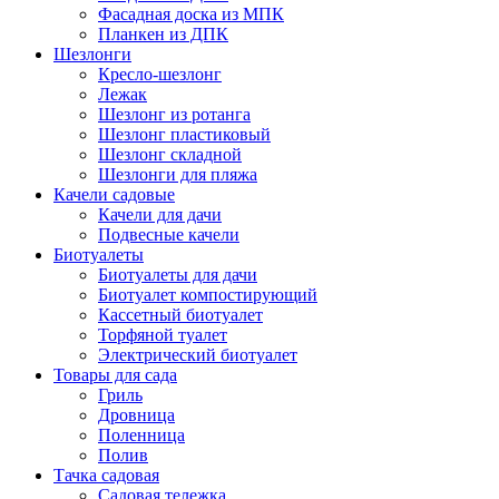
Фасадная доска из МПК
Планкен из ДПК
Шезлонги
Кресло-шезлонг
Лежак
Шезлонг из ротанга
Шезлонг пластиковый
Шезлонг складной
Шезлонги для пляжа
Качели садовые
Качели для дачи
Подвесные качели
Биотуалеты
Биотуалеты для дачи
Биотуалет компостирующий
Кассетный биотуалет
Торфяной туалет
Электрический биотуалет
Товары для сада
Гриль
Дровница
Поленница
Полив
Тачка садовая
Садовая тележка