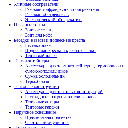
Уличные обогреватели
Газовый инфракрасный обогреватель
Газовый обогреватель
Электрический обогреватель
Пляжные зонты
Зонт от солнца
Зонт для кафе
Беседки-навесы и подвесные кресла
Беседка-навес
Подвесные кресла и кресла-качалки
Тентовый навес
Термоконтейнеры
Аксессуары для термоконтейнеров, термобоксов и
сумок-холодильников
Сумка-холодильник
Термобоксы
Тентовые конструкции
Аксессуары для тентовых конструкций
Раскладные шатры и тентовые навесы
Тентовые ангары
Тентовые гаражи
Наружное освещение
Праздничная подсветка
Светильники уличные
Детские товары