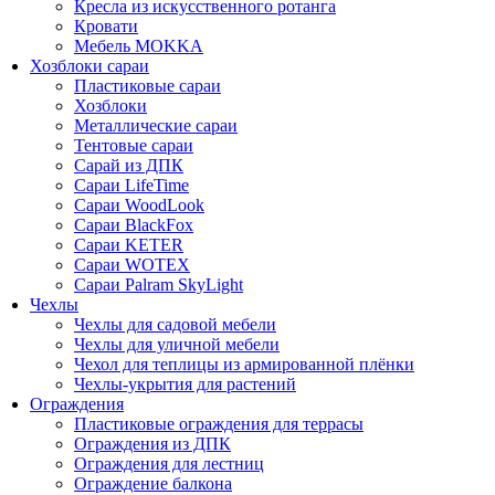
Кресла из искусственного ротанга
Кровати
Мебель MOKKA
Хозблоки сараи
Пластиковые сараи
Хозблоки
Металлические сараи
Тентовые сараи
Сарай из ДПК
Cараи LifeTime
Cараи WoodLook
Сараи BlackFox
Сараи KETER
Сараи WOTEX
Сараи Palram SkyLight
Чехлы
Чехлы для садовой мебели
Чехлы для уличной мебели
Чехол для теплицы из армированной плёнки
Чехлы-укрытия для растений
Ограждения
Пластиковые ограждения для террасы
Ограждения из ДПК
Ограждения для лестниц
Ограждение балкона