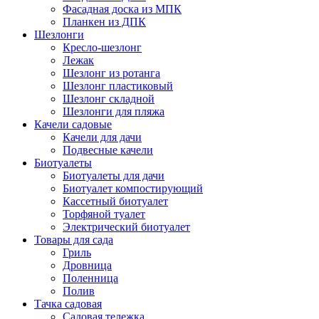
Фасадная доска из МПК
Планкен из ДПК
Шезлонги
Кресло-шезлонг
Лежак
Шезлонг из ротанга
Шезлонг пластиковый
Шезлонг складной
Шезлонги для пляжа
Качели садовые
Качели для дачи
Подвесные качели
Биотуалеты
Биотуалеты для дачи
Биотуалет компостирующий
Кассетный биотуалет
Торфяной туалет
Электрический биотуалет
Товары для сада
Гриль
Дровница
Поленница
Полив
Тачка садовая
Садовая тележка