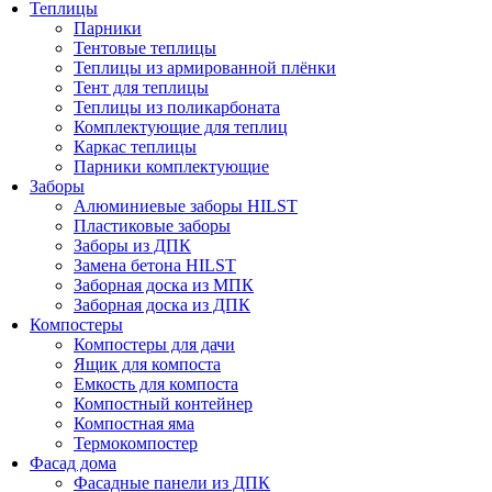
Теплицы
Парники
Тентовые теплицы
Теплицы из армированной плёнки
Тент для теплицы
Теплицы из поликарбоната
Комплектующие для теплиц
Каркас теплицы
Парники комплектующие
Заборы
Алюминиевые заборы HILST
Пластиковые заборы
Заборы из ДПК
Замена бетона HILST
Заборная доска из МПК
Заборная доска из ДПК
Компостеры
Компостеры для дачи
Ящик для компоста
Емкость для компоста
Компостный контейнер
Компостная яма
Термокомпостер
Фасад дома
Фасадные панели из ДПК