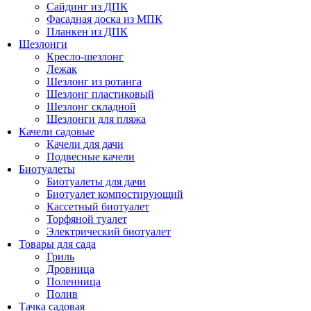
Сайдинг из ДПК
Фасадная доска из МПК
Планкен из ДПК
Шезлонги
Кресло-шезлонг
Лежак
Шезлонг из ротанга
Шезлонг пластиковый
Шезлонг складной
Шезлонги для пляжа
Качели садовые
Качели для дачи
Подвесные качели
Биотуалеты
Биотуалеты для дачи
Биотуалет компостирующий
Кассетный биотуалет
Торфяной туалет
Электрический биотуалет
Товары для сада
Гриль
Дровница
Поленница
Полив
Тачка садовая