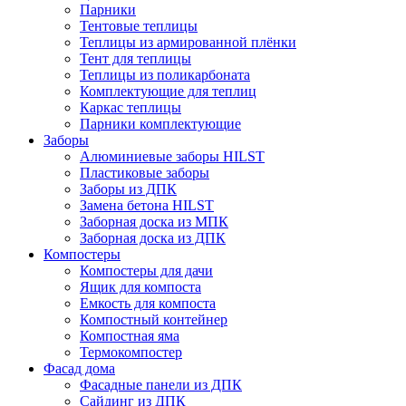
Парники
Тентовые теплицы
Теплицы из армированной плёнки
Тент для теплицы
Теплицы из поликарбоната
Комплектующие для теплиц
Каркас теплицы
Парники комплектующие
Заборы
Алюминиевые заборы HILST
Пластиковые заборы
Заборы из ДПК
Замена бетона HILST
Заборная доска из МПК
Заборная доска из ДПК
Компостеры
Компостеры для дачи
Ящик для компоста
Емкость для компоста
Компостный контейнер
Компостная яма
Термокомпостер
Фасад дома
Фасадные панели из ДПК
Сайдинг из ДПК