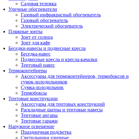
Садовая тележка
Уличные обогреватели
Газовый инфракрасный обогреватель
Газовый обогреватель
Электрический обогреватель
Пляжные зонты
Зонт от солнца
Зонт для кафе
Беседки-навесы и подвесные кресла
Беседка-навес
Подвесные кресла и кресла-качалки
Тентовый навес
Термоконтейнеры
Аксессуары для термоконтейнеров, термобоксов и
сумок-холодильников
Сумка-холодильник
Термобоксы
Тентовые конструкции
Аксессуары для тентовых конструкций
Раскладные шатры и тентовые навесы
Тентовые ангары
Тентовые гаражи
Наружное освещение
Праздничная подсветка
Светильники уличные