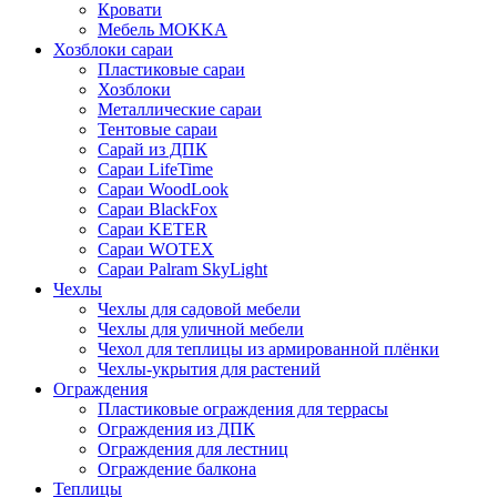
Кровати
Мебель MOKKA
Хозблоки сараи
Пластиковые сараи
Хозблоки
Металлические сараи
Тентовые сараи
Сарай из ДПК
Cараи LifeTime
Cараи WoodLook
Сараи BlackFox
Сараи KETER
Сараи WOTEX
Сараи Palram SkyLight
Чехлы
Чехлы для садовой мебели
Чехлы для уличной мебели
Чехол для теплицы из армированной плёнки
Чехлы-укрытия для растений
Ограждения
Пластиковые ограждения для террасы
Ограждения из ДПК
Ограждения для лестниц
Ограждение балкона
Теплицы