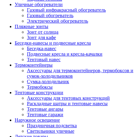
Уличные обогреватели
Газовый инфракрасный обогреватель
Газовый обогреватель
Электрический обогреватель
Пляжные зонты
Зонт от солнца
Зонт для кафе
Беседки-навесы и подвесные кресла
Беседка-навес
Подвесные кресла и кресла-качалки
Тентовый навес
Термоконтейнеры
Аксессуары для термоконтейнеров, термобоксов и
сумок-холодильников
Сумка-холодильник
Термобоксы
Тентовые конструкции
Аксессуары для тентовых конструкций
Раскладные шатры и тентовые навесы
Тентовые ангары
Тентовые гаражи
Наружное освещение
Праздничная подсветка
Светильники уличные
Детские товары