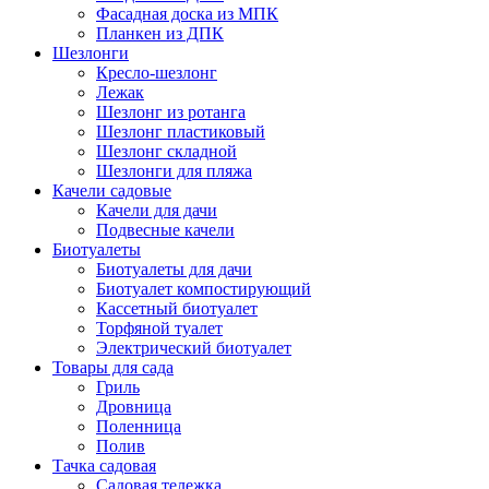
Фасадная доска из МПК
Планкен из ДПК
Шезлонги
Кресло-шезлонг
Лежак
Шезлонг из ротанга
Шезлонг пластиковый
Шезлонг складной
Шезлонги для пляжа
Качели садовые
Качели для дачи
Подвесные качели
Биотуалеты
Биотуалеты для дачи
Биотуалет компостирующий
Кассетный биотуалет
Торфяной туалет
Электрический биотуалет
Товары для сада
Гриль
Дровница
Поленница
Полив
Тачка садовая
Садовая тележка