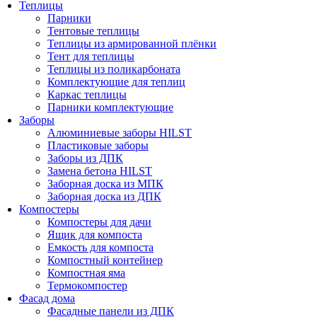
Теплицы
Парники
Тентовые теплицы
Теплицы из армированной плёнки
Тент для теплицы
Теплицы из поликарбоната
Комплектующие для теплиц
Каркас теплицы
Парники комплектующие
Заборы
Алюминиевые заборы HILST
Пластиковые заборы
Заборы из ДПК
Замена бетона HILST
Заборная доска из МПК
Заборная доска из ДПК
Компостеры
Компостеры для дачи
Ящик для компоста
Емкость для компоста
Компостный контейнер
Компостная яма
Термокомпостер
Фасад дома
Фасадные панели из ДПК