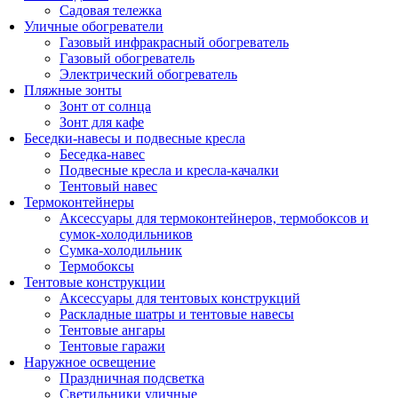
Садовая тележка
Уличные обогреватели
Газовый инфракрасный обогреватель
Газовый обогреватель
Электрический обогреватель
Пляжные зонты
Зонт от солнца
Зонт для кафе
Беседки-навесы и подвесные кресла
Беседка-навес
Подвесные кресла и кресла-качалки
Тентовый навес
Термоконтейнеры
Аксессуары для термоконтейнеров, термобоксов и
сумок-холодильников
Сумка-холодильник
Термобоксы
Тентовые конструкции
Аксессуары для тентовых конструкций
Раскладные шатры и тентовые навесы
Тентовые ангары
Тентовые гаражи
Наружное освещение
Праздничная подсветка
Светильники уличные