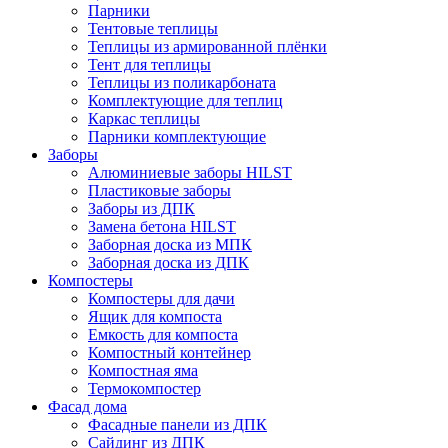
Парники
Тентовые теплицы
Теплицы из армированной плёнки
Тент для теплицы
Теплицы из поликарбоната
Комплектующие для теплиц
Каркас теплицы
Парники комплектующие
Заборы
Алюминиевые заборы HILST
Пластиковые заборы
Заборы из ДПК
Замена бетона HILST
Заборная доска из МПК
Заборная доска из ДПК
Компостеры
Компостеры для дачи
Ящик для компоста
Емкость для компоста
Компостный контейнер
Компостная яма
Термокомпостер
Фасад дома
Фасадные панели из ДПК
Сайдинг из ДПК