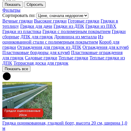
Фильтры
Сортировать по:
Вечные грядки
Высокие грядки
Готовые грядки
Грядки в
теплицу
Грядки для дачи
Грядки из ДПК
Грядки из ПВХ
Грядки из пластика
Грядки с полимерным покрытием
Грядки
сборные
ДПК для грядок
Дровница из металла
Из
оцинкованной стали с полимерным покрытием
Короб для
грядки
Ограждения для грядок из ДПК
Ограждения для клумб
Пластиковые бордюры для клумб
Пластиковые ограждения
для грядок
Садовые грядки
Теплые грядки
Теплые грядки из
ДПК
Террасная доска для грядок
Показать все
Грядка оцинкованная, гладкий борт, высота 20 см, ширина 1,0
м