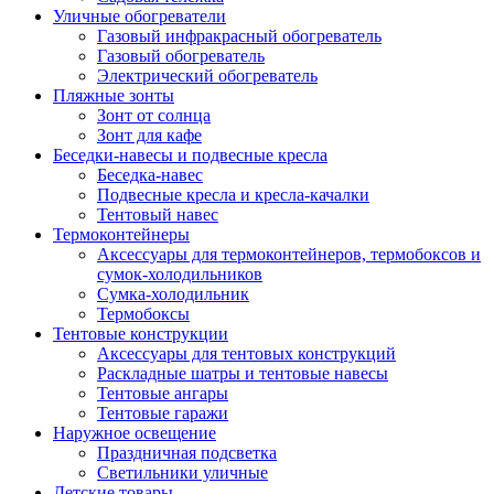
Уличные обогреватели
Газовый инфракрасный обогреватель
Газовый обогреватель
Электрический обогреватель
Пляжные зонты
Зонт от солнца
Зонт для кафе
Беседки-навесы и подвесные кресла
Беседка-навес
Подвесные кресла и кресла-качалки
Тентовый навес
Термоконтейнеры
Аксессуары для термоконтейнеров, термобоксов и
сумок-холодильников
Сумка-холодильник
Термобоксы
Тентовые конструкции
Аксессуары для тентовых конструкций
Раскладные шатры и тентовые навесы
Тентовые ангары
Тентовые гаражи
Наружное освещение
Праздничная подсветка
Светильники уличные
Детские товары