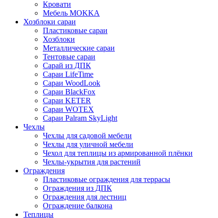
Кровати
Мебель MOKKA
Хозблоки сараи
Пластиковые сараи
Хозблоки
Металлические сараи
Тентовые сараи
Сарай из ДПК
Cараи LifeTime
Cараи WoodLook
Сараи BlackFox
Сараи KETER
Сараи WOTEX
Сараи Palram SkyLight
Чехлы
Чехлы для садовой мебели
Чехлы для уличной мебели
Чехол для теплицы из армированной плёнки
Чехлы-укрытия для растений
Ограждения
Пластиковые ограждения для террасы
Ограждения из ДПК
Ограждения для лестниц
Ограждение балкона
Теплицы