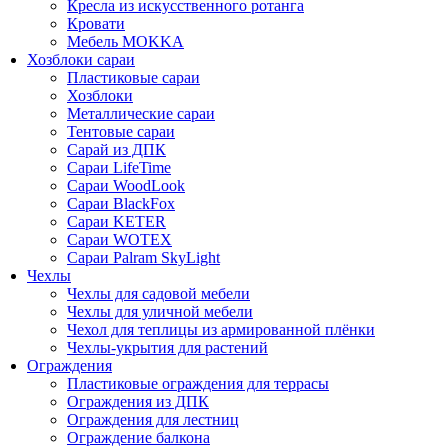
Кресла из искусственного ротанга
Кровати
Мебель MOKKA
Хозблоки сараи
Пластиковые сараи
Хозблоки
Металлические сараи
Тентовые сараи
Сарай из ДПК
Cараи LifeTime
Cараи WoodLook
Сараи BlackFox
Сараи KETER
Сараи WOTEX
Сараи Palram SkyLight
Чехлы
Чехлы для садовой мебели
Чехлы для уличной мебели
Чехол для теплицы из армированной плёнки
Чехлы-укрытия для растений
Ограждения
Пластиковые ограждения для террасы
Ограждения из ДПК
Ограждения для лестниц
Ограждение балкона