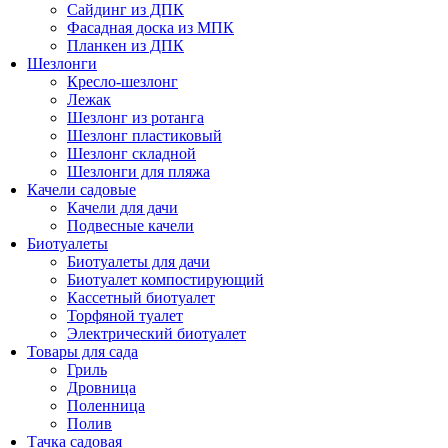
Сайдинг из ДПК
Фасадная доска из МПК
Планкен из ДПК
Шезлонги
Кресло-шезлонг
Лежак
Шезлонг из ротанга
Шезлонг пластиковый
Шезлонг складной
Шезлонги для пляжа
Качели садовые
Качели для дачи
Подвесные качели
Биотуалеты
Биотуалеты для дачи
Биотуалет компостирующий
Кассетный биотуалет
Торфяной туалет
Электрический биотуалет
Товары для сада
Гриль
Дровница
Поленница
Полив
Тачка садовая