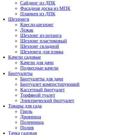
Сайдинг из ДПК
Фасадная доска из МПК
Планкен из ДПК
Шезлонги
Кресло-шезлонг
Лежак
Шезлонг из ротанга
Шезлонг пластиковый
Шезлонг складной
Шезлонги для пляжа
Качели садовые
Качели для дачи
Подвесные качели
Биотуалеты
Биотуалеты для дачи
Биотуалет компостирующий
Кассетный биотуалет
Торфяной туалет
Электрический биотуалет
Товары для сада
Гриль
Дровница
Поленница
Полив
Тачка садовая