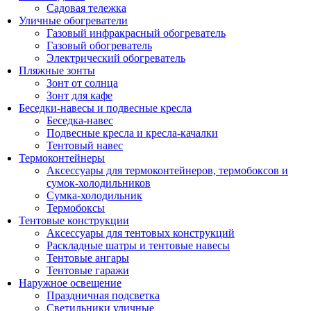
Садовая тележка
Уличные обогреватели
Газовый инфракрасный обогреватель
Газовый обогреватель
Электрический обогреватель
Пляжные зонты
Зонт от солнца
Зонт для кафе
Беседки-навесы и подвесные кресла
Беседка-навес
Подвесные кресла и кресла-качалки
Тентовый навес
Термоконтейнеры
Аксессуары для термоконтейнеров, термобоксов и
сумок-холодильников
Сумка-холодильник
Термобоксы
Тентовые конструкции
Аксессуары для тентовых конструкций
Раскладные шатры и тентовые навесы
Тентовые ангары
Тентовые гаражи
Наружное освещение
Праздничная подсветка
Светильники уличные