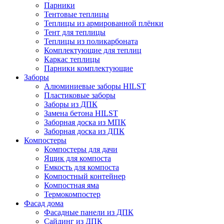
Парники
Тентовые теплицы
Теплицы из армированной плёнки
Тент для теплицы
Теплицы из поликарбоната
Комплектующие для теплиц
Каркас теплицы
Парники комплектующие
Заборы
Алюминиевые заборы HILST
Пластиковые заборы
Заборы из ДПК
Замена бетона HILST
Заборная доска из МПК
Заборная доска из ДПК
Компостеры
Компостеры для дачи
Ящик для компоста
Емкость для компоста
Компостный контейнер
Компостная яма
Термокомпостер
Фасад дома
Фасадные панели из ДПК
Сайдинг из ДПК