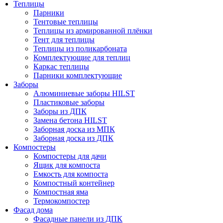
Теплицы
Парники
Тентовые теплицы
Теплицы из армированной плёнки
Тент для теплицы
Теплицы из поликарбоната
Комплектующие для теплиц
Каркас теплицы
Парники комплектующие
Заборы
Алюминиевые заборы HILST
Пластиковые заборы
Заборы из ДПК
Замена бетона HILST
Заборная доска из МПК
Заборная доска из ДПК
Компостеры
Компостеры для дачи
Ящик для компоста
Емкость для компоста
Компостный контейнер
Компостная яма
Термокомпостер
Фасад дома
Фасадные панели из ДПК