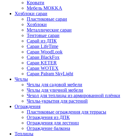
Кровати
Мебель MOKKA
Хозблоки сараи
Пластиковые сараи
Хозблоки
Металлические сараи
Тентовые сараи
Сарай из ДПК
Cараи LifeTime
Cараи WoodLook
Сараи BlackFox
Сараи KETER
Сараи WOTEX
Сараи Palram SkyLight
Чехлы
Чехлы для садовой мебели
Чехлы для уличной мебели
Чехол для теплицы из армированной плёнки
Чехлы-укрытия для растений
Ограждения
Пластиковые ограждения для террасы
Ограждения из ДПК
Ограждения для лестниц
Ограждение балкона
Теплицы