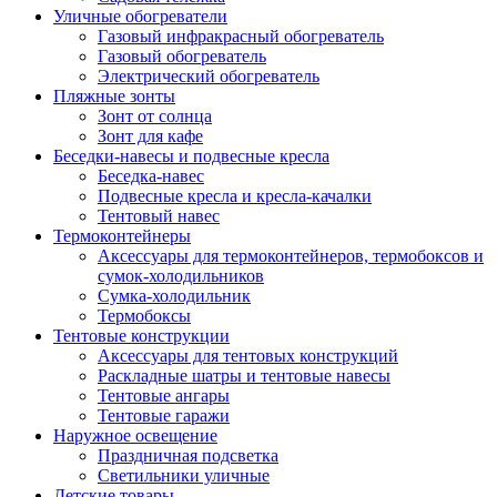
Уличные обогреватели
Газовый инфракрасный обогреватель
Газовый обогреватель
Электрический обогреватель
Пляжные зонты
Зонт от солнца
Зонт для кафе
Беседки-навесы и подвесные кресла
Беседка-навес
Подвесные кресла и кресла-качалки
Тентовый навес
Термоконтейнеры
Аксессуары для термоконтейнеров, термобоксов и
сумок-холодильников
Сумка-холодильник
Термобоксы
Тентовые конструкции
Аксессуары для тентовых конструкций
Раскладные шатры и тентовые навесы
Тентовые ангары
Тентовые гаражи
Наружное освещение
Праздничная подсветка
Светильники уличные
Детские товары