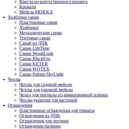
Кресла из искусственного ротанга
Кровати
Мебель MOKKA
Хозблоки сараи
Пластиковые сараи
Хозблоки
Металлические сараи
Тентовые сараи
Сарай из ДПК
Cараи LifeTime
Cараи WoodLook
Сараи BlackFox
Сараи KETER
Сараи WOTEX
Сараи Palram SkyLight
Чехлы
Чехлы для садовой мебели
Чехлы для уличной мебели
Чехол для теплицы из армированной плёнки
Чехлы-укрытия для растений
Ограждения
Пластиковые ограждения для террасы
Ограждения из ДПК
Ограждения для лестниц
Ограждение балкона