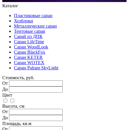
Каталог
Пластиковые сараи
Хозблоки
Металлические сараи
Тентовые сараи
Сарай из ДПК
Cараи LifeTime
Cараи WoodLook
Сараи BlackFox
Сараи KETER
Сараи WOTEX
Сараи Palram SkyLight
Стоимость, руб.
От
До
Цвет
Высота, см
От
До
Площадь, кв.м
От