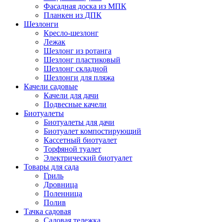
Фасадная доска из МПК
Планкен из ДПК
Шезлонги
Кресло-шезлонг
Лежак
Шезлонг из ротанга
Шезлонг пластиковый
Шезлонг складной
Шезлонги для пляжа
Качели садовые
Качели для дачи
Подвесные качели
Биотуалеты
Биотуалеты для дачи
Биотуалет компостирующий
Кассетный биотуалет
Торфяной туалет
Электрический биотуалет
Товары для сада
Гриль
Дровница
Поленница
Полив
Тачка садовая
Садовая тележка