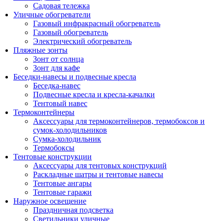
Садовая тележка
Уличные обогреватели
Газовый инфракрасный обогреватель
Газовый обогреватель
Электрический обогреватель
Пляжные зонты
Зонт от солнца
Зонт для кафе
Беседки-навесы и подвесные кресла
Беседка-навес
Подвесные кресла и кресла-качалки
Тентовый навес
Термоконтейнеры
Аксессуары для термоконтейнеров, термобоксов и
сумок-холодильников
Сумка-холодильник
Термобоксы
Тентовые конструкции
Аксессуары для тентовых конструкций
Раскладные шатры и тентовые навесы
Тентовые ангары
Тентовые гаражи
Наружное освещение
Праздничная подсветка
Светильники уличные