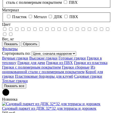
сталь с полимерным покрытием
ПВХ
Материал
Пластик
Металл
ДПК
ПВХ
Цвет
Вес, кг
Фильтры
Сортировать по:
Вечные грядки
Высокие грядки
Готовые грядки
Грядки в
теплицу
Грядки для дачи
Грядки из ПВХ
Грядки из пластика
Грядки с полимерным покрытием
Грядки сборные
Из
оцинкованной стали с полимерным покрытием
Короб для
грядки
Пластиковые бордюры для клумб
Садовые грядки
Теплые грядки
Показать все
Новинка
Садовый паркет из ДПК 32*32 для террасы и дорожек
560 руб.