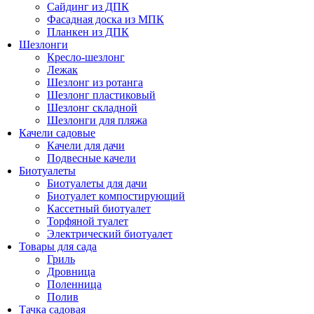
Сайдинг из ДПК
Фасадная доска из МПК
Планкен из ДПК
Шезлонги
Кресло-шезлонг
Лежак
Шезлонг из ротанга
Шезлонг пластиковый
Шезлонг складной
Шезлонги для пляжа
Качели садовые
Качели для дачи
Подвесные качели
Биотуалеты
Биотуалеты для дачи
Биотуалет компостирующий
Кассетный биотуалет
Торфяной туалет
Электрический биотуалет
Товары для сада
Гриль
Дровница
Поленница
Полив
Тачка садовая