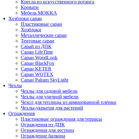
Кресла из искусственного ротанга
Кровати
Мебель MOKKA
Хозблоки сараи
Пластиковые сараи
Хозблоки
Металлические сараи
Тентовые сараи
Сарай из ДПК
Cараи LifeTime
Cараи WoodLook
Сараи BlackFox
Сараи KETER
Сараи WOTEX
Сараи Palram SkyLight
Чехлы
Чехлы для садовой мебели
Чехлы для уличной мебели
Чехол для теплицы из армированной плёнки
Чехлы-укрытия для растений
Ограждения
Пластиковые ограждения для террасы
Ограждения из ДПК
Ограждения для лестниц
Ограждение балкона