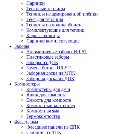
Парники
Тентовые теплицы
Теплицы из армированной плёнки
Тент для теплицы
Теплицы из поликарбоната
Комплектующие для теплиц
Каркас теплицы
Парники комплектующие
Заборы
Алюминиевые заборы HILST
Пластиковые заборы
Заборы из ДПК
Замена бетона HILST
Заборная доска из МПК
Заборная доска из ДПК
Компостеры
Компостеры для дачи
Ящик для компоста
Емкость для компоста
Компостный контейнер
Компостная яма
Термокомпостер
Фасад дома
Фасадные панели из ДПК
Сайдинг из ДПК