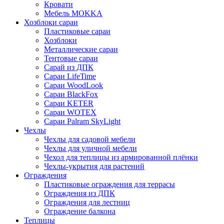
Кровати
Мебель MOKKA
Хозблоки сараи
Пластиковые сараи
Хозблоки
Металлические сараи
Тентовые сараи
Сарай из ДПК
Cараи LifeTime
Cараи WoodLook
Сараи BlackFox
Сараи KETER
Сараи WOTEX
Сараи Palram SkyLight
Чехлы
Чехлы для садовой мебели
Чехлы для уличной мебели
Чехол для теплицы из армированной плёнки
Чехлы-укрытия для растений
Ограждения
Пластиковые ограждения для террасы
Ограждения из ДПК
Ограждения для лестниц
Ограждение балкона
Теплицы