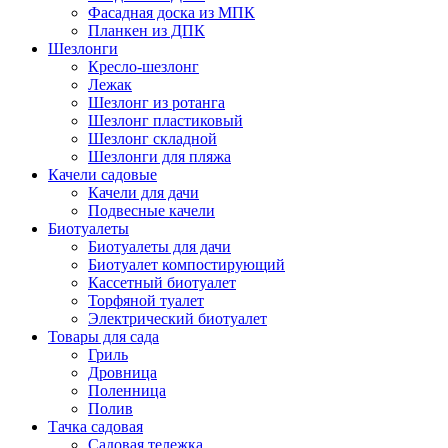
Фасадная доска из МПК
Планкен из ДПК
Шезлонги
Кресло-шезлонг
Лежак
Шезлонг из ротанга
Шезлонг пластиковый
Шезлонг складной
Шезлонги для пляжа
Качели садовые
Качели для дачи
Подвесные качели
Биотуалеты
Биотуалеты для дачи
Биотуалет компостирующий
Кассетный биотуалет
Торфяной туалет
Электрический биотуалет
Товары для сада
Гриль
Дровница
Поленница
Полив
Тачка садовая
Садовая тележка