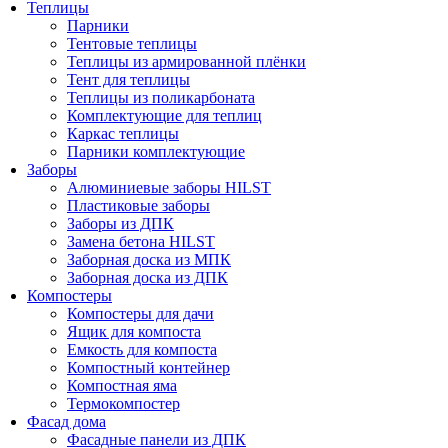
Теплицы
Парники
Тентовые теплицы
Теплицы из армированной плёнки
Тент для теплицы
Теплицы из поликарбоната
Комплектующие для теплиц
Каркас теплицы
Парники комплектующие
Заборы
Алюминиевые заборы HILST
Пластиковые заборы
Заборы из ДПК
Замена бетона HILST
Заборная доска из МПК
Заборная доска из ДПК
Компостеры
Компостеры для дачи
Ящик для компоста
Емкость для компоста
Компостный контейнер
Компостная яма
Термокомпостер
Фасад дома
Фасадные панели из ДПК