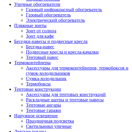
Уличные обогреватели
Газовый инфракрасный обогреватель
Газовый обогреватель
Электрический обогреватель
Пляжные зонты
Зонт от солнца
Зонт для кафе
Беседки-навесы и подвесные кресла
Беседка-навес
Подвесные кресла и кресла-качалки
Тентовый навес
Термоконтейнеры
Аксессуары для термоконтейнеров, термобоксов и
сумок-холодильников
Сумка-холодильник
Термобоксы
Тентовые конструкции
Аксессуары для тентовых конструкций
Раскладные шатры и тентовые навесы
Тентовые ангары
Тентовые гаражи
Наружное освещение
Праздничная подсветка
Светильники уличные
Детские товары