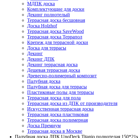
МДПК доска
Комплектующие для доски
Декинг полнотелый
Террасная доска бесшовная
Доска Holzhof
Террасная доска SaveWood
Террасная доска Террапол
Крепеж для террасной доски
Доска для террасы
Декинг
Декинг ДПК
Декинг террасная доска
Дешевая террасная доска
Древесно-полимерный композит
Палубная доска
Палубная доска для террасы
Пластиковые полы для террасы
Террасная доска для пола
Террасная доска из ДПК от производителя
Искусственная террасная доска
Террасная доска пластиковая
Террасная доска полимерная
Доска Премиум
Террасная доска в Москве
Палубная доска ДПК UnoDeck Titanio полнотелая 150*21