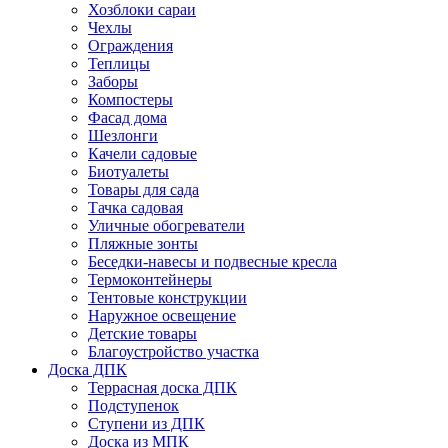
Хозблоки сараи
Чехлы
Ограждения
Теплицы
Заборы
Компостеры
Фасад дома
Шезлонги
Качели садовые
Биотуалеты
Товары для сада
Тачка садовая
Уличные обогреватели
Пляжные зонты
Беседки-навесы и подвесные кресла
Термоконтейнеры
Тентовые конструкции
Наружное освещение
Детские товары
Благоустройство участка
Доска ДПК
Террасная доска ДПК
Подступенок
Ступени из ДПК
Доска из МПК