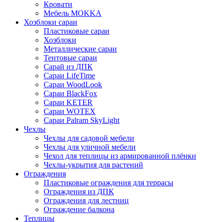
Кровати
Мебель MOKKA
Хозблоки сараи
Пластиковые сараи
Хозблоки
Металлические сараи
Тентовые сараи
Сарай из ДПК
Cараи LifeTime
Cараи WoodLook
Сараи BlackFox
Сараи KETER
Сараи WOTEX
Сараи Palram SkyLight
Чехлы
Чехлы для садовой мебели
Чехлы для уличной мебели
Чехол для теплицы из армированной плёнки
Чехлы-укрытия для растений
Ограждения
Пластиковые ограждения для террасы
Ограждения из ДПК
Ограждения для лестниц
Ограждение балкона
Теплицы