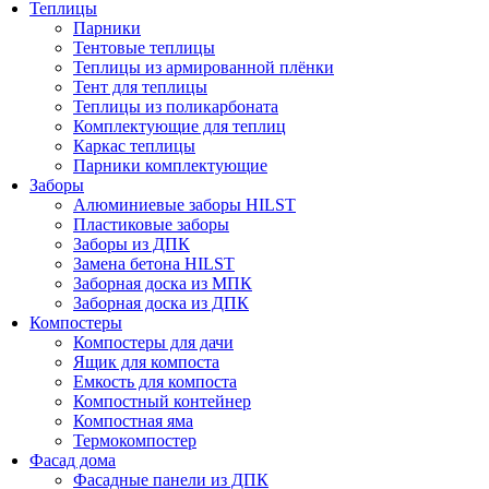
Теплицы
Парники
Тентовые теплицы
Теплицы из армированной плёнки
Тент для теплицы
Теплицы из поликарбоната
Комплектующие для теплиц
Каркас теплицы
Парники комплектующие
Заборы
Алюминиевые заборы HILST
Пластиковые заборы
Заборы из ДПК
Замена бетона HILST
Заборная доска из МПК
Заборная доска из ДПК
Компостеры
Компостеры для дачи
Ящик для компоста
Емкость для компоста
Компостный контейнер
Компостная яма
Термокомпостер
Фасад дома
Фасадные панели из ДПК