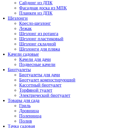
Сайдинг из ДПК
Фасадная доска из МПК
Планкен из ДПК
Шезлонги
Кресло-шезлонг
Лежак
Шезлонг из ротанга
Шезлонг пластиковый
Шезлонг складной
Шезлонги для пляжа
Качели садовые
Качели для дачи
Подвесные качели
Биотуалеты
Биотуалеты для дачи
Биотуалет компостирующий
Кассетный биотуалет
Торфяной туалет
Электрический биотуалет
Товары для сада
Гриль
Дровница
Поленница
Полив
Тачка садовая