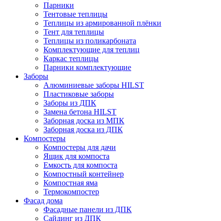
Парники
Тентовые теплицы
Теплицы из армированной плёнки
Тент для теплицы
Теплицы из поликарбоната
Комплектующие для теплиц
Каркас теплицы
Парники комплектующие
Заборы
Алюминиевые заборы HILST
Пластиковые заборы
Заборы из ДПК
Замена бетона HILST
Заборная доска из МПК
Заборная доска из ДПК
Компостеры
Компостеры для дачи
Ящик для компоста
Емкость для компоста
Компостный контейнер
Компостная яма
Термокомпостер
Фасад дома
Фасадные панели из ДПК
Сайдинг из ДПК