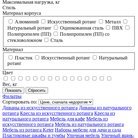
Максимальная нагрузка, кг
Стиль
Материал корпуса
Алюминий
Искусственный ротанг
Металл
Натуральный ротанг
Оцинкованная сталь
ПВХ
Полипропилен (ПП)
Полипропилен (ПП) со
стекловолокном
Сталь
Материал
Пластик
Искусственный ротанг
Натуральный
ротанг
Цвет
Вес, кг
Фильтры
Сортировать по:
Диваны из искусственного ротанга
Диваны из натурального
ротанга
Кресла из искусственного ротанга
Кресла из
натурального ротанга
Мебель для кафе
Мебель из
искусственного ротанга
Мебель из натурального ротанга
Мебель из ротанга Keter
Наборы мебели для дачи и сада
Пластиковые шкафы и тумбы
Уличная мебель
Уличный ящик-