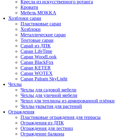
Кресла из искусственного ротанга
Кровати
Мебель MOKKA
Хозблоки сараи
Пластиковые сараи
Хозблоки
Металлические сараи
Тентовые сараи
Сарай из ДПК
Cараи LifeTime
Cараи WoodLook
Сараи BlackFox
Сараи KETER
Сараи WOTEX
Сараи Palram SkyLight
Чехлы
Чехлы для садовой мебели
Чехлы для уличной мебели
Чехол для теплицы из армированной плёнки
Чехлы-укрытия для растений
Ограждения
Пластиковые ограждения для террасы
Ограждения из ДПК
Ограждения для лестниц
Ограждение балкона