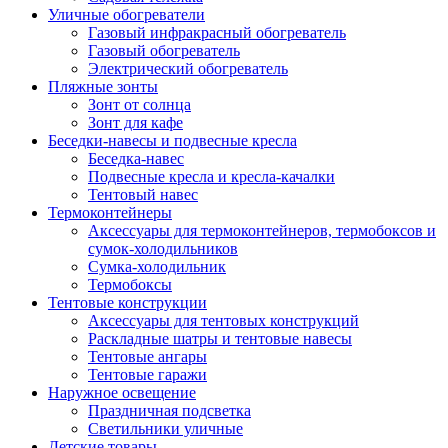
Уличные обогреватели
Газовый инфракрасный обогреватель
Газовый обогреватель
Электрический обогреватель
Пляжные зонты
Зонт от солнца
Зонт для кафе
Беседки-навесы и подвесные кресла
Беседка-навес
Подвесные кресла и кресла-качалки
Тентовый навес
Термоконтейнеры
Аксессуары для термоконтейнеров, термобоксов и
сумок-холодильников
Сумка-холодильник
Термобоксы
Тентовые конструкции
Аксессуары для тентовых конструкций
Раскладные шатры и тентовые навесы
Тентовые ангары
Тентовые гаражи
Наружное освещение
Праздничная подсветка
Светильники уличные
Детские товары