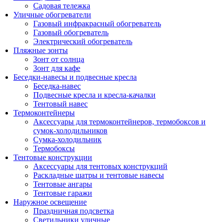
Садовая тележка
Уличные обогреватели
Газовый инфракрасный обогреватель
Газовый обогреватель
Электрический обогреватель
Пляжные зонты
Зонт от солнца
Зонт для кафе
Беседки-навесы и подвесные кресла
Беседка-навес
Подвесные кресла и кресла-качалки
Тентовый навес
Термоконтейнеры
Аксессуары для термоконтейнеров, термобоксов и
сумок-холодильников
Сумка-холодильник
Термобоксы
Тентовые конструкции
Аксессуары для тентовых конструкций
Раскладные шатры и тентовые навесы
Тентовые ангары
Тентовые гаражи
Наружное освещение
Праздничная подсветка
Светильники уличные