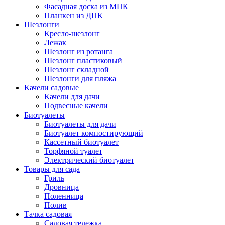
Фасадная доска из МПК
Планкен из ДПК
Шезлонги
Кресло-шезлонг
Лежак
Шезлонг из ротанга
Шезлонг пластиковый
Шезлонг складной
Шезлонги для пляжа
Качели садовые
Качели для дачи
Подвесные качели
Биотуалеты
Биотуалеты для дачи
Биотуалет компостирующий
Кассетный биотуалет
Торфяной туалет
Электрический биотуалет
Товары для сада
Гриль
Дровница
Поленница
Полив
Тачка садовая
Садовая тележка