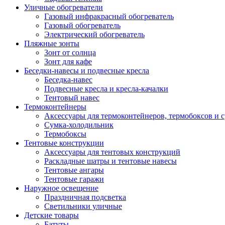
Уличные обогреватели
Газовый инфракрасный обогреватель
Газовый обогреватель
Электрический обогреватель
Пляжные зонты
Зонт от солнца
Зонт для кафе
Беседки-навесы и подвесные кресла
Беседка-навес
Подвесные кресла и кресла-качалки
Тентовый навес
Термоконтейнеры
Аксессуары для термоконтейнеров, термобоксов и 
Сумка-холодильник
Термобоксы
Тентовые конструкции
Аксессуары для тентовых конструкций
Раскладные шатры и тентовые навесы
Тентовые ангары
Тентовые гаражи
Наружное освещение
Праздничная подсветка
Светильники уличные
Детские товары
Батуты