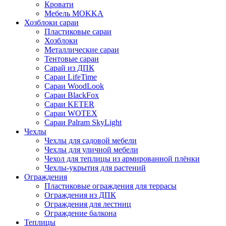
Кровати
Мебель MOKKA
Хозблоки сараи
Пластиковые сараи
Хозблоки
Металлические сараи
Тентовые сараи
Сарай из ДПК
Cараи LifeTime
Cараи WoodLook
Сараи BlackFox
Сараи KETER
Сараи WOTEX
Сараи Palram SkyLight
Чехлы
Чехлы для садовой мебели
Чехлы для уличной мебели
Чехол для теплицы из армированной плёнки
Чехлы-укрытия для растений
Ограждения
Пластиковые ограждения для террасы
Ограждения из ДПК
Ограждения для лестниц
Ограждение балкона
Теплицы