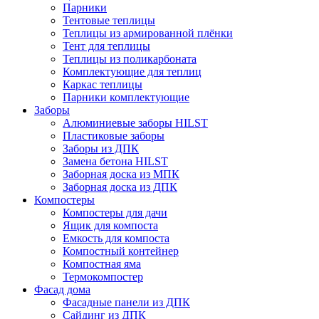
Парники
Тентовые теплицы
Теплицы из армированной плёнки
Тент для теплицы
Теплицы из поликарбоната
Комплектующие для теплиц
Каркас теплицы
Парники комплектующие
Заборы
Алюминиевые заборы HILST
Пластиковые заборы
Заборы из ДПК
Замена бетона HILST
Заборная доска из МПК
Заборная доска из ДПК
Компостеры
Компостеры для дачи
Ящик для компоста
Емкость для компоста
Компостный контейнер
Компостная яма
Термокомпостер
Фасад дома
Фасадные панели из ДПК
Сайдинг из ДПК