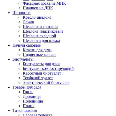
Фасадная доска из МПК
Планкен из ДПК
Шезлонги
Кресло-шезлонг
Лежак
Шезлонг из ротанга
Шезлонг пластиковый
Шезлонг складной
Шезлонги для пляжа
Качели садовые
Качели для дачи
Подвесные качели
Биотуалеты
Биотуалеты для дачи
Биотуалет компостирующий
Кассетный биотуалет
Торфяной туалет
Электрический биотуалет
Товары для сада
Гриль
Дровница
Поленница
Полив
Тачка садовая
Садовая тележка