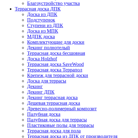
Благоустройство участка
Террасная доска ДПК
Доска из ДПК
Подступенок
Ступени из ДПК
Доска из МПК
МДПК доска
Комплектующие для доски
Декинг полнотелый
Террасная доска бесшовная
Доска Holzhof
Террасная доска SaveWood
Террасная доска Террапол
Крепеж для террасной доски
Доска для террасы
Декинг
Декинг ДПК
Декинг террасная доска
Дешевая террасная доска
Древесно-полимерный композит
Палубная доска
Палубная доска для террасы
Пластиковые полы для террасы
Террасная доска для пола
Террасная доска из ДПК от производителя