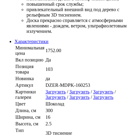
повышенный срок службы;
привлекательный внешний вид под дерево c
рельефным 3D тиснением.
Доска прекрасно справляется с атмосферными
явлениями - дождем, ветром, ультрафиолетовым
излучением.
Характеристики
Минимальная
1752.00
цена
Вкл позицию
Да
Позиция
103
товара
Новинка
да
Артикул
DZER-MDPK-160253
Картинки
Загрузить
/
Загрузить
/
Загрузить
/
галереи
Загрузить
/
Загрузить
/
Загрузить
Цвет
Шоколад
Длина, см
300
Ширина, см
16
Высота, см
2.5
Тип
3D тиснение