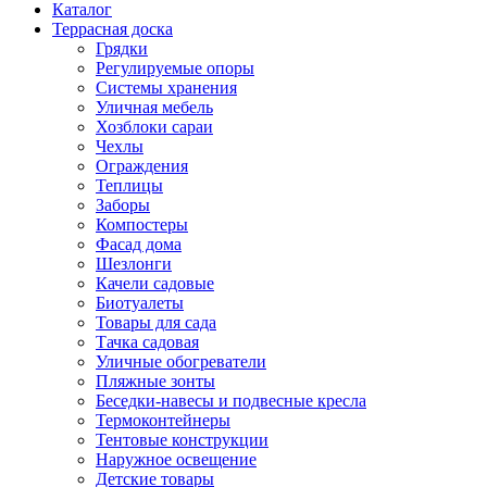
Каталог
Террасная доска
Грядки
Регулируемые опоры
Системы хранения
Уличная мебель
Хозблоки сараи
Чехлы
Ограждения
Теплицы
Заборы
Компостеры
Фасад дома
Шезлонги
Качели садовые
Биотуалеты
Товары для сада
Тачка садовая
Уличные обогреватели
Пляжные зонты
Беседки-навесы и подвесные кресла
Термоконтейнеры
Тентовые конструкции
Наружное освещение
Детские товары