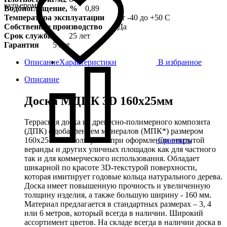
курьером
Водопоглощение, %
0,89
Температура эксплуатации
от -40 до +50 С
Собственное производство
Да
Срок службы
25 лет
Гарантия
5 лет
Описание
Характеристики
В избранное
Описание
Доска МДПК 3D 160x25мм
Террасная доска из древесно-полимерного композита
(ДПК) с добавлением минералов (МПК*) размером
Сравнить
160х25 мм используется при оформлении открытой
веранды и других уличных площадок как для частного
так и для коммерческого использования. Обладает
шикарной по красоте 3D-текстурой поверхности,
которая имитирует годовые кольца натурального дерева.
Доска имеет повышенную прочность и увеличенную
толщину изделия, а также большую ширину - 160 мм.
Материал предлагается в стандартных размерах – 3, 4
или 6 метров, который всегда в наличии. Широкий
ассортимент цветов. На складе всегда в наличии доска в