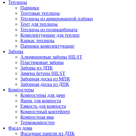
Теплицы
Парники
Тентовые теплицы
Теплицы из армированной плёнки
Тент для теплицы
Теплицы из поликарбоната
Комплектующие для теплиц
Каркас теплицы
Парники комплектующие
Заборы
Алюминиевые заборы HILST
Пластиковые заборы
Заборы из ДПК
Замена бетона HILST
Заборная доска из МПК
Заборная доска из ДПК
Компостеры
Компостеры для дачи
Ящик для компоста
Емкость для компоста
Компостный контейнер
Компостная яма
Термокомпостер
Фасад дома
Фасадные панели из ДПК