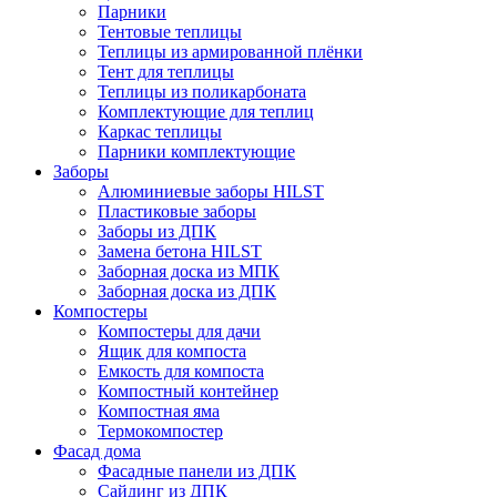
Парники
Тентовые теплицы
Теплицы из армированной плёнки
Тент для теплицы
Теплицы из поликарбоната
Комплектующие для теплиц
Каркас теплицы
Парники комплектующие
Заборы
Алюминиевые заборы HILST
Пластиковые заборы
Заборы из ДПК
Замена бетона HILST
Заборная доска из МПК
Заборная доска из ДПК
Компостеры
Компостеры для дачи
Ящик для компоста
Емкость для компоста
Компостный контейнер
Компостная яма
Термокомпостер
Фасад дома
Фасадные панели из ДПК
Сайдинг из ДПК