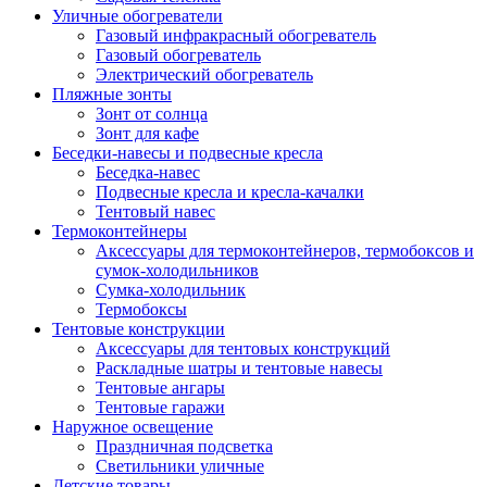
Уличные обогреватели
Газовый инфракрасный обогреватель
Газовый обогреватель
Электрический обогреватель
Пляжные зонты
Зонт от солнца
Зонт для кафе
Беседки-навесы и подвесные кресла
Беседка-навес
Подвесные кресла и кресла-качалки
Тентовый навес
Термоконтейнеры
Аксессуары для термоконтейнеров, термобоксов и
сумок-холодильников
Сумка-холодильник
Термобоксы
Тентовые конструкции
Аксессуары для тентовых конструкций
Раскладные шатры и тентовые навесы
Тентовые ангары
Тентовые гаражи
Наружное освещение
Праздничная подсветка
Светильники уличные
Детские товары