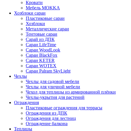
Кровати
Мебель MOKKA
Хозблоки сараи
Пластиковые сараи
Хозблоки
Металлические сараи
Тентовые сараи
Сарай из ДПК
Cараи LifeTime
Cараи WoodLook
Сараи BlackFox
Сараи KETER
Сараи WOTEX
Сараи Palram SkyLight
Чехлы
Чехлы для садовой мебели
Чехлы для уличной мебели
Чехол для теплицы из армированной плёнки
Чехлы-укрытия для растений
Ограждения
Пластиковые ограждения для террасы
Ограждения из ДПК
Ограждения для лестниц
Ограждение балкона
Теплицы