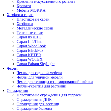
Кресла из искусственного ротанга
Кровати
Мебель MOKKA
Хозблоки сараи
Пластиковые сараи
Хозблоки
Металлические сараи
Тентовые сараи
Сарай из ДПК
Cараи LifeTime
Cараи WoodLook
Сараи BlackFox
Сараи KETER
Сараи WOTEX
Сараи Palram SkyLight
Чехлы
Чехлы для садовой мебели
Чехлы для уличной мебели
Чехол для теплицы из армированной плёнки
Чехлы-укрытия для растений
Ограждения
Пластиковые ограждения для террасы
Ограждения из ДПК
Ограждения для лестниц
Ограждение балкона