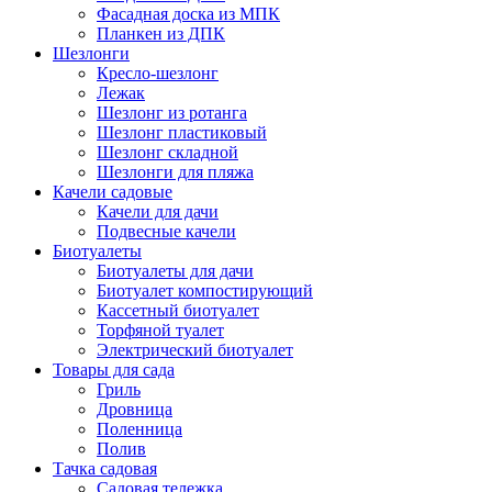
Фасадная доска из МПК
Планкен из ДПК
Шезлонги
Кресло-шезлонг
Лежак
Шезлонг из ротанга
Шезлонг пластиковый
Шезлонг складной
Шезлонги для пляжа
Качели садовые
Качели для дачи
Подвесные качели
Биотуалеты
Биотуалеты для дачи
Биотуалет компостирующий
Кассетный биотуалет
Торфяной туалет
Электрический биотуалет
Товары для сада
Гриль
Дровница
Поленница
Полив
Тачка садовая
Садовая тележка