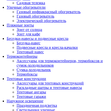
Садовая тележка
Уличные обогреватели
Газовый инфракрасный обогреватель
Газовый обогреватель
Электрический обогреватель
Пляжные зонты
Зонт от солнца
Зонт для кафе
Беседки-навесы и подвесные кресла
Беседка-навес
Подвесные кресла и кресла-качалки
Тентовый навес
Термоконтейнеры
Аксессуары для термоконтейнеров, термобоксов и
сумок-холодильников
Сумка-холодильник
Термобоксы
Тентовые конструкции
Аксессуары для тентовых конструкций
Раскладные шатры и тентовые навесы
Тентовые ангары
Тентовые гаражи
Наружное освещение
Праздничная подсветка
Светильники уличные