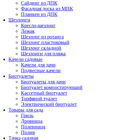
Сайдинг из ДПК
Фасадная доска из МПК
Планкен из ДПК
Шезлонги
Кресло-шезлонг
Лежак
Шезлонг из ротанга
Шезлонг пластиковый
Шезлонг складной
Шезлонги для пляжа
Качели садовые
Качели для дачи
Подвесные качели
Биотуалеты
Биотуалеты для дачи
Биотуалет компостирующий
Кассетный биотуалет
Торфяной туалет
Электрический биотуалет
Товары для сада
Гриль
Дровница
Поленница
Полив
Тачка садовая