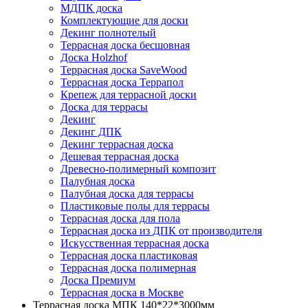
МДПК доска
Комплектующие для доски
Декинг полнотелый
Террасная доска бесшовная
Доска Holzhof
Террасная доска SaveWood
Террасная доска Террапол
Крепеж для террасной доски
Доска для террасы
Декинг
Декинг ДПК
Декинг террасная доска
Дешевая террасная доска
Древесно-полимерный композит
Палубная доска
Палубная доска для террасы
Пластиковые полы для террасы
Террасная доска для пола
Террасная доска из ДПК от производителя
Искусственная террасная доска
Террасная доска пластиковая
Террасная доска полимерная
Доска Премиум
Террасная доска в Москве
Террасная доска МПК 140*22*3000мм