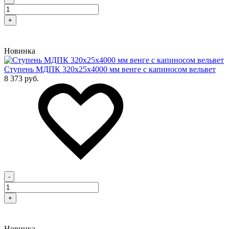
+
Новинка
Cтупень МДПК 320х25х4000 мм венге с капиносом вельвет
8 373 руб.
-
+
Новинка