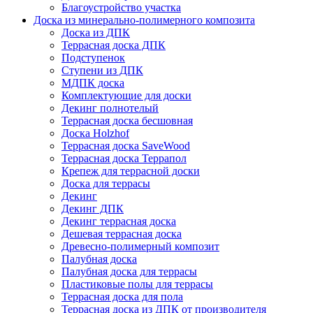
Благоустройство участка
Доска из минерально-полимерного композита
Доска из ДПК
Террасная доска ДПК
Подступенок
Ступени из ДПК
МДПК доска
Комплектующие для доски
Декинг полнотелый
Террасная доска бесшовная
Доска Holzhof
Террасная доска SaveWood
Террасная доска Террапол
Крепеж для террасной доски
Доска для террасы
Декинг
Декинг ДПК
Декинг террасная доска
Дешевая террасная доска
Древесно-полимерный композит
Палубная доска
Палубная доска для террасы
Пластиковые полы для террасы
Террасная доска для пола
Террасная доска из ДПК от производителя