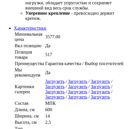
нагрузки, обладает упругостью и сохраняет
внешний вид весь срок службы.
Уверенное крепление
- превосходно держит
крепеж.
Характеристики
Минимальная
3577.00
цена
Вкл позицию
Да
Позиция
517
товара
Преимущества
Гарантия качества / Выбор посетителей
Мы
Да
рекомендуем
Загрузить
/
Загрузить
/
Загрузить
/
Картинки
Загрузить
/
Загрузить
/
Загрузить
/
галереи
Загрузить
/
Загрузить
/
Загрузить
/
Загрузить
/
Загрузить
/
Загрузить
Состав
МПК
Длина, см
600
Ширина, см
14
Высота, см
2,5
Тип