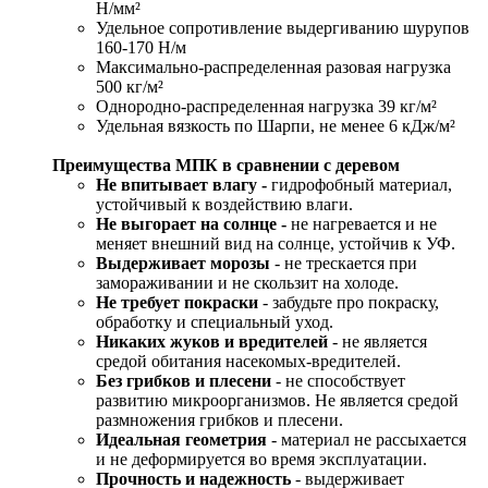
Н/мм²
Удельное сопротивление выдергиванию шурупов
160-170 Н/м
Максимально-распределенная разовая нагрузка
500 кг/м²
Однородно-распределенная нагрузка 39 кг/м²
Удельная вязкость по Шарпи, не менее 6 кДж/м²
Преимущества МПК в сравнении с деревом
Не впитывает влагу -
гидрофобный материал,
устойчивый к воздействию влаги.
Не выгорает на солнце -
не нагревается и не
меняет внешний вид на солнце, устойчив к УФ.
Выдерживает морозы
- не трескается при
замораживании и не скользит на холоде.
Не требует покраски
- забудьте про покраску,
обработку и специальный уход.
Никаких жуков и вредителей
- не является
средой обитания насекомых-вредителей.
Без грибков и плесени
- не способствует
развитию микроорганизмов. Не является средой
размножения грибков и плесени.
Идеальная геометрия
- материал не рассыхается
и не деформируется во время эксплуатации.
Прочность и надежность
- выдерживает