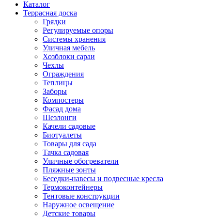
Каталог
Террасная доска
Грядки
Регулируемые опоры
Системы хранения
Уличная мебель
Хозблоки сараи
Чехлы
Ограждения
Теплицы
Заборы
Компостеры
Фасад дома
Шезлонги
Качели садовые
Биотуалеты
Товары для сада
Тачка садовая
Уличные обогреватели
Пляжные зонты
Беседки-навесы и подвесные кресла
Термоконтейнеры
Тентовые конструкции
Наружное освещение
Детские товары