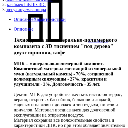
2.
кляймер hilst fix 3D
3.
регулируемая опора
Описание
Характеристики
Описание
Техно-доска из минерально-полимерного
Сравнить
композита с 3D тиснением "под дерево"
двухсторонняя, кофе
МПК – минерально-полимерный композит.
Композитный материал состоящий из минеральной
муки (натуральный камень) - 70%, соединенной
полимерным связующим - 27%, красители и
улучшители - 3%. Долговечность - 35 лет.
Декинг МПК для устройства жестких настилов террас,
веранд, открытых бассейнов, балконов и лоджий,
садовых и парковых дорожек и зон отдыха, пирсов и
причалов. Материал предназначен для долговечной
эксплуатации на открытом воздухе.
Материал сохранил все положительные свойства и
характеристики ДПК, но при этом обладает значительно