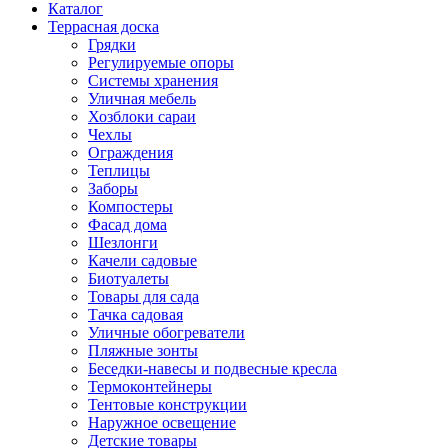
Каталог
Террасная доска
Грядки
Регулируемые опоры
Системы хранения
Уличная мебель
Хозблоки сараи
Чехлы
Ограждения
Теплицы
Заборы
Компостеры
Фасад дома
Шезлонги
Качели садовые
Биотуалеты
Товары для сада
Тачка садовая
Уличные обогреватели
Пляжные зонты
Беседки-навесы и подвесные кресла
Термоконтейнеры
Тентовые конструкции
Наружное освещение
Детские товары