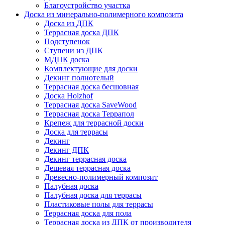
Благоустройство участка
Доска из минерально-полимерного композита
Доска из ДПК
Террасная доска ДПК
Подступенок
Ступени из ДПК
МДПК доска
Комплектующие для доски
Декинг полнотелый
Террасная доска бесшовная
Доска Holzhof
Террасная доска SaveWood
Террасная доска Террапол
Крепеж для террасной доски
Доска для террасы
Декинг
Декинг ДПК
Декинг террасная доска
Дешевая террасная доска
Древесно-полимерный композит
Палубная доска
Палубная доска для террасы
Пластиковые полы для террасы
Террасная доска для пола
Террасная доска из ДПК от производителя