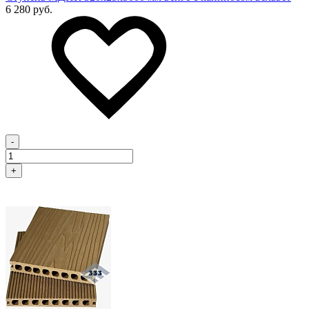
6 280 руб.
-
+