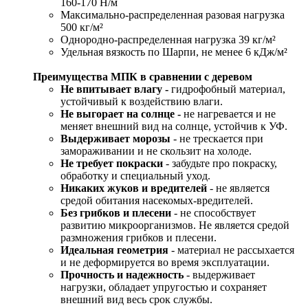
160-170 Н/м
Максимально-распределенная разовая нагрузка
500 кг/м²
Однородно-распределенная нагрузка 39 кг/м²
Удельная вязкость по Шарпи, не менее 6 кДж/м²
Преимущества МПК в сравнении с деревом
Не впитывает влагу -
гидрофобный материал,
устойчивый к воздействию влаги.
Не выгорает на солнце -
не нагревается и не
меняет внешний вид на солнце, устойчив к УФ.
Выдерживает морозы
- не трескается при
замораживании и не скользит на холоде.
Не требует покраски
- забудьте про покраску,
обработку и специальный уход.
Никаких жуков и вредителей
- не является
средой обитания насекомых-вредителей.
Без грибков и плесени
- не способствует
развитию микроорганизмов. Не является средой
размножения грибков и плесени.
Идеальная геометрия
- материал не рассыхается
и не деформируется во время эксплуатации.
Прочность и надежность
- выдерживает
нагрузки, обладает упругостью и сохраняет
внешний вид весь срок службы.