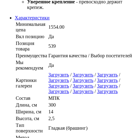
Уверенное крепление
- превосходно держит
крепеж.
Характеристики
Минимальная
1554.00
цена
Вкл позицию
Да
Позиция
539
товара
Преимущества
Гарантия качества / Выбор посетителей
Мы
Да
рекомендуем
Загрузить
/
Загрузить
/
Загрузить
/
Картинки
Загрузить
/
Загрузить
/
Загрузить
/
галереи
Загрузить
/
Загрузить
/
Загрузить
/
Загрузить
/
Загрузить
/
Загрузить
Состав
МПК
Длина, см
300
Ширина, см
14
Высота, см
2,5
Тип
Гладкая (брашинг)
поверхности
Метод