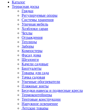
Каталог
Террасная доска
Грядки
Регулируемые опоры
Системы хранения
Уличная мебель
Хозблоки сараи
Чехлы
Ограждения
Теплицы
Заборы
Компостеры
Фасад дома
Шезлонги
Качели садовые
Биотуалеты
Товары для сада
Тачка садовая
Уличные обогреватели
Пляжные зонты
Беседки-навесы и подвесные кресла
Термоконтейнеры
Тентовые конструкции
Наружное освещение
Детские товары