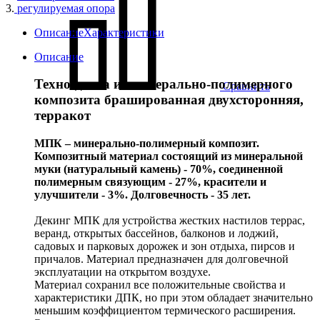
3.
регулируемая опора
Описание
Характеристики
Описание
Техно-доска из минерально-полимерного
Сравнить
композита брашированная двухсторонняя,
терракот
МПК – минерально-полимерный композит.
Композитный материал состоящий из минеральной
муки (натуральный камень) - 70%, соединенной
полимерным связующим - 27%, красители и
улучшители - 3%. Долговечность - 35 лет.
Декинг МПК для устройства жестких настилов террас,
веранд, открытых бассейнов, балконов и лоджий,
садовых и парковых дорожек и зон отдыха, пирсов и
причалов. Материал предназначен для долговечной
эксплуатации на открытом воздухе.
Материал сохранил все положительные свойства и
характеристики ДПК, но при этом обладает значительно
меньшим коэффициентом термического расширения.