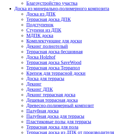
Благоустройство участка
Доска из минерально-полимерного композита
Доска из ДПК
Террасная доска ДПК
Подступенок
Ступени из ДПК
МДПК доска
Комплектующие для доски
Декинг полнотелый
Террасная доска бесшовная
Доска Holzhof
Террасная доска SaveWood
Террасная доска Террапол
Крепеж для террасной доски
Доска для террасы
Декинг
Декинг ДПК
Декинг террасная доска
Дешевая террасная доска
Древесно-полимерный композит
Палубная доска
Палубная доска для террасы
Пластиковые полы для террасы
Террасная доска для пола
Террасная доска из ДПК от производителя