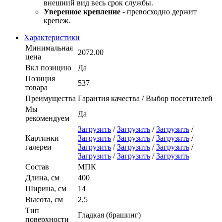
внешний вид весь срок службы.
Уверенное крепление
- превосходно держит
крепеж.
Характеристики
Минимальная
2072.00
цена
Вкл позицию
Да
Позиция
537
товара
Преимущества
Гарантия качества / Выбор посетителей
Мы
Да
рекомендуем
Загрузить
/
Загрузить
/
Загрузить
/
Картинки
Загрузить
/
Загрузить
/
Загрузить
/
галереи
Загрузить
/
Загрузить
/
Загрузить
/
Загрузить
/
Загрузить
/
Загрузить
Состав
МПК
Длина, см
400
Ширина, см
14
Высота, см
2,5
Тип
Гладкая (брашинг)
поверхности