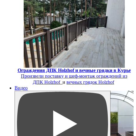
Ограждения ДПК Holzhof и вечные грядки в Курье
Произвели поставку и шеф-монтаж
ограждений из
ДПК Holzhof
и
вечных грядок Holzhof
Видео