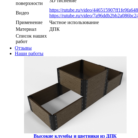
3D тиснение
поверхности
https://rutube.ru/video/446515907ff1fe9fa64
Видео
https://rutube.ru/video/7a96ddb2bb2a086bc
Применение
Частное использование
Материал
ДПК
Список наших
работ
Отзывы
Наши работы
Высокие клумбы и цветники из ДПК