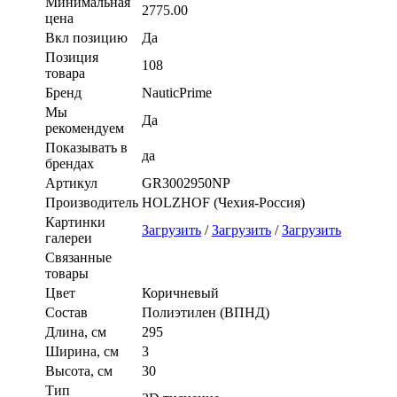
Минимальная
2775.00
цена
Вкл позицию
Да
Позиция
108
товара
Бренд
NauticPrime
Мы
Да
рекомендуем
Показывать в
да
брендах
Артикул
GR3002950NP
Производитель
HOLZHOF (Чехия-Россия)
Картинки
Загрузить
/
Загрузить
/
Загрузить
галереи
Связанные
товары
Цвет
Коричневый
Состав
Полиэтилен (ВПНД)
Длина, см
295
Ширина, см
3
Высота, см
30
Тип