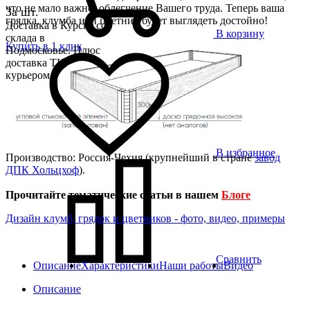
что не мало важно, облегчение Вашего труда. Теперь ваша
За шт.
грядка, клумба или цветник будет выглядеть достойно!
Доставка в Курске со
В корзину
склада в
Купить в 1 клик
Подмосковье. Плюс
доставка ТК,
курьером
В избранное
Производство: Россия-Чехия (крупнейший в стране
завод
ДПК Хольцхоф
).
Прочитайте тематические статьи в нашем
Блоге
Дизайн клумб, грядок и цветников - фото, видео, примеры
Сравнить
Описание
Характеристики
Наши работы
Видео
Описание