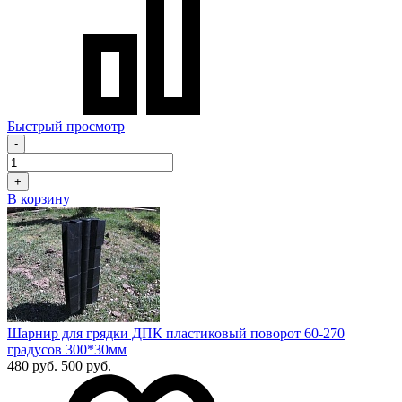
Быстрый просмотр
-
+
В корзину
Шарнир для грядки ДПК пластиковый поворот 60-270
градусов 300*30мм
480 руб.
500 руб.