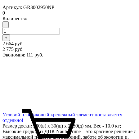
Артикул: GR3002950NP
0
Количество
-
+
2 664 руб.
2 775 руб.
Экономия:
111 руб.
Угловой пластиковый крепежный элемент
поставляется
отдельно!
Размер доски: 300(в) х 30(ш) х 2950(д) мм. Вес - 10,0 кг;
Высокие грядки из ДПК NauticPrime – это красивое решение с
максимальной пользой для растений, заботе об экологии и,