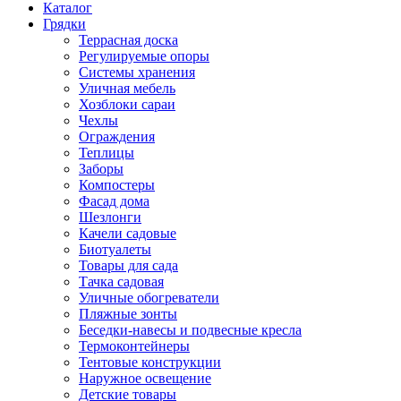
Каталог
Грядки
Террасная доска
Регулируемые опоры
Системы хранения
Уличная мебель
Хозблоки сараи
Чехлы
Ограждения
Теплицы
Заборы
Компостеры
Фасад дома
Шезлонги
Качели садовые
Биотуалеты
Товары для сада
Тачка садовая
Уличные обогреватели
Пляжные зонты
Беседки-навесы и подвесные кресла
Термоконтейнеры
Тентовые конструкции
Наружное освещение
Детские товары