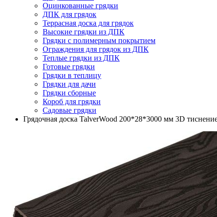
Оцинкованные грядки
ДПК для грядок
Террасная доска для грядок
Высокие грядки из ДПК
Грядки с полимерным покрытием
Ограждения для грядок из ДПК
Теплые грядки из ДПК
Готовые грядки
Грядки в теплицу
Грядки для дачи
Грядки сборные
Короб для грядки
Садовые грядки
Грядочная доска TalverWood 200*28*3000 мм 3D тиснени