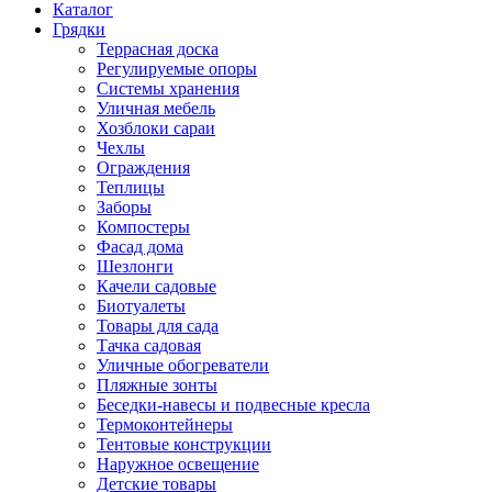
Каталог
Грядки
Террасная доска
Регулируемые опоры
Системы хранения
Уличная мебель
Хозблоки сараи
Чехлы
Ограждения
Теплицы
Заборы
Компостеры
Фасад дома
Шезлонги
Качели садовые
Биотуалеты
Товары для сада
Тачка садовая
Уличные обогреватели
Пляжные зонты
Беседки-навесы и подвесные кресла
Термоконтейнеры
Тентовые конструкции
Наружное освещение
Детские товары