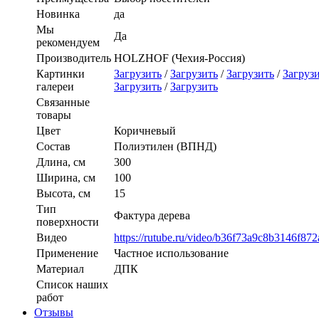
Новинка
да
Мы
Да
рекомендуем
Производитель
HOLZHOF (Чехия-Россия)
Картинки
Загрузить
/
Загрузить
/
Загрузить
/
Загруз
галереи
Загрузить
/
Загрузить
Связанные
товары
Цвет
Коричневый
Состав
Полиэтилен (ВПНД)
Длина, см
300
Ширина, см
100
Высота, см
15
Тип
Фактура дерева
поверхности
Видео
https://rutube.ru/video/b36f73a9c8b3146f8
Применение
Частное использование
Материал
ДПК
Список наших
работ
Отзывы