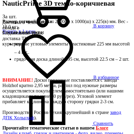
NauticPrime 3D темно-коричневая
За шт.
Размер готовой грядки:
2000(д) х 1000(ш) х 225(в) мм. Вес -
Доставка в Чехове со
В корзину
18,0 кг;
склада в
Купить в 1 клик
Состав комплекта:
Подмосковье. Плюс
доставка ТК,
черные угловые элементы пластиковые 225 мм высотой
курьером
– 4 шт..
грядочная доска длиной 295 см, высотой 22.5 см – 2 шт.
В избранное
ВНИМАНИЕ!
Доски грядочные поставляются с завода
Holzhof кратно 2,95 метра, распил под нужные размеры
осуществляется покупателем самостоятельно (или нашими
кладовщиками по цене 40 руб./рез). Угловой элемент
прибавляет к длине на каждую сторону грядки 2-3 см.
Производство: Россия-Чехия (крупнейший в стране
завод
ДПК Хольцхоф
).
Сравнить
Прочитайте тематические статьи в нашем
Блоге
Дизайн клумб, грядок и цветников - фото, видео, примеры