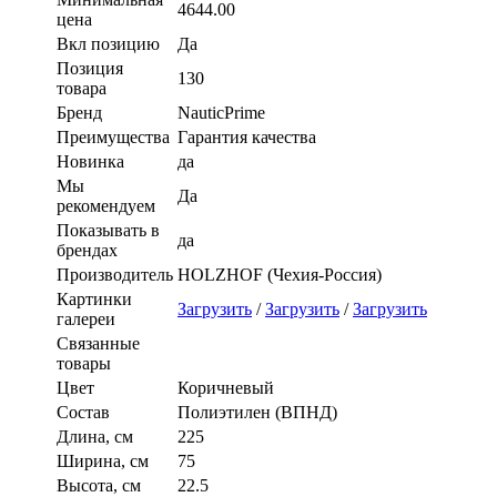
4644.00
цена
Вкл позицию
Да
Позиция
130
товара
Бренд
NauticPrime
Преимущества
Гарантия качества
Новинка
да
Мы
Да
рекомендуем
Показывать в
да
брендах
Производитель
HOLZHOF (Чехия-Россия)
Картинки
Загрузить
/
Загрузить
/
Загрузить
галереи
Связанные
товары
Цвет
Коричневый
Состав
Полиэтилен (ВПНД)
Длина, см
225
Ширина, см
75
Высота, см
22.5