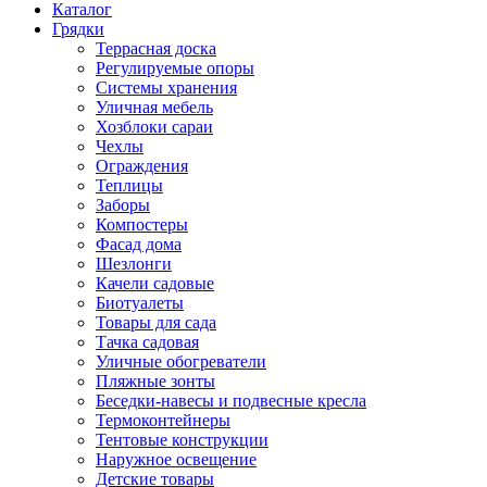
Каталог
Грядки
Террасная доска
Регулируемые опоры
Системы хранения
Уличная мебель
Хозблоки сараи
Чехлы
Ограждения
Теплицы
Заборы
Компостеры
Фасад дома
Шезлонги
Качели садовые
Биотуалеты
Товары для сада
Тачка садовая
Уличные обогреватели
Пляжные зонты
Беседки-навесы и подвесные кресла
Термоконтейнеры
Тентовые конструкции
Наружное освещение
Детские товары