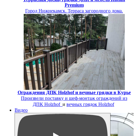
Premium
Город Нижнекамск. Терраса загородного дома.
Ограждения ДПК Holzhof и вечные грядки в Курье
Произвели поставку и шеф-монтаж
ограждений из
ДПК Holzhof
и
вечных грядок Holzhof
Видео