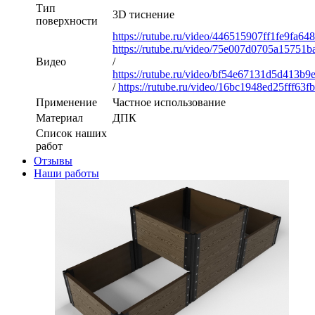
Тип
3D тиснение
поверхности
https://rutube.ru/video/446515907ff1fe9fa64
https://rutube.ru/video/75e007d0705a15751
Видео
/
https://rutube.ru/video/bf54e67131d5d413b
/
https://rutube.ru/video/16bc1948ed25fff63
Применение
Частное использование
Материал
ДПК
Список наших
работ
Отзывы
Наши работы