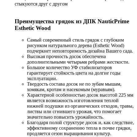
стыкуются друг с другом
Преимущества грядок из ДПК NauticPrime
Esthetic Wood
Самый современный стиль грядок с глубоким
рисунком натурального дерева (Esthetic Wood)
подчеркнет неповторимость дизайна Вашего сада.
Высокая прочность досок обеспечена
дополнительными четырьмя ребрами жесткости.
Большое количество УФ стабилизаторов
гарантирует стойкость цвета на долгие годы
эксплуатации.
Твердость состава досок не по зубам мышам,
хомякам, кротам и насекомым (муравьям).
Характерной особенностью досок высотой 225 мм
является возможность изготовления теплой
нижней подушки из органических отходов, травы,
листвы или сгнившего урожая, что помогает
значительно повысить урожайность.
Благодаря полой структуре досок и, как следствие,
эффективному сохранению тепла в почве грядки,
продляется сезон выращивания культур.