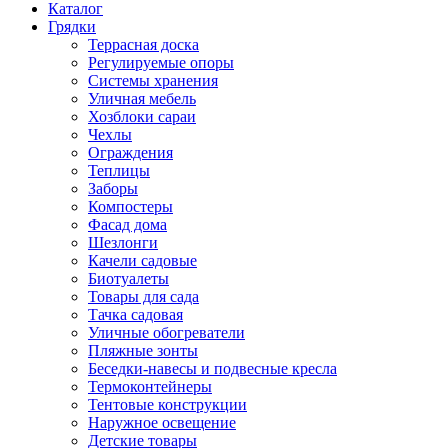
Каталог
Грядки
Террасная доска
Регулируемые опоры
Системы хранения
Уличная мебель
Хозблоки сараи
Чехлы
Ограждения
Теплицы
Заборы
Компостеры
Фасад дома
Шезлонги
Качели садовые
Биотуалеты
Товары для сада
Тачка садовая
Уличные обогреватели
Пляжные зонты
Беседки-навесы и подвесные кресла
Термоконтейнеры
Тентовые конструкции
Наружное освещение
Детские товары