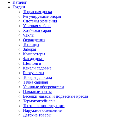
Каталог
Грядки
Террасная доска
Регулируемые опоры
Системы хранения
Уличная мебель
Хозблоки сараи
Чехлы
Ограждения
Теплицы
Заборы
Компостеры
Фасад дома
Шезлонги
Качели садовые
Биотуалеты
Товары для сада
Тачка садовая
Уличные обогреватели
Пляжные зонты
Беседки-навесы и подвесные кресла
Термоконтейнеры
Тентовые конструкции
Наружное освещение
Детские товары