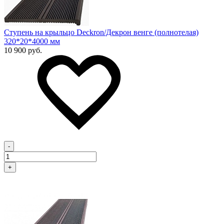
Ступень на крыльцо Deckron/Декрон венге (полнотелая)
320*20*4000 мм
10 900 руб.
-
+