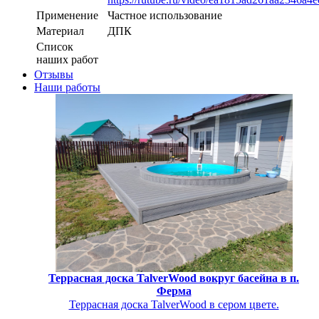
Применение
Частное использование
Материал
ДПК
Список
наших работ
Отзывы
Наши работы
Террасная доска TalverWood вокруг басейна в п.
Ферма
Террасная доска TalverWood в сером цвете.