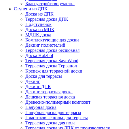
Благоустройство участка
Ступени из ДПК
Доска из ДПК
Террасная доска ДПК
Подступенок
Доска из МПК
МДПК доска
Комплектующие для доски
Декинг полнотелый
Террасная доска бесшовная
Доска Holzhof
Террасная доска SaveWood
Террасная доска Террапол
Крепеж для террасной доски
Доска для террасы
Декинг
Декинг ДПК
Декинг террасная доска
Дешевая террасная доска
Древесно-полимерный композит
Палубная доска
Палубная доска для террасы
Пластиковые полы для террасы
Террасная доска для пола
Террасная доска из ДПК от производителя