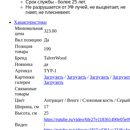
Срок службы - более 25 лет.
Не разрушается от УФ лучей, не выцветает, не
гниет, не плесневеет.
Характеристики
Минимальная
323.00
цена
Вкл позицию
Да
Позиция
199
товара
Бренд
TalverWood
Новинка
да
Артикул
TYP-1
Картинки
Загрузить
/
Загрузить
/
Загрузить
/
Загрузит
галереи
Загрузить
Связанные
товары
Цвет
Антрацит / Венге / Слоновая кость / Cерый
Ширина, см
17
Высота, см
25
https://rutube.ru/video/6fe27e118361490e05
Видео
/
https://rutube.ru/video/ea1815ad261aa2346a4