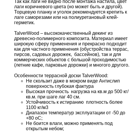
Так как лаги не видно после монтажа настила, цвет
лаги коричневого цвета (но может быть и другой).
Торцевую планку и уголок рекомендуется крепить к
лаге саморезами или на полиуретановый клей-
герметик.
TalverWood – высококачественный декинг из
древесно-полимерного композита. Материал имеет
широкую сферу применения и прекрасно подходит
как для частного применения (обустройства террас,
пирсов, садовых дорожек, бассейнов), так и для
коммерческих объектов с большой проходимостью
(летние кафе, парковые дорожки) и многого другого.
Особенности террасной доски TalverWood:
Не скользит даже в мокром виде Антислип
поверхность глубокая фактура
Высокая прочность нагрузка на кв.м до 500 кг/
кв.м. при шаге лаг 40 см.
Устойчивость к истиранию плотность более
1100 кг/м3
Диапазон температур эксплуатации от -50 до
+80 оС;
Не боится влаги, можно применять под
открытым небом;