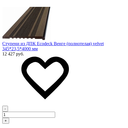
Ступени из ДПК Ecodeck Венге (полнотелая) velvet
345*23,5*4000 мм
12 427 руб.
-
+