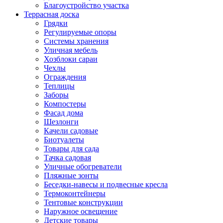
Благоустройство участка
Террасная доска
Грядки
Регулируемые опоры
Системы хранения
Уличная мебель
Хозблоки сараи
Чехлы
Ограждения
Теплицы
Заборы
Компостеры
Фасад дома
Шезлонги
Качели садовые
Биотуалеты
Товары для сада
Тачка садовая
Уличные обогреватели
Пляжные зонты
Беседки-навесы и подвесные кресла
Термоконтейнеры
Тентовые конструкции
Наружное освещение
Детские товары