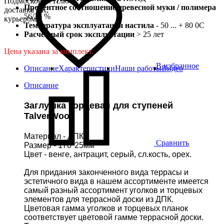
Подмосковье. Плюс
Процентное соотношение древесной муки / полимера
доставка ТК,
56/36 %
курьером
Температура эксплуатации настила
- 50 ... + 80 0С
Расчетный срок эксплуатации
> 25 лет
Цена указана за комплект.
В избранное
Описание
Характеристики
Наши работы
Видео
Описание
Заглушка торцевая для ступеней
TalverWood
Материал - ДПК
Сравнить
Размер - 170*25мм
Цвет - венге, антрацит, серый, сл.кость, орех.
Для придания законченного вида террасы и
эстетичного вида в нашем ассортименте имеется
самый разный ассортимент уголков и торцевых
элементов для террасной доски из ДПК.
Цветовая гамма уголков и торцевых планок
соответствует цветовой гамме террасной доски.