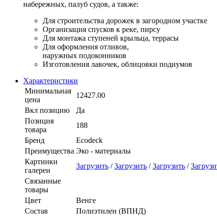
набережных, палуб судов, а также:
Для строительства дорожек в загородном участке
Организация спусков к реке, пирсу
Для монтажа ступеней крыльца, террасы
Для оформления отливов,
наружных подоконников
Изготовления лавочек, облицовки подиумов
Характеристики
Минимальная
12427.00
цена
Вкл позицию
Да
Позиция
188
товара
Бренд
Ecodeck
Преимущества
Эко - материалы
Картинки
Загрузить
/
Загрузить
/
Загрузить
/
Загрузи
галереи
Связанные
товары
Цвет
Венге
Состав
Полиэтилен (ВПНД)