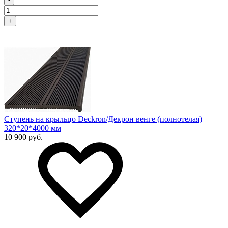
+
Ступень на крыльцо Deckron/Декрон венге (полнотелая)
320*20*4000 мм
10 900 руб.