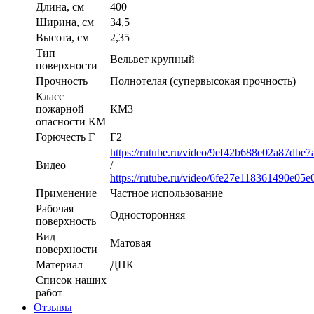
Длина, см
400
Ширина, см
34,5
Высота, см
2,35
Тип
Вельвет крупный
поверхности
Прочность
Полнотелая (супервысокая прочность)
Класс
пожарной
КМ3
опасности КМ
Горючесть Г
Г2
https://rutube.ru/video/9ef42b688e02a87dbe
Видео
/
https://rutube.ru/video/6fe27e118361490e05
Применение
Частное использование
Рабочая
Односторонняя
поверхность
Вид
Матовая
поверхности
Материал
ДПК
Список наших
работ
Отзывы