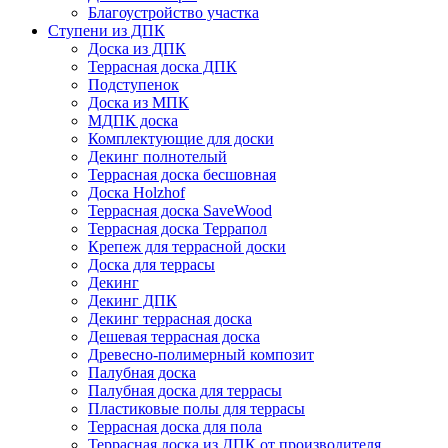
Благоустройство участка
Ступени из ДПК
Доска из ДПК
Террасная доска ДПК
Подступенок
Доска из МПК
МДПК доска
Комплектующие для доски
Декинг полнотелый
Террасная доска бесшовная
Доска Holzhof
Террасная доска SaveWood
Террасная доска Террапол
Крепеж для террасной доски
Доска для террасы
Декинг
Декинг ДПК
Декинг террасная доска
Дешевая террасная доска
Древесно-полимерный композит
Палубная доска
Палубная доска для террасы
Пластиковые полы для террасы
Террасная доска для пола
Террасная доска из ДПК от производителя