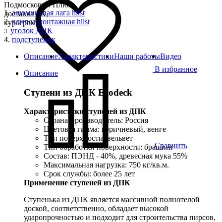
Подмосковье. Плюс
1.
алюминевая лага hilst
доставка ТК,
2.
клипса монтажная hilst
курьером
уголок ДПК
3.
4.
подступенок
Описание
Характеристики
Наши работы
Видео
В избранное
Описание
Ступени из ДПК Ecodeck
Характеристики ступеней из ДПК
Страна-производитель: Россия
Цветовая гамма: коричневый, венге
Тип поверхности: вельвет
Сравнить
Тип обработки поверхности: брашинг
Состав: ПЭНД - 40%, древесная мука 55%
Максимальная нагрузка: 750 кг/кв.м.
Срок службы: более 25 лет
Применение ступеней из ДПК
Ступенька из ДПК является массивной полнотелой
доской, соответственно, обладает высокой
ударопрочностью и подходит для строительства пирсов,