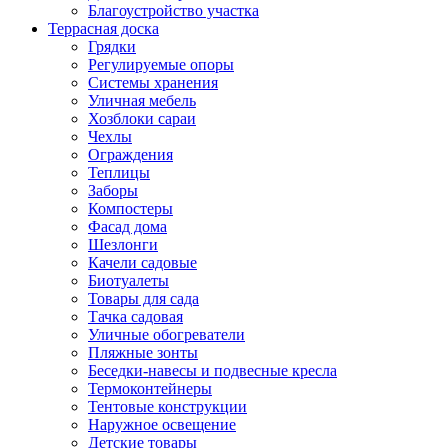
Благоустройство участка
Террасная доска
Грядки
Регулируемые опоры
Системы хранения
Уличная мебель
Хозблоки сараи
Чехлы
Ограждения
Теплицы
Заборы
Компостеры
Фасад дома
Шезлонги
Качели садовые
Биотуалеты
Товары для сада
Тачка садовая
Уличные обогреватели
Пляжные зонты
Беседки-навесы и подвесные кресла
Термоконтейнеры
Тентовые конструкции
Наружное освещение
Детские товары