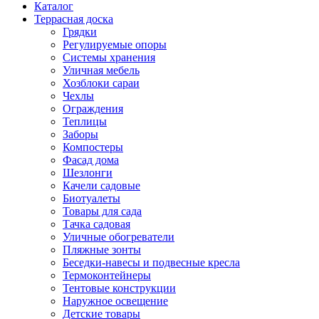
Каталог
Террасная доска
Грядки
Регулируемые опоры
Системы хранения
Уличная мебель
Хозблоки сараи
Чехлы
Ограждения
Теплицы
Заборы
Компостеры
Фасад дома
Шезлонги
Качели садовые
Биотуалеты
Товары для сада
Тачка садовая
Уличные обогреватели
Пляжные зонты
Беседки-навесы и подвесные кресла
Термоконтейнеры
Тентовые конструкции
Наружное освещение
Детские товары