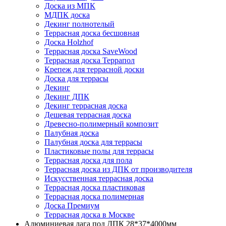
Доска из МПК
МДПК доска
Декинг полнотелый
Террасная доска бесшовная
Доска Holzhof
Террасная доска SaveWood
Террасная доска Террапол
Крепеж для террасной доски
Доска для террасы
Декинг
Декинг ДПК
Декинг террасная доска
Дешевая террасная доска
Древесно-полимерный композит
Палубная доска
Палубная доска для террасы
Пластиковые полы для террасы
Террасная доска для пола
Террасная доска из ДПК от производителя
Искусственная террасная доска
Террасная доска пластиковая
Террасная доска полимерная
Доска Премиум
Террасная доска в Москве
Алюминиевая лага под ДПК 28*37*4000мм