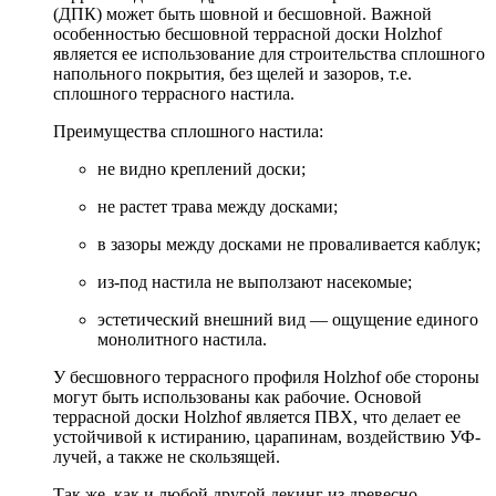
(ДПК) может быть шовной и бесшовной. Важной
особенностью бесшовной террасной доски Holzhof
является ее использование для строительства сплошного
напольного покрытия, без щелей и зазоров, т.е.
сплошного террасного настила.
Преимущества сплошного настила:
не видно креплений доски;
не растет трава между досками;
в зазоры между досками не проваливается каблук;
из-под настила не выползают насекомые;
эстетический внешний вид — ощущение единого
монолитного настила.
У бесшовного террасного профиля Holzhof обе стороны
могут быть использованы как рабочие. Основой
террасной доски Holzhof является ПВХ, что делает ее
устойчивой к истиранию, царапинам, воздействию УФ-
лучей, а также не скользящей.
Так же, как и любой другой декинг из древесно-