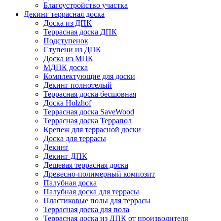
Благоустройство участка
Декинг террасная доска
Доска из ДПК
Террасная доска ДПК
Подступенок
Ступени из ДПК
Доска из МПК
МДПК доска
Комплектующие для доски
Декинг полнотелый
Террасная доска бесшовная
Доска Holzhof
Террасная доска SaveWood
Террасная доска Террапол
Крепеж для террасной доски
Доска для террасы
Декинг
Декинг ДПК
Дешевая террасная доска
Древесно-полимерный композит
Палубная доска
Палубная доска для террасы
Пластиковые полы для террасы
Террасная доска для пола
Террасная доска из ДПК от производителя