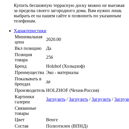
Купить бесшовную террасную доску можно не выезжая
за пределы своего загородного дома. Вам нужно лишь
выбрать ее на нашем сайте и позвонить по указанным
телефонам.
Характеристики
Минимальная
2020.00
цена
Вкл позицию
Да
Позиция
256
товара
Бренд
Holzhof (Хольцхоф)
Преимущества
Эко - материалы
Показывать в
да
брендах
Производитель
HOLZHOF (Чехия-Россия)
Картинки
Загрузить
/
Загрузить
/
Загрузить
/
Загруз
галереи
Связанные
товары
Цвет
Венге
Состав
Полиэтилен (ВПНД)