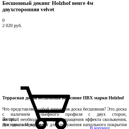
Бесшовный декинг Holzhof венге 4м
двухсторонняя velvet
0
2 020 руб.
Террасная доска бесшовная на основе ПВХ марки Holzhof
Что представляет собой террасная доска бесшовная? Это доска
с наличием рельефного профиля с двух сторон,
За шт.
который необходим для предотвращения эффекта скольжения,
что идеально подходит для сооружения напольного покрытия
Доставка в Иркутске
В корзину