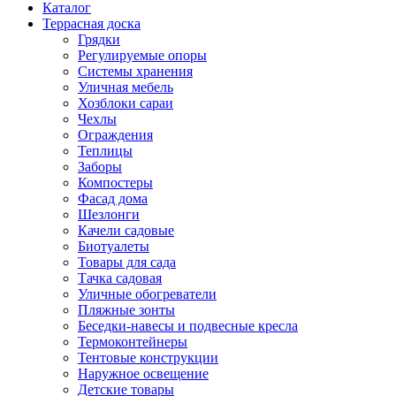
Каталог
Террасная доска
Грядки
Регулируемые опоры
Системы хранения
Уличная мебель
Хозблоки сараи
Чехлы
Ограждения
Теплицы
Заборы
Компостеры
Фасад дома
Шезлонги
Качели садовые
Биотуалеты
Товары для сада
Тачка садовая
Уличные обогреватели
Пляжные зонты
Беседки-навесы и подвесные кресла
Термоконтейнеры
Тентовые конструкции
Наружное освещение
Детские товары