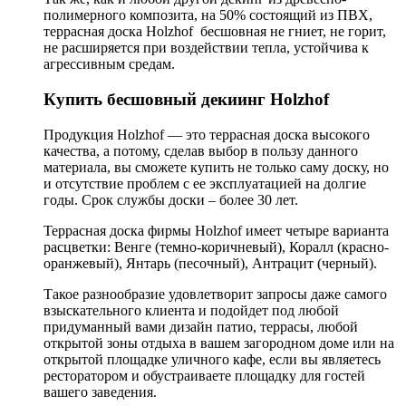
полимерного композита, на 50% состоящий из ПВХ,
террасная доска Holzhof бесшовная не гниет, не горит,
не расширяется при воздействии тепла, устойчива к
агрессивным средам.
Купить бесшовный декиинг Holzhof
Продукция Holzhof — это террасная доска высокого
качества, а потому, сделав выбор в пользу данного
материала, вы сможете купить не только саму доску, но
и отсутствие проблем с ее эксплуатацией на долгие
годы. Срок службы доски – более 30 лет.
Террасная доска фирмы Holzhof имеет четыре варианта
расцветки: Венге (темно-коричневый), Коралл (красно-
оранжевый), Янтарь (песочный), Антрацит (черный).
Такое разнообразие удовлетворит запросы даже самого
взыскательного клиента и подойдет под любой
придуманный вами дизайн патио, террасы, любой
открытой зоны отдыха в вашем загородном доме или на
открытой площадке уличного кафе, если вы являетесь
ресторатором и обустраиваете площадку для гостей
вашего заведения.