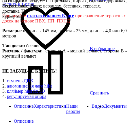
на открытом воздухе: на причалах, пирсах, садовых дорожках,
со склада в
Купить в 1 клик
открытых балконах, верандах, беседках, террасах.
Подмосковье. Плюс
доставка ТК,
Прочитайте
статью в нашем Блоге
про сравнение террасных
курьером
досок на основе ПВХ, ПП, ПЭНД
Размеры
: ширина - 145 мм, высота - 25 мм, длина - 4,0 или 6,0
метров
Тип доски:
бесшовная
В избранное
Рисунок / фактура:
сторона А - мелкий вельвет, сторона B -
крупный вельвет
НЕ ЗАБУДЬТЕ КУПИТЬ!
1.
ступень ДПК
2.
алюминиевая лага hilst
3.
кляймер hilst fix 3D
Сравнить
4.
регулируемая опора
Описание
Характеристики
Наши
Видео
Документы
работы
Описание