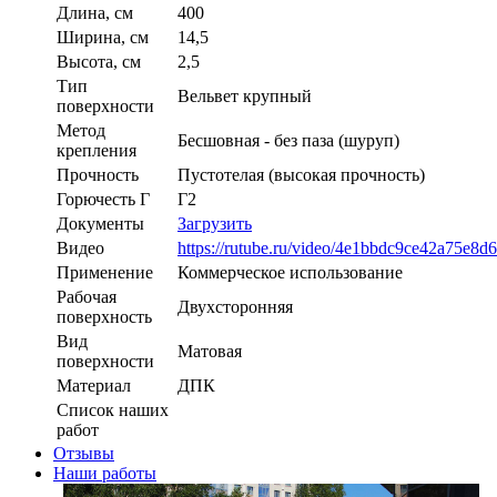
Длина, см
400
Ширина, см
14,5
Высота, см
2,5
Тип
Вельвет крупный
поверхности
Метод
Бесшовная - без паза (шуруп)
крепления
Прочность
Пустотелая (высокая прочность)
Горючесть Г
Г2
Документы
Загрузить
Видео
https://rutube.ru/video/4e1bbdc9ce42a75e8d
Применение
Коммерческое использование
Рабочая
Двухсторонняя
поверхность
Вид
Матовая
поверхности
Материал
ДПК
Список наших
работ
Отзывы
Наши работы