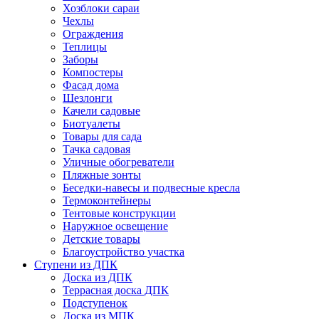
Хозблоки сараи
Чехлы
Ограждения
Теплицы
Заборы
Компостеры
Фасад дома
Шезлонги
Качели садовые
Биотуалеты
Товары для сада
Тачка садовая
Уличные обогреватели
Пляжные зонты
Беседки-навесы и подвесные кресла
Термоконтейнеры
Тентовые конструкции
Наружное освещение
Детские товары
Благоустройство участка
Ступени из ДПК
Доска из ДПК
Террасная доска ДПК
Подступенок
Доска из МПК