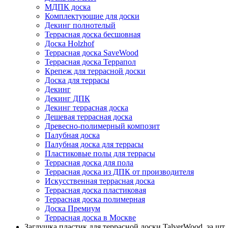
МДПК доска
Комплектующие для доски
Декинг полнотелый
Террасная доска бесшовная
Доска Holzhof
Террасная доска SaveWood
Террасная доска Террапол
Крепеж для террасной доски
Доска для террасы
Декинг
Декинг ДПК
Декинг террасная доска
Дешевая террасная доска
Древесно-полимерный композит
Палубная доска
Палубная доска для террасы
Пластиковые полы для террасы
Террасная доска для пола
Террасная доска из ДПК от производителя
Искусственная террасная доска
Террасная доска пластиковая
Террасная доска полимерная
Доска Премиум
Террасная доска в Москве
Заглушка пластик для террасной доски TalverWood, за шт