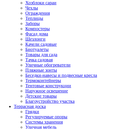
Хозблоки сараи
Чехлы
Ограждения
Теплицы
Заборы
Компостеры
Фасад дома
Шезлонги
Качели садовые
Биотуалеты
Товары для сада
Тачка садовая
Уличные обогреватели
Пляжные зонты
Беседки-навесы и подвесные кресла
Термоконтейнеры
Тентовые конструкции
Наружное освещение
Детские товары
Благоустройство участка
Террасная доска
Грядки
Регулируемые опоры
Системы хранения
Уличная мебель