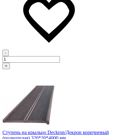
-
+
Ступень на крыльцо Deckron/Декрон коричневый
(полнотелая) 320*20*4000 мм