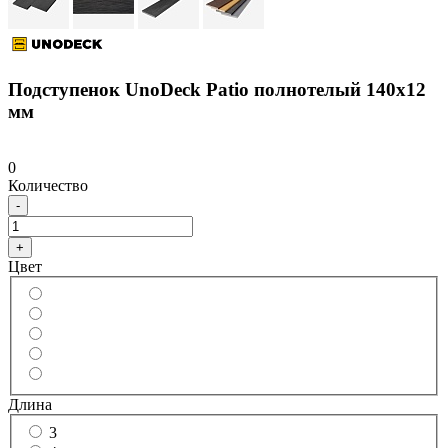
Подступенок UnoDeck Patio полнотелый 140x12
мм
0
Количество
-
+
Цвет
Длина
3