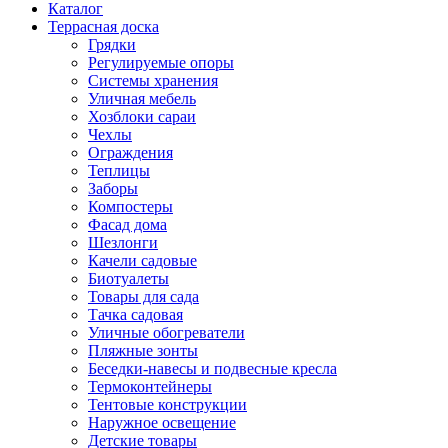
Каталог
Террасная доска
Грядки
Регулируемые опоры
Системы хранения
Уличная мебель
Хозблоки сараи
Чехлы
Ограждения
Теплицы
Заборы
Компостеры
Фасад дома
Шезлонги
Качели садовые
Биотуалеты
Товары для сада
Тачка садовая
Уличные обогреватели
Пляжные зонты
Беседки-навесы и подвесные кресла
Термоконтейнеры
Тентовые конструкции
Наружное освещение
Детские товары