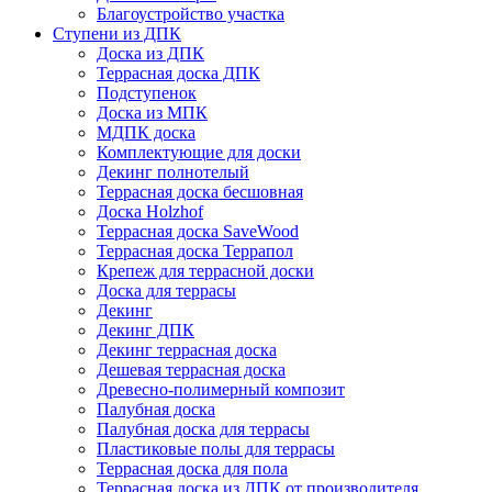
Благоустройство участка
Ступени из ДПК
Доска из ДПК
Террасная доска ДПК
Подступенок
Доска из МПК
МДПК доска
Комплектующие для доски
Декинг полнотелый
Террасная доска бесшовная
Доска Holzhof
Террасная доска SaveWood
Террасная доска Террапол
Крепеж для террасной доски
Доска для террасы
Декинг
Декинг ДПК
Декинг террасная доска
Дешевая террасная доска
Древесно-полимерный композит
Палубная доска
Палубная доска для террасы
Пластиковые полы для террасы
Террасная доска для пола
Террасная доска из ДПК от производителя