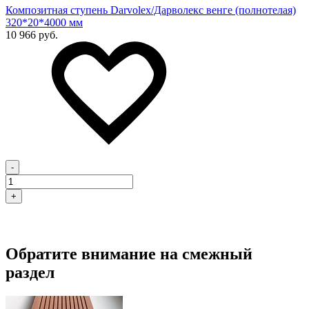
Композитная ступень Darvolex/Дарволекс венге (полнотелая)
320*20*4000 мм
10 966 руб.
-
+
Обратите внимание на смежный
раздел