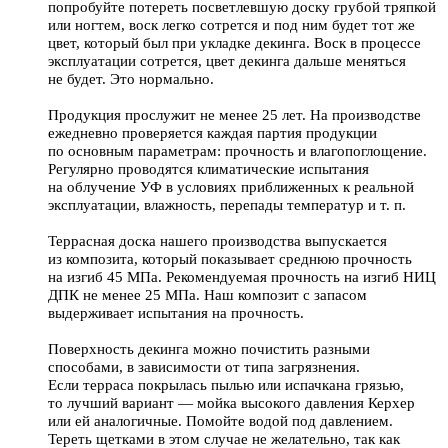
попробуйте потереть посветлевшую доску грубой тряпкой
или ногтем, воск легко сотрется и под ним будет тот же
цвет, который был при укладке декинга. Воск в процессе
эксплуатации сотрется, цвет декинга дальше меняться
не будет. Это нормально.
Продукция прослужит не менее 25 лет. На производстве
ежедневно проверяется каждая партия продукции
по основным параметрам: прочность и влагопоглощение.
Регулярно проводятся климатические испытания
на облучение УФ в условиях приближенных к реальной
эксплуатации, влажность, перепады температур и т. п.
Террасная доска нашего производства выпускается
из композита, который показывает среднюю прочность
на изгиб 45 МПа. Рекомендуемая прочность на изгиб НИЦ
ДПК не менее 25 МПа. Наш композит с запасом
выдерживает испытания на прочность.
Поверхность декинга можно почистить разными
способами, в зависимости от типа загрязнения.
Если терраса покрылась пылью или испачкана грязью,
то лучший вариант — мойка высокого давления Керхер
или ей аналогичные. Помойте водой под давлением.
Тереть щетками в этом случае не желательно, так как