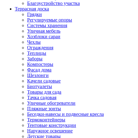
Благоустройство участка
Террасная доска
Грядки
Регулируемые опоры
Системы хранения
Уличная мебель
Хозблоки сараи
Чехлы
Ограждения
Теплицы
Заборы
Компостеры
Фасад дома
Шезлонги
Качели садовые
Биотуалеты
Товары для сада
Тачка садовая
Уличные обогреватели
Пляжные зонты
Беседки-навесы и подвесные кресла
Термоконтейнеры
Тентовые конструкции
Наружное освещение
Детские товары