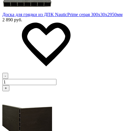
Доска для грядки из ДПК NauticPrime серая 300х30х2950мм
2 890 руб.
-
+