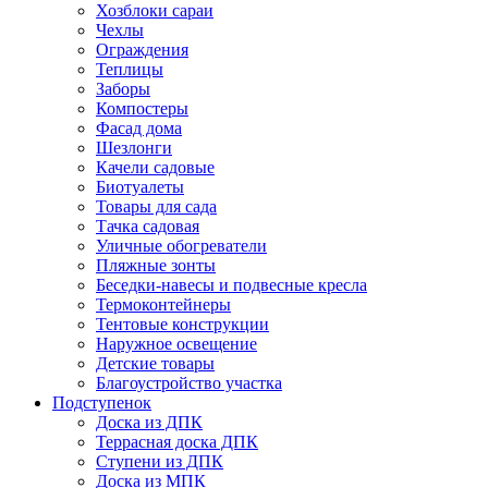
Хозблоки сараи
Чехлы
Ограждения
Теплицы
Заборы
Компостеры
Фасад дома
Шезлонги
Качели садовые
Биотуалеты
Товары для сада
Тачка садовая
Уличные обогреватели
Пляжные зонты
Беседки-навесы и подвесные кресла
Термоконтейнеры
Тентовые конструкции
Наружное освещение
Детские товары
Благоустройство участка
Подступенок
Доска из ДПК
Террасная доска ДПК
Ступени из ДПК
Доска из МПК