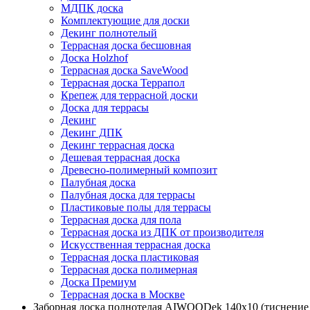
МДПК доска
Комплектующие для доски
Декинг полнотелый
Террасная доска бесшовная
Доска Holzhof
Террасная доска SaveWood
Террасная доска Террапол
Крепеж для террасной доски
Доска для террасы
Декинг
Декинг ДПК
Декинг террасная доска
Дешевая террасная доска
Древесно-полимерный композит
Палубная доска
Палубная доска для террасы
Пластиковые полы для террасы
Террасная доска для пола
Террасная доска из ДПК от производителя
Искусственная террасная доска
Террасная доска пластиковая
Террасная доска полимерная
Доска Премиум
Террасная доска в Москве
Заборная доска полнотелая AIWOODek 140х10 (тиснени