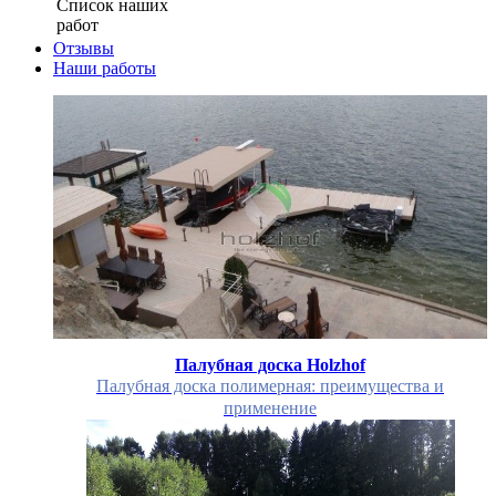
Список наших
работ
Отзывы
Наши работы
Палубная доска Holzhof
Палубная доска полимерная: преимущества и
применение