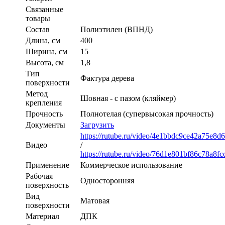
Связанные
товары
Состав
Полиэтилен (ВПНД)
Длина, см
400
Ширина, см
15
Высота, см
1,8
Тип
Фактура дерева
поверхности
Метод
Шовная - с пазом (кляймер)
крепления
Прочность
Полнотелая (супервысокая прочность)
Документы
Загрузить
https://rutube.ru/video/4e1bbdc9ce42a75e8d
Видео
/
https://rutube.ru/video/76d1e801bf86c78a8f
Применение
Коммерческое использование
Рабочая
Односторонняя
поверхность
Вид
Матовая
поверхности
Материал
ДПК