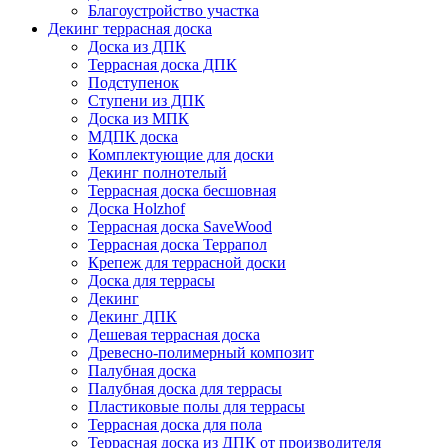
Благоустройство участка
Декинг террасная доска
Доска из ДПК
Террасная доска ДПК
Подступенок
Ступени из ДПК
Доска из МПК
МДПК доска
Комплектующие для доски
Декинг полнотелый
Террасная доска бесшовная
Доска Holzhof
Террасная доска SaveWood
Террасная доска Террапол
Крепеж для террасной доски
Доска для террасы
Декинг
Декинг ДПК
Дешевая террасная доска
Древесно-полимерный композит
Палубная доска
Палубная доска для террасы
Пластиковые полы для террасы
Террасная доска для пола
Террасная доска из ДПК от производителя