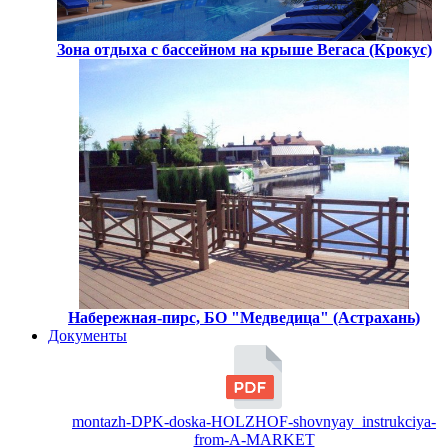
Зона отдыха с бассейном на крыше Вегаса (Крокус)
Набережная-пирс, БО "Медведица" (Астрахань)
Документы
montazh-DPK-doska-HOLZHOF-shovnyay_instrukciya-
from-A-MARKET