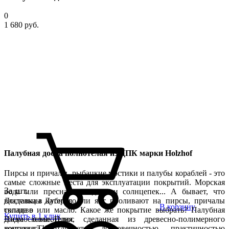
0
1 680 руб.
Палубная доска полнотелая из ДПК марки Holzhof
Пирсы и причалы, рыбацкие мостики и палубы кораблей - это
самые сложные места для эксплуатации покрытий. Морская
За шт.
вода или пресная, дождь или солнцепек... А бывает, что
владельцы катеров или яхт проливают на пирсы, причалы
Доставка в Дубне со
В корзину
топливо или масло. Какое же покрытие выбрать? Палубная
склада в
Купить в 1 клик
доска полнотелая, сделанная из древесно-полимерного
Подмосковье. Плюс
композита, отличается долговечностью, практичностью
доставка ТК,