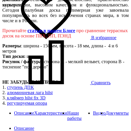
эксплуатации, высоким качеством и функциональностью.
курьером
Сегодня палубная доска полимерная уже завоевала
популярность во всех без исключения странах мира, в том
числе и в России.
Прочитайте
статью в нашем Блоге
про сравнение террасных
досок на основе ПВХ, ПП, ПЭНД
В избранное
Размеры
: ширина - 150 мм, высота - 18 мм, длина - 4 и 6
метров
Тип доски:
шовная
Рисунок / фактура:
сторона А - мелкий вельвет, сторона B -
тиснение "под дерево"
НЕ ЗАБУДЬТЕ КУПИТЬ!
Сравнить
1.
ступень ДПК
2.
алюминиевая лага hilst
3.
кляймер hilst fix 3D
4.
регулируемая опора
Описание
Характеристики
Наши
Видео
Документы
работы
Описание