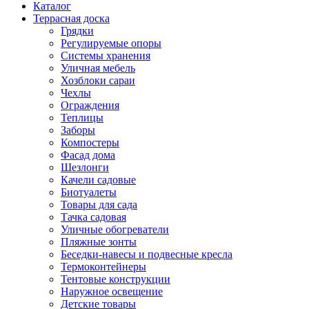
Каталог
Террасная доска
Грядки
Регулируемые опоры
Системы хранения
Уличная мебель
Хозблоки сараи
Чехлы
Ограждения
Теплицы
Заборы
Компостеры
Фасад дома
Шезлонги
Качели садовые
Биотуалеты
Товары для сада
Тачка садовая
Уличные обогреватели
Пляжные зонты
Беседки-навесы и подвесные кресла
Термоконтейнеры
Тентовые конструкции
Наружное освещение
Детские товары