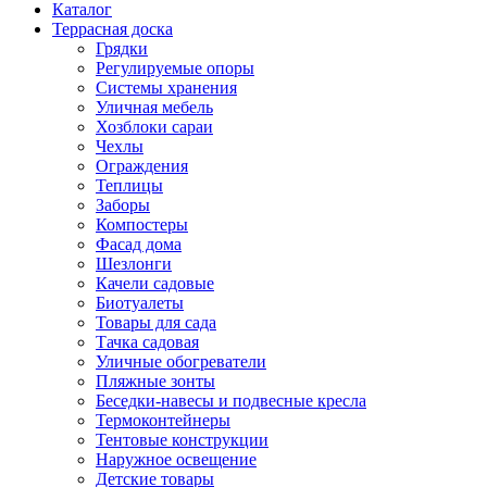
Каталог
Террасная доска
Грядки
Регулируемые опоры
Системы хранения
Уличная мебель
Хозблоки сараи
Чехлы
Ограждения
Теплицы
Заборы
Компостеры
Фасад дома
Шезлонги
Качели садовые
Биотуалеты
Товары для сада
Тачка садовая
Уличные обогреватели
Пляжные зонты
Беседки-навесы и подвесные кресла
Термоконтейнеры
Тентовые конструкции
Наружное освещение
Детские товары