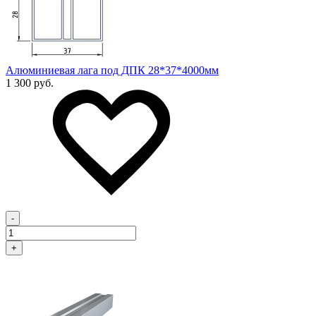
Алюминиевая лага под ДПК 28*37*4000мм
1 300 руб.
-
+