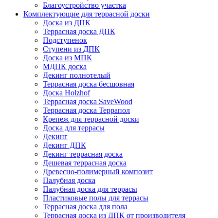
Благоустройство участка
Комплектующие для террасной доски
Доска из ДПК
Террасная доска ДПК
Подступенок
Ступени из ДПК
Доска из МПК
МДПК доска
Декинг полнотелый
Террасная доска бесшовная
Доска Holzhof
Террасная доска SaveWood
Террасная доска Террапол
Крепеж для террасной доски
Доска для террасы
Декинг
Декинг ДПК
Декинг террасная доска
Дешевая террасная доска
Древесно-полимерный композит
Палубная доска
Палубная доска для террасы
Пластиковые полы для террасы
Террасная доска для пола
Террасная доска из ДПК от производителя