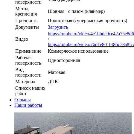
поверхности
Метод
Шовная - с пазом (кляймер)
крепления
Прочность
Полнотелая (супервысокая прочность)
Документы
Загрузить
https://rutube.ru/video/4e1bbdc9ce42a75e8d
Видео
/
https://rutube.ru/video/76d1e801bf86c78a8f
Применение
Коммерческое использование
Рабочая
Односторонняя
поверхность
Вид
Матовая
поверхности
Материал
ДПК
Список наших
работ
Отзывы
Наши работы