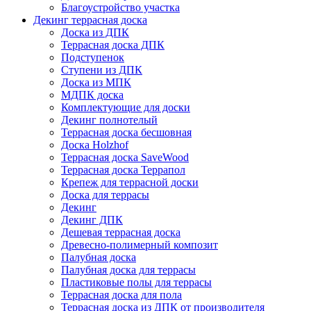
Благоустройство участка
Декинг террасная доска
Доска из ДПК
Террасная доска ДПК
Подступенок
Ступени из ДПК
Доска из МПК
МДПК доска
Комплектующие для доски
Декинг полнотелый
Террасная доска бесшовная
Доска Holzhof
Террасная доска SaveWood
Террасная доска Террапол
Крепеж для террасной доски
Доска для террасы
Декинг
Декинг ДПК
Дешевая террасная доска
Древесно-полимерный композит
Палубная доска
Палубная доска для террасы
Пластиковые полы для террасы
Террасная доска для пола
Террасная доска из ДПК от производителя