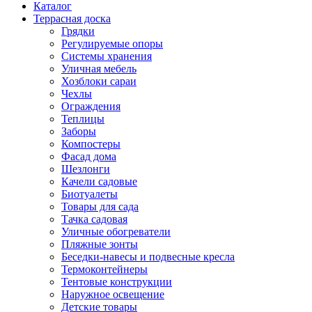
Каталог
Террасная доска
Грядки
Регулируемые опоры
Системы хранения
Уличная мебель
Хозблоки сараи
Чехлы
Ограждения
Теплицы
Заборы
Компостеры
Фасад дома
Шезлонги
Качели садовые
Биотуалеты
Товары для сада
Тачка садовая
Уличные обогреватели
Пляжные зонты
Беседки-навесы и подвесные кресла
Термоконтейнеры
Тентовые конструкции
Наружное освещение
Детские товары