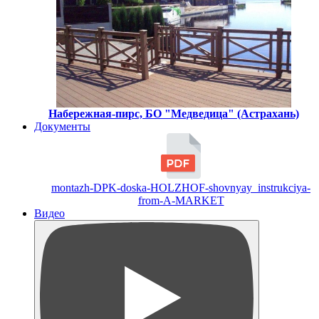
Набережная-пирс, БО "Медведица" (Астрахань)
Документы
montazh-DPK-doska-HOLZHOF-shovnyay_instrukciya-
from-A-MARKET
Видео