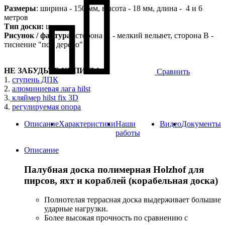
Размеры
: ширина - 150 мм, высота - 18 мм, длина - 4 и 6
метров
Тип доски:
шовная
Рисунок / фактура:
сторона А - мелкий вельвет, сторона B -
тиснение "под дерево"
НЕ ЗАБУДЬТЕ КУПИТЬ!
Сравнить
1.
ступень ДПК
2.
алюминиевая лага hilst
3.
кляймер hilst fix 3D
4.
регулируемая опора
Описание
Характеристики
Наши
Видео
Документы
работы
Описание
Палубная доска полимерная Holzhof для
пирсов, яхт и кораблей (корабельная доска)
Полнотелая террасная доска выдерживает большие
ударные нагрузки.
Более высокая прочность по сравнению с