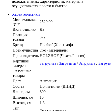
положительных характеристик материала
осуществляется просто и быстро.
Характеристики
Минимальная
2520.00
цена
Вкл позицию
Да
Позиция
872
товара
Бренд
Holzhof (Хольцхоф)
Преимущества
Эко - материалы
Производитель
HOLZHOF (Чехия-Россия)
Картинки
Загрузить
/
Загрузить
/
Загрузить
/
Загруз
галереи
Связанные
товары
Цвет
Антрацит
Состав
Полиэтилен (ВПНД)
Длина, см
600
Ширина, см
15
Высота, см
1,8
Тип
Фактура дерева