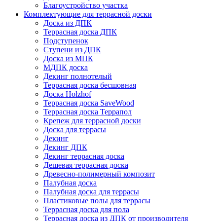
Благоустройство участка
Комплектующие для террасной доски
Доска из ДПК
Террасная доска ДПК
Подступенок
Ступени из ДПК
Доска из МПК
МДПК доска
Декинг полнотелый
Террасная доска бесшовная
Доска Holzhof
Террасная доска SaveWood
Террасная доска Террапол
Крепеж для террасной доски
Доска для террасы
Декинг
Декинг ДПК
Декинг террасная доска
Дешевая террасная доска
Древесно-полимерный композит
Палубная доска
Палубная доска для террасы
Пластиковые полы для террасы
Террасная доска для пола
Террасная доска из ДПК от производителя