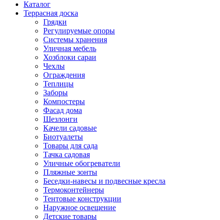
Каталог
Террасная доска
Грядки
Регулируемые опоры
Системы хранения
Уличная мебель
Хозблоки сараи
Чехлы
Ограждения
Теплицы
Заборы
Компостеры
Фасад дома
Шезлонги
Качели садовые
Биотуалеты
Товары для сада
Тачка садовая
Уличные обогреватели
Пляжные зонты
Беседки-навесы и подвесные кресла
Термоконтейнеры
Тентовые конструкции
Наружное освещение
Детские товары