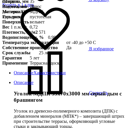
Ширина, мм
35
склада в
Купить в 1 клик
Высота, мм
70
Подмосковье. Плюс
Материал
МДПК
доставка ТК,
Тип доски
пустотелая
курьером
Поверхность
вельвет
Вес
1 п.м./кг.
0,72
Плотность, кг/м2
571
Водопоглощение, %
0,98
Температура эксплуатации
от -40 до +50 С
Собственное производство
Да
В избранное
Срок службы
25 лет
Гарантия
5 лет
Применение
Террасная доска
Описание
Характеристики
Описание
Сравнить
Уголок МДПК 35x70х3000 мм серый дым с
брашингом
Уголок из древесно-полимерного композита (ДПК) с
добавлением минералов (МПК*) – завершающий штрих
при строительстве террасы, оформляющий угловые
стыки и закрывающий торцы.