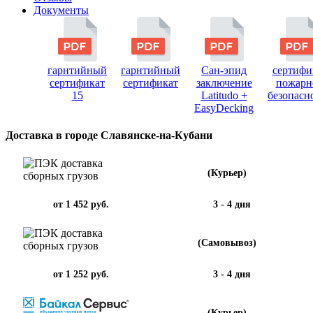
Документы
гарнтийный
гарнтийный
Сан-эпид
сертифи
сертификат
сертификат
заключение
пожарн
15
Latitudo +
безопасн
EasyDecking
Доставка в городе Славянске-на-Кубани
(Курьер)
от 1 452 руб.
3 - 4 дня
(Самовывоз)
от 1 252 руб.
3 - 4 дня
(Курьер)