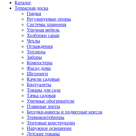
Каталог
Террасная доска
Грядки
Регулируемые опоры
Системы хранения
Уличная мебель
Хозблоки сараи
Чехлы
Ограждения
Теплицы
Заборы
Компостеры
Фасад дома
Шезлонги
Качели садовые
Биотуалеты
Товары для сада
Тачка садовая
Уличные обогреватели
Пляжные зонты
Беседки-навесы и подвесные кресла
Термоконтейнеры
Тентовые конструкции
Наружное освещение
Детские товары