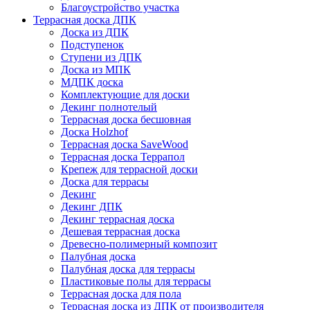
Благоустройство участка
Террасная доска ДПК
Доска из ДПК
Подступенок
Ступени из ДПК
Доска из МПК
МДПК доска
Комплектующие для доски
Декинг полнотелый
Террасная доска бесшовная
Доска Holzhof
Террасная доска SaveWood
Террасная доска Террапол
Крепеж для террасной доски
Доска для террасы
Декинг
Декинг ДПК
Декинг террасная доска
Дешевая террасная доска
Древесно-полимерный композит
Палубная доска
Палубная доска для террасы
Пластиковые полы для террасы
Террасная доска для пола
Террасная доска из ДПК от производителя