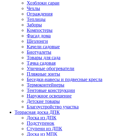
Хозблоки сараи
Чехлы
Ограждения
Теплицы
Заборы
Компостеры
Фасад дома
Шезлонги
Качели садовые
Биотуалеты
Товары для сада
Тачка садовая
Уличные обогреватели
Пляжные зонты
Беседки-навесы и подвесные кресла
Термоконтейнеры
Тентовые конструкции
Наружное освещение
Детские товары
Благоустройство участка
Террасная доска ДПК
Доска из ДПК
Подступенок
Ступени из ДПК
Доска из МПК