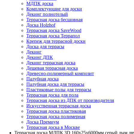
МДПК доска
Комплектующие для доски
Декинг полнотелый
Террасная доска бесшовная
Доска Holzhof
Террасная доска SaveWood
Террасная доска Террапол
Крепеж для террасной доски
Доска для террасы
Декинг
Декинг ДПК
Декинг террасная доска
Дешевая террасная доска
Древесно-полимерный композит
Палубная доска
Палубная доска для террасы
Пластиковые полы для террасы
Террасная доска для пола
Террасная доска из ДПК от производителя
Искусственная террасная доска
Террасная доска пластиковая
Террасная доска полимерная
Доска Премиум
Террасная доска в Москве
Террасная доска МДПК 3D 160x25х6000мм серый дым дв