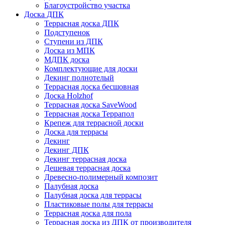
Благоустройство участка
Доска ДПК
Террасная доска ДПК
Подступенок
Ступени из ДПК
Доска из МПК
МДПК доска
Комплектующие для доски
Декинг полнотелый
Террасная доска бесшовная
Доска Holzhof
Террасная доска SaveWood
Террасная доска Террапол
Крепеж для террасной доски
Доска для террасы
Декинг
Декинг ДПК
Декинг террасная доска
Дешевая террасная доска
Древесно-полимерный композит
Палубная доска
Палубная доска для террасы
Пластиковые полы для террасы
Террасная доска для пола
Террасная доска из ДПК от производителя