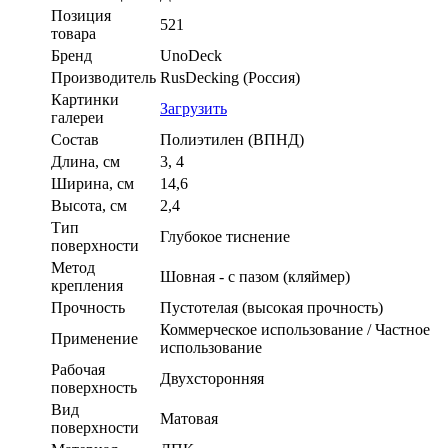
Позиция
521
товара
Бренд
UnoDeck
Производитель
RusDecking (Россия)
Картинки
Загрузить
галереи
Состав
Полиэтилен (ВПНД)
Длина, см
3, 4
Ширина, см
14,6
Высота, см
2,4
Тип
Глубокое тиснение
поверхности
Метод
Шовная - с пазом (кляймер)
крепления
Прочность
Пустотелая (высокая прочность)
Коммерческое использование / Частное
Применение
использование
Рабочая
Двухсторонняя
поверхность
Вид
Матовая
поверхности