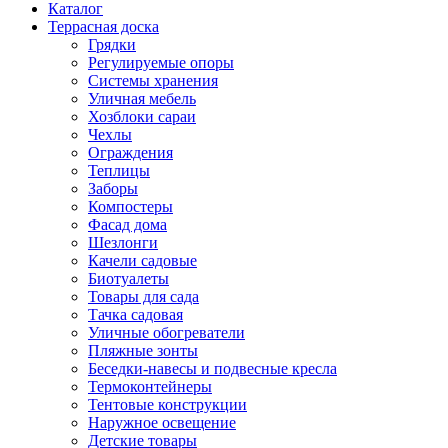
Каталог
Террасная доска
Грядки
Регулируемые опоры
Системы хранения
Уличная мебель
Хозблоки сараи
Чехлы
Ограждения
Теплицы
Заборы
Компостеры
Фасад дома
Шезлонги
Качели садовые
Биотуалеты
Товары для сада
Тачка садовая
Уличные обогреватели
Пляжные зонты
Беседки-навесы и подвесные кресла
Термоконтейнеры
Тентовые конструкции
Наружное освещение
Детские товары