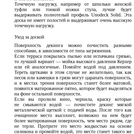
Точечную нагрузку, например от шпильки женской
туфли или тонкой ножки стула, лучше будет
выдерживать полнотелый профиль Unodeck Solid. Эта
доска не имеет полостей и выдерживает очень высокую
точечную нагрузку.
Уход за доской
Поверхность декинга можно почистить разными
способами, в зависимости от типа загрязнения.
Если терраса покрылась пылью или испачкана грязью,
то лучший вариант — мойка высокого давления Керхер
или ей аналогичные. Помойте водой под давлением.
Тереть щетками в этом случае не желательно, так как
песок или камешки в грязи могут царапать поверхность,
и в местах трения поверхность станет более матовой,
появится матированное пятно, которое будет выделяться
на фоне остальной поверхности.
Если вы пролили вино, чернила, краску которые
не смываются водой — почистите декинг мягкой
металлической щеткой с подачей воды. После того как
очищенное место высохнет, возможно на нем будет
более матированная поверхность, чем место рядом, где
не терли. Протрите это место жидкостью на основе
силикона и промойте водой, это место станет такого же