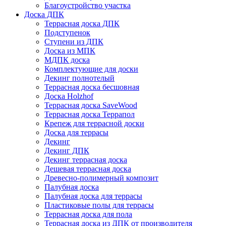
Благоустройство участка
Доска ДПК
Террасная доска ДПК
Подступенок
Ступени из ДПК
Доска из МПК
МДПК доска
Комплектующие для доски
Декинг полнотелый
Террасная доска бесшовная
Доска Holzhof
Террасная доска SaveWood
Террасная доска Террапол
Крепеж для террасной доски
Доска для террасы
Декинг
Декинг ДПК
Декинг террасная доска
Дешевая террасная доска
Древесно-полимерный композит
Палубная доска
Палубная доска для террасы
Пластиковые полы для террасы
Террасная доска для пола
Террасная доска из ДПК от производителя