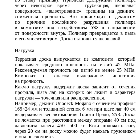
через некоторое время — грубеющая, шершавая
поверхность, «выветривание», трещины на декинге,
сниженная прочность. Это происходит с декингом
по причине послойного разрушения полимера
в композите под воздействием УФ в направлении
от поверхности внутрь. Полимер превращается в пыль
и его уносит ветром. Доска становится шершавой.
Нагрузка
Террасная доска выпускается из композита, который
показывает среднюю прочность на изгиб 45 МПа.
Рекомендуемая прочность на изгиб не менее 25 МПа.
Композит с запасом выдерживает испытания
на прочность.
Какую нагрузку выдержит доска зависит от сечения
профиля, шага лаг, на которых он лежит и характера
нагрузки — точечная или распределенная.
Например, декинг Unodeck Mogano с сечением профиля
165×24 мм и толщиной стенок 6 мм при шаге лаг 40 см
выдерживает вес автомобиля Тойота Прадо, УАЗ. Доска
не ломается при расстоянии между опорами 40 см под
давлением колеса 450—500 кг. Если положить лагу
через 20 см на доску можно будет наехать грузовиком
и она не сломается.