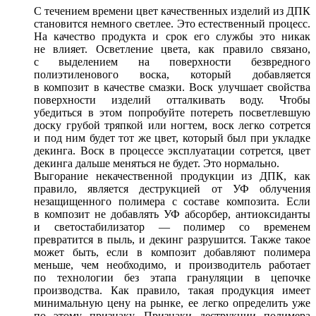
С течением времени цвет качественных изделий из ДПК
становится немного светлее. Это естественный процесс.
На качество продукта и срок его службы это никак
не влияет. Осветление цвета, как правило связано,
с выделением на поверхности безвредного
полиэтиленового воска, который добавляется
в композит в качестве смазки. Воск улучшает свойства
поверхности изделий отталкивать воду. Чтобы
убедиться в этом попробуйте потереть посветлевшую
доску грубой тряпкой или ногтем, воск легко сотрется
и под ним будет тот же цвет, который был при укладке
декинга. Воск в процессе эксплуатации сотрется, цвет
декинга дальше меняться не будет. Это нормально.
Выгорание некачественной продукции из ДПК, как
правило, является деструкцией от УФ облучения
незащищенного полимера с составе композита. Если
в композит не добавлять УФ абсорбер, антиоксиданты
и светостабилизатор — полимер со временем
превратится в пыль, и декинг разрушится. Также такое
может быть, если в композит добавляют полимера
меньше, чем необходимо, и производитель работает
по технологии без этапа грануляции в цепочке
производства. Как правило, такая продукция имеет
минимальную цену на рынке, ее легко определить уже
по этому признаку. Признаки деструкции полимера