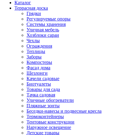
Каталог
Террасная доска
Грядки
Регулируемые опоры
Системы хранения
Уличная мебель
Хозблоки сараи
Чехлы
Ограждения
Теплицы
Заборы
Компостеры
Фасад дома
Шезлонги
Качели садовые
Биотуалеты
Товары для сада
Тачка садовая
Уличные обогреватели
Пляжные зонты
Беседки-навесы и подвесные кресла
Термоконтейнеры
Тентовые конструкции
Наружное освещение
Детские товары