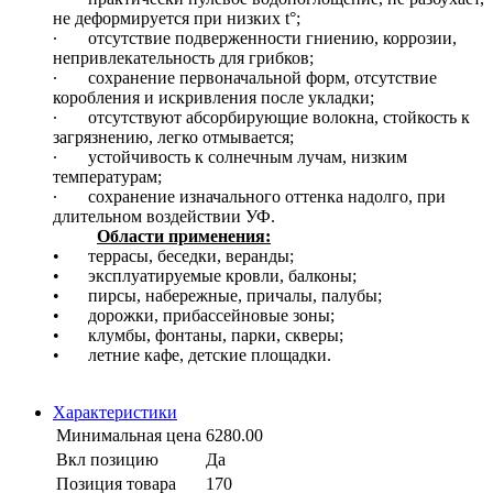
не деформируется при низких t°;
∙
отсутствие подверженности гниению, коррозии,
непривлекательность для грибков;
∙
сохранение первоначальной форм, отсутствие
коробления и искривления после укладки;
∙
отсутствуют абсорбирующие волокна, стойкость к
загрязнению, легко отмывается;
∙
устойчивость к солнечным лучам, низким
температурам;
∙
сохранение изначального оттенка надолго, при
длительном воздействии УФ.
Области применения:
•
террасы, беседки, веранды;
•
эксплуатируемые кровли, балконы;
•
пирсы, набережные, причалы, палубы;
•
дорожки, прибассейновые зоны;
•
клумбы, фонтаны, парки, скверы;
•
летние кафе, детские площадки.
Характеристики
Минимальная цена
6280.00
Вкл позицию
Да
Позиция товара
170