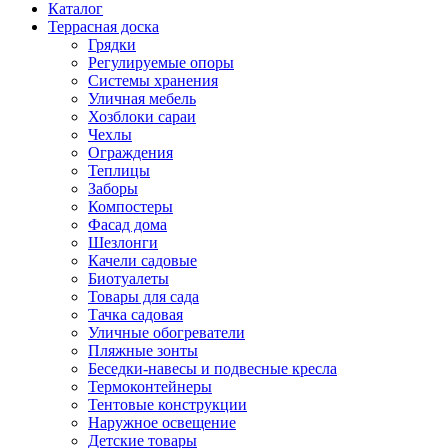
Каталог
Террасная доска
Грядки
Регулируемые опоры
Системы хранения
Уличная мебель
Хозблоки сараи
Чехлы
Ограждения
Теплицы
Заборы
Компостеры
Фасад дома
Шезлонги
Качели садовые
Биотуалеты
Товары для сада
Тачка садовая
Уличные обогреватели
Пляжные зонты
Беседки-навесы и подвесные кресла
Термоконтейнеры
Тентовые конструкции
Наружное освещение
Детские товары