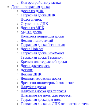
Благоустройство участка
Декинг террасная доска
Доска из ДПК
Террасная доска ДПК
Подступенок
Ступени из ДПК
Доска из МПК
МДПК доска
Комплектующие для доски
Декинг полнотелый
Террасная доска бесшовная
Доска Holzhof
Террасная доска SaveWood
Террасная доска Террапол
Крепеж для террасной доски
Доска для террасы
Декинг
Декинг ДПК
Дешевая террасная доска
Древесно-полимерный композит
Палубная доска
Палубная доска для террасы
Пластиковые полы для террасы
Террасная доска для пола
Террасная доска из ДПК от производителя