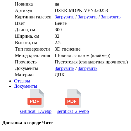
Новинка
да
Артикул
DZER-MDPK-VEN320253
Картинки галереи
Загрузить
/
Загрузить
/
Загрузить
Цвет
Венге
Длина, см
300
Ширина, см
32
Высота, см
2.5
Тип поверхности
3D тиснение
Метод крепления
Шовная - с пазом (кляймер)
Прочность
Пустотелая (стандартная прочность)
Документы
Загрузить
/
Загрузить
Материал
ДПК
Отзывы
Документы
sertificat_1.webp
sertificat_2.webp
Доставка в городе Чите