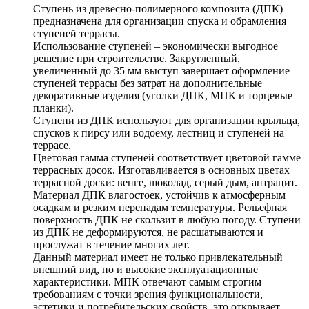
Ступень из древесно-полимерного композита (ДПК)
предназначена для организации спуска и обрамления
ступеней террасы.
Использование ступеней – экономически выгодное
решение при строительстве. Закругленный,
увеличенный до 35 мм выступ завершает оформление
ступеней террасы без затрат на дополнительные
декоративные изделия (уголки ДПК, МПК и торцевые
планки).
Ступени из ДПК используют для организации крыльца,
спусков к пирсу или водоему, лестниц и ступеней на
террасе.
Цветовая гамма ступеней соответствует цветовой гамме
террасных досок. Изготавливается в основных цветах
террасной доски: венге, шоколад, серый дым, антрацит.
Материал ДПК влагостоек, устойчив к атмосферным
осадкам и резким перепадам температуры. Рельефная
поверхность ДПК не скользит в любую погоду. Ступени
из ДПК не деформируются, не расшатываются и
прослужат в течение многих лет.
Данный материал имеет не только привлекательный
внешний вид, но и высокие эксплуатационные
характеристики. МПК отвечают самым строгим
требованиям с точки зрения функциональности,
эстетики и потребительских свойств, это открывает