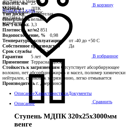
Доставка в Чите со
Высота, мм
25
В корзину
склада в
Материал
ДПК
Купить в 1 клик
Подмосковье. Плюс
Тип доски
пустотелая
доставка ТК,
Поверхность
вельвет
курьером
Вес 1 п.м./кг.
3,3
Плотность, кг/м2
851
Водопоглощение, %
0,98
Температура эксплуатации
от -40 до +50 С
Собственное производство
Да
Срок службы
25 лет
В избранное
Гарантия
5 лет
Применение
Террасная доска
Стойкость к загрязнениям
Отсутствует абсорбирующее
волокно, нет абсорбции жиров и масел, полимер химически
нейтрален, стойкий к загрязнению, легко отмывается
Производитель
г. Дзержинск
Описание
Характеристики
Документы
Сравнить
Описание
Ступень МДПК 320х25х3000мм
венге