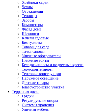
Хозблоки сараи
Чехлы
Ограждения
Теплицы
Заборы
Компостеры
Фасад дома
Шезлонги
Качели садовые
Биотуалеты
Товары для сада
Тачка садовая
Уличные обогреватели
Пляжные зонты
Беседки-навесы и подвесные кресла
Термоконтейнеры
Тентовые конструкции
Наружное освещение
Детские товары
Благоустройство участка
Террасная доска
Грядки
Регулируемые опоры
Системы хранения
Уличная мебель