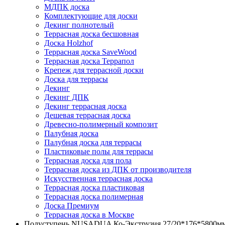
МДПК доска
Комплектующие для доски
Декинг полнотелый
Террасная доска бесшовная
Доска Holzhof
Террасная доска SaveWood
Террасная доска Террапол
Крепеж для террасной доски
Доска для террасы
Декинг
Декинг ДПК
Декинг террасная доска
Дешевая террасная доска
Древесно-полимерный композит
Палубная доска
Палубная доска для террасы
Пластиковые полы для террасы
Террасная доска для пола
Террасная доска из ДПК от производителя
Искусственная террасная доска
Террасная доска пластиковая
Террасная доска полимерная
Доска Премиум
Террасная доска в Москве
Полуступень NUSADUA Ко-Экструзия 27/20*176*5800м