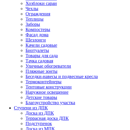
Хозблоки сараи
Чехлы
Ограждения
Теплицы
Заборы
Компостеры
Фасад дома
Шезлонги
Качели садовые
Биотуалеты
Товары для сада
Тачка садовая
Уличные обогреватели
Пляжные зонты
Беседки-навесы и подвесные кресла
Термоконтейнеры
Тентовые конструкции
Наружное освещение
Детские товары
Благоустройство участка
Ступени из ДПК
Доска из ДПК
Террасная доска ДПК
Подступенок
Доска из МПК