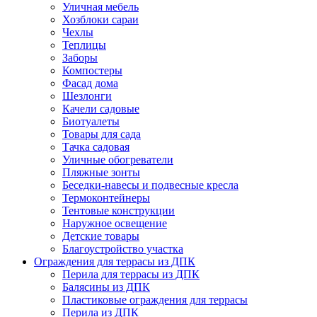
Уличная мебель
Хозблоки сараи
Чехлы
Теплицы
Заборы
Компостеры
Фасад дома
Шезлонги
Качели садовые
Биотуалеты
Товары для сада
Тачка садовая
Уличные обогреватели
Пляжные зонты
Беседки-навесы и подвесные кресла
Термоконтейнеры
Тентовые конструкции
Наружное освещение
Детские товары
Благоустройство участка
Ограждения для террасы из ДПК
Перила для террасы из ДПК
Балясины из ДПК
Пластиковые ограждения для террасы
Перила из ДПК