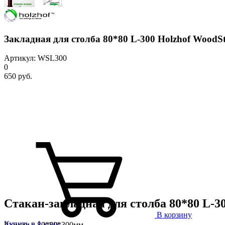
Закладная для столба 80*80 L-300 Holzhof WoodS
Артикул: WSL300
0
650 руб.
Стакан-закладная для столба 80*80 L-30
В корзину
Купить в 1 клик
Размеры: 80*80*300мм